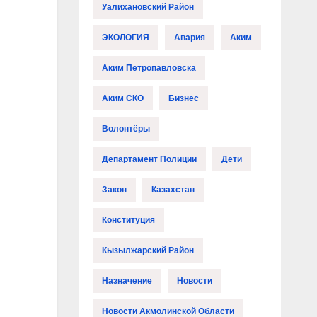
Уалихановский Район
ЭКОЛОГИЯ
Авария
Аким
Аким Петропавловска
Аким СКО
Бизнес
Волонтёры
Департамент Полиции
Дети
Закон
Казахстан
Конституция
Кызылжарский Район
Назначение
Новости
Новости Акмолинской Области