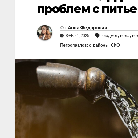
проблем с питье
От
Анна Федорович
,
,
бюджет
вода
во
ФЕВ 21, 2025
,
,
Петропавловск
районы
СКО