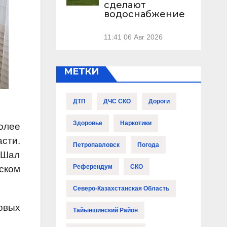
сделают
водоснабжение
11:41
06 Авг 2026
МЕТКИ
ДТП
ДЧС СКО
Дороги
Здоровье
Наркотики
олее
сти.
Петропавловск
Погода
 Шал
Референдум
СКО
ском
Северо-Казахстанская Область
овых
Тайыншинский Район