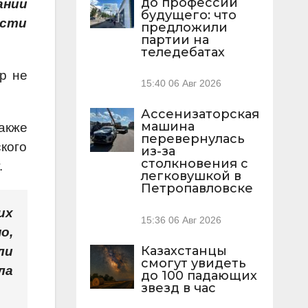
до профессий
ании
будущего: что
асти
предложили
партии на
теледебатах
р не
15:40
06 Авг 2026
Ассенизаторская
машина
акже
перевернулась
кого
из-за
столкновения с
.
легковушкой в
Петропавловске
их
15:36
06 Авг 2026
о,
Казахстанцы
ли
смогут увидеть
ла
до 100 падающих
звезд в час