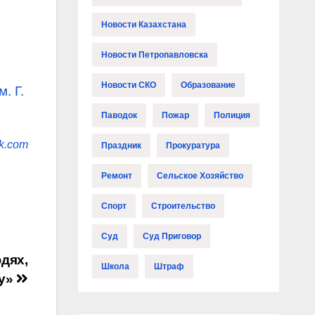
Новости Казахстана
Новости Петропавловска
Новости СКО
Образование
. Г.
Паводок
Пожар
Полиция
ik.com
Праздник
Прокуратура
Ремонт
Сельское Хозяйство
Спорт
Строительство
Суд
Суд Приговор
юдях,
Школа
Штраф
су»