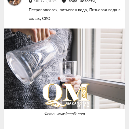
,
,
вода
новости
ЯНВ 23, 2025
,
,
Петропавловск
питьевая вода
Питьевая вода в
,
селах
СКО
Фото: www.freepik.com