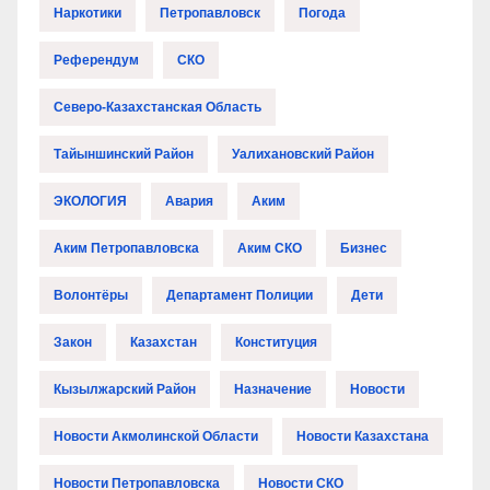
Наркотики
Петропавловск
Погода
Референдум
СКО
Северо-Казахстанская Область
Тайыншинский Район
Уалихановский Район
ЭКОЛОГИЯ
Авария
Аким
Аким Петропавловска
Аким СКО
Бизнес
Волонтёры
Департамент Полиции
Дети
Закон
Казахстан
Конституция
Кызылжарский Район
Назначение
Новости
Новости Акмолинской Области
Новости Казахстана
Новости Петропавловска
Новости СКО