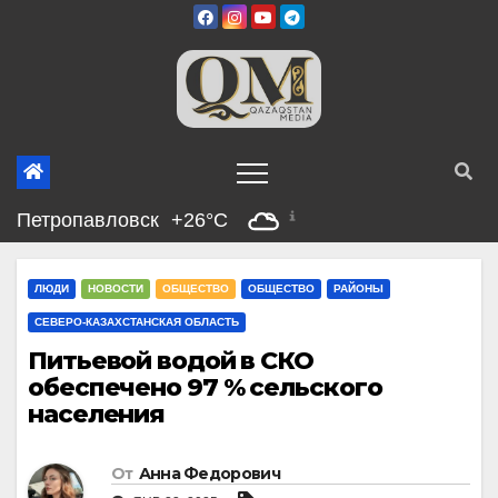
Перейти
к
содержимому
Петропавловск
+26°C
ЛЮДИ
НОВОСТИ
ОБЩЕСТВО
ОБЩЕСТВО
РАЙОНЫ
СЕВЕРО-КАЗАХСТАНСКАЯ ОБЛАСТЬ
Питьевой водой в СКО
обеспечено 97 % сельского
населения
От
Анна Федорович