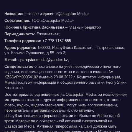
Название:
сетевое издание «Qazaqstan Media»
Собственник:
ТОО «QazaqstanMedia»
Юсичева Кристина Васильевна
– главный редактор
Периодичность:
Ежедневная;
Телефон редакции:
+7 778 7152 555
Адрес редакции:
150000, Республика Казахстан, г.Петропавловск,
ул. Карима Сутюшева, д 55. оф 3;
E-mail:
qazaqstanmedia@yandex.kz
;
Свидетельство
о постановке на учет периодического печатного
издания, информационного агентства и сетевого издания №
KZ68VPY00054192 выдано 23.08.2022 г. Комитетом информации,
Министерством информации и общественного развития Республики
Казахстан;
Все материалы, размещенные на Qazaqstan Media, за исключением
материалов взятых с других информационных агентств, а также
фото-, аудио-, видеоматериалов , могут быть воспроизведены,
перепечатаны и ретранслированы исключительно
республиканскими информагенствами в объеме не более одной
трети Материала с обязательной активной гиперссылкой на
Qazaqstan Media. Активная гиперссылка на Сайт должна быть
указана в первом или втором предложениях текста Материалов.