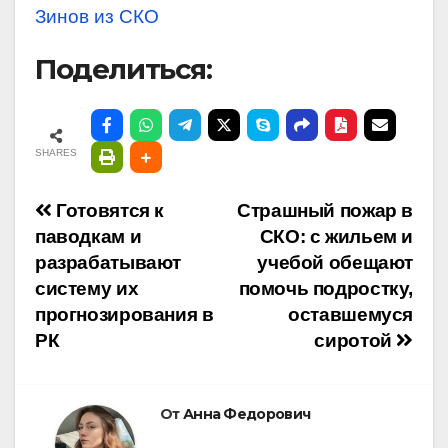
Зинов из СКО
Поделиться:
SHARES
Навигация
Готовятся к
Страшный пожар в
паводкам и
СКО: с жильем и
по
разрабатывают
учебой обещают
систему их
помочь подростку,
записям
прогнозирования в
оставшемуся
РК
сиротой
От
Анна Федорович