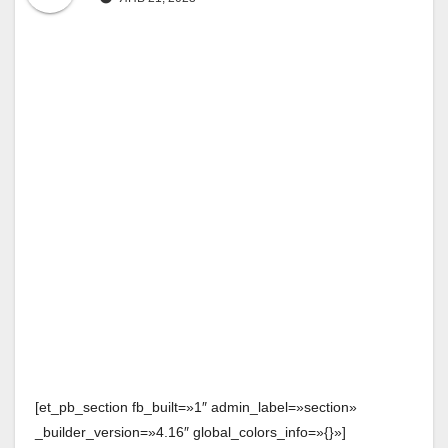
[et_pb_section fb_built=»1″ admin_label=»section»
_builder_version=»4.16″ global_colors_info=»{}»]