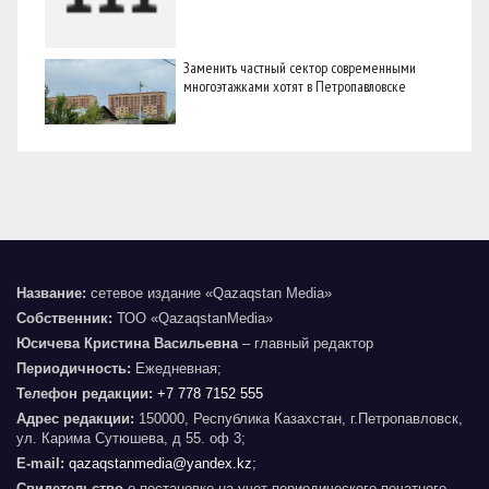
Заменить частный сектор современными
многоэтажками хотят в Петропавловске
Название:
сетевое издание «Qazaqstan Media»
Собственник:
ТОО «QazaqstanMedia»
Юсичева Кристина Васильевна
– главный редактор
Периодичность:
Ежедневная;
Телефон редакции:
+7 778 7152 555
Адрес редакции:
150000, Республика Казахстан, г.Петропавловск,
ул. Карима Сутюшева, д 55. оф 3;
E-mail:
qazaqstanmedia@yandex.kz
;
Свидетельство
о постановке на учет периодического печатного