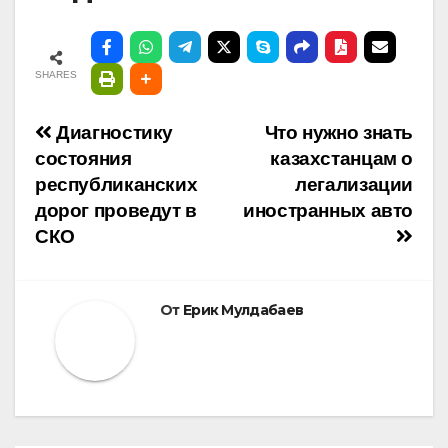
SHARES
Навигация
Диагностику
Что нужно знать
состояния
казахстанцам о
по
республиканских
легализации
дорог проведут в
иностранных авто
записям
СКО
От
Ерик Мулдабаев