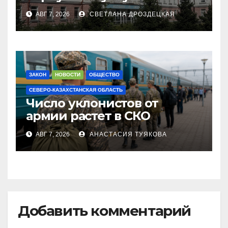
University построят филиал
АВГ 7, 2026
СВЕТЛАНА ДРОЗДЕЦКАЯ
КазНУИ за 6,5 млрд тенге
ЗАКОН
НОВОСТИ
ОБЩЕСТВО
СЕВЕРО-КАЗАХСТАНСКАЯ ОБЛАСТЬ
Число уклонистов от
армии растет в СКО
АВГ 7, 2026
АНАСТАСИЯ ТУЯКОВА
Добавить комментарий