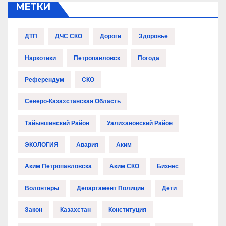
МЕТКИ
ДТП
ДЧС СКО
Дороги
Здоровье
Наркотики
Петропавловск
Погода
Референдум
СКО
Северо-Казахстанская Область
Тайыншинский Район
Уалихановский Район
ЭКОЛОГИЯ
Авария
Аким
Аким Петропавловска
Аким СКО
Бизнес
Волонтёры
Департамент Полиции
Дети
Закон
Казахстан
Конституция