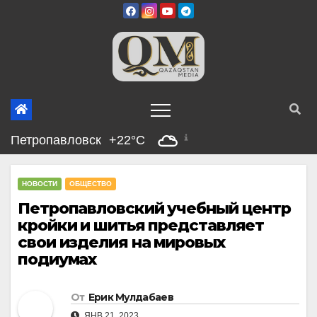
Перейти
к
содержимому
Петропавловск
+22°C
НОВОСТИ
ОБЩЕСТВО
Петропавловский учебный центр
кройки и шитья представляет
свои изделия на мировых
подиумах
От
Ерик Мулдабаев
ЯНВ 21, 2023