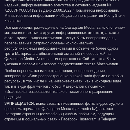
издания, информационного агентства и сетевого издания №
KZ68VPY00054192 выдано 23.08.2022 г. Комитетом информации,
Министерством информации и общественного развития Республики
Казахстан;
Все материалы, размещенные на Qazaqstan Media, за исключением
материалов взятых с других информационных агентств, а также
фото-, аудио-, видеоматериалов , могут быть воспроизведены,
перепечатаны и ретранслированы исключительно
республиканскими информагенствами в объеме не более одной
трети Материала с обязательной активной гиперссылкой на
Qazaqstan Media. Активная гиперссылка на Сайт должна быть
указана в первом или втором предложениях текста Материалов.
Любая перепечатка или ретрансляция, воспроизведение,
копирование и/или распространение в какой-либо форме на любых
ресурсах, в том числе и на интернет-сайтах, как в исходном виде,
так и в виде фрагментов любых Материалов с пометкой
«Эксклюзив» разрешается только с письменного разрешения
редакции.
ЗАПРЕЩАЕТСЯ:
использовать письменные, фото, видео, аудио и
прочие материалы с Qazaqstan Media (qaz-media.kz), а также
Instagram страницы (qazmedia.kz) любым пабликам, ведущим
страницы в социальных сетях - Facebook, Instagram и Telegram.