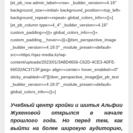
[et_pb_row admin_label=»row» _builder_version=»4.16″
background_size=»initial» background_position=»top_left»
background_repeat=»repeat» global_colors_info=»{}»]
[et_pb_column type=»4_4″ _builder_version=»4.16″
custom_padding=»|||» global_colors_info=»{}»
custom_padding__hover=»|||»][dsm_perspective_image
_builder_version=»4.18.0″ _module_preset=»default»
src=»https://qaz-media.kz/wp-
content/uploads/2023/01/3A8D4656-C62D-4CE3-A0FE-
66032AC3713F.jpeg» align=»center» hover_enabled=»0″
sticky_enabled=»0″][/dsm_perspective_image][et_pb_text
_builder_version=»4.18.0″ _module_preset=»default»
global_colors_info=»{}»]
Учебный центр кройки и шитья Альфии
Жукеновой открылся в начале
прошлого года. Но перед тем, как
выйти на более широкую аудиторию,