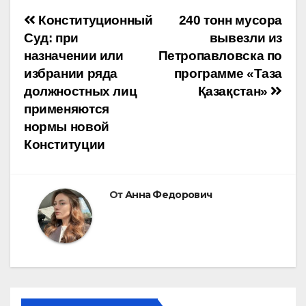
Навигация
Конституционный
240 тонн мусора
Суд: при
вывезли из
по
назначении или
Петропавловска по
избрании ряда
программе «Таза
записям
должностных лиц
Қазақстан»
применяются
нормы новой
Конституции
От
Анна Федорович