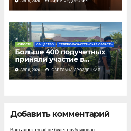
АВГ 9, 2026
АННА ФЕДОРОВИЧ
Курултаем жители СКО
НОВОСТИ
ОБЩЕСТВО
СЕВЕРО-КАЗАХСТАНСКАЯ ОБЛАСТЬ
Больше 400 подучетных
приняли участие в
экоакции в СКО
АВГ 8, 2026
СВЕТЛАНА ДРОЗДЕЦКАЯ
Добавить комментарий
Ваш адрес email не будет опубликован.