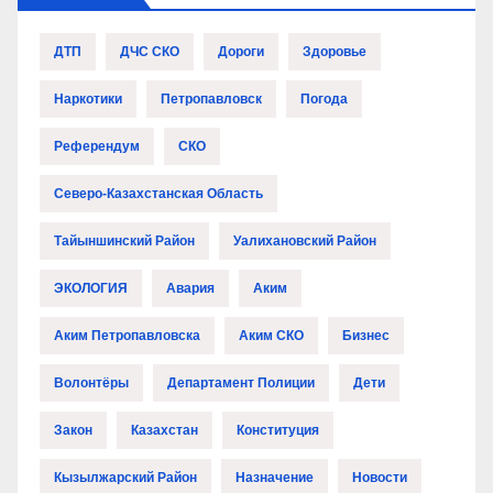
ДТП
ДЧС СКО
Дороги
Здоровье
Наркотики
Петропавловск
Погода
Референдум
СКО
Северо-Казахстанская Область
Тайыншинский Район
Уалихановский Район
ЭКОЛОГИЯ
Авария
Аким
Аким Петропавловска
Аким СКО
Бизнес
Волонтёры
Департамент Полиции
Дети
Закон
Казахстан
Конституция
Кызылжарский Район
Назначение
Новости