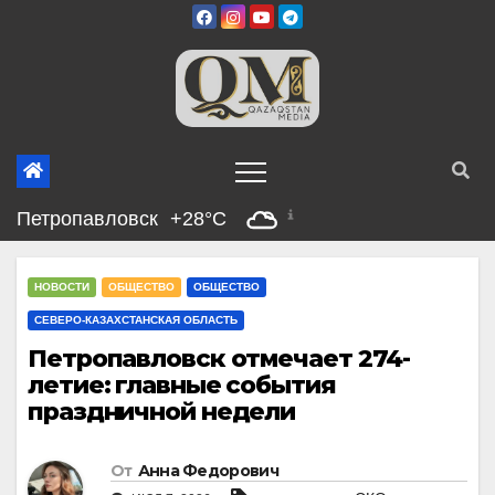
Перейти
к
содержимому
Петропавловск
+28°C
НОВОСТИ
ОБЩЕСТВО
ОБЩЕСТВО
СЕВЕРО-КАЗАХСТАНСКАЯ ОБЛАСТЬ
Петропавловск отмечает 274-
летие: главные события
праздничной недели
От
Анна Федорович