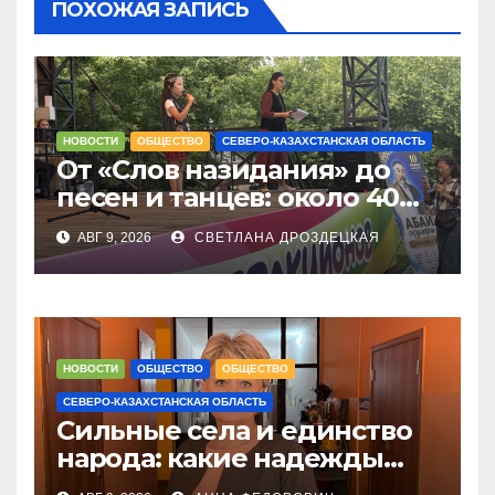
ПОХОЖАЯ ЗАПИСЬ
НОВОСТИ
ОБЩЕСТВО
СЕВЕРО-КАЗАХСТАНСКАЯ ОБЛАСТЬ
От «Слов назидания» до
песен и танцев: около 40
юных чтецов собрались на
АВГ 9, 2026
СВЕТЛАНА ДРОЗДЕЦКАЯ
Абай оқулары в
Петропавловске
НОВОСТИ
ОБЩЕСТВО
ОБЩЕСТВО
СЕВЕРО-КАЗАХСТАНСКАЯ ОБЛАСТЬ
Сильные села и единство
народа: какие надежды
связывают с новым