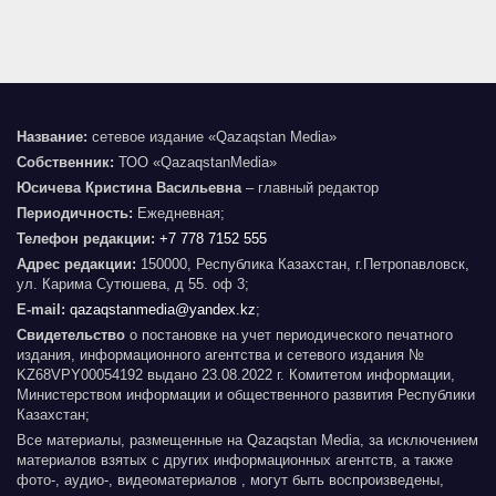
Название:
сетевое издание «Qazaqstan Media»
Собственник:
ТОО «QazaqstanMedia»
Юсичева Кристина Васильевна
– главный редактор
Периодичность:
Ежедневная;
Телефон редакции:
+7 778 7152 555
Адрес редакции:
150000, Республика Казахстан, г.Петропавловск,
ул. Карима Сутюшева, д 55. оф 3;
E-mail:
qazaqstanmedia@yandex.kz
;
Свидетельство
о постановке на учет периодического печатного
издания, информационного агентства и сетевого издания №
KZ68VPY00054192 выдано 23.08.2022 г. Комитетом информации,
Министерством информации и общественного развития Республики
Казахстан;
Все материалы, размещенные на Qazaqstan Media, за исключением
материалов взятых с других информационных агентств, а также
фото-, аудио-, видеоматериалов , могут быть воспроизведены,