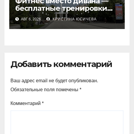
Фитнес вместо дивана —
бесплатные тренировки
запускают в
АВГ 6, 2026
КРИСТИНА ЮСИЧЕВА
Петропавловске
Добавить комментарий
Ваш адрес email не будет опубликован.
Обязательные поля помечены
*
Комментарий
*