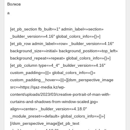
[et_pb_section fb_built=»1″ admin_label=»section»
_builder_version=»4.16″ global_colors_info=»{}»]
[et_pb_row admin_label=»row» _builder_version=»4.16″
background_size=»initial» background_position=»top_left»
background_repeat=»repeat» global_colors_info=»{}»]
[et_pb_column type=»4_4″ _builder_version=»4.16″
custom_padding=»|||» global_colors_info=»{}»
custom_padding__hover=»|||»][dsm_perspective_image
src=»https://qaz-media.kz/wp-
content/uploads/2023/03/creative-portrait-of-man-with-
curtains-and-shadows-from-window-scaled.jpg»
align=»center» _builder_version=»4.18.0″
_module_preset=»default» global_colors_info=»{}»]
[/dsm_perspective_image][et_pb_text