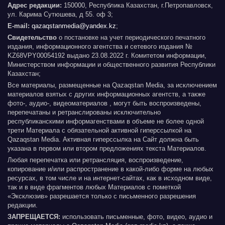
Адрес редакции:
150000, Республика Казахстан, г.Петропавловск,
ул. Карима Сутюшева, д 55. оф 3;
E-mail:
qazaqstanmedia@yandex.kz
;
Свидетельство
о постановке на учет периодического печатного
издания, информационного агентства и сетевого издания №
KZ68VPY00054192 выдано 23.08.2022 г. Комитетом информации,
Министерством информации и общественного развития Республики
Казахстан;
Все материалы, размещенные на Qazaqstan Media, за исключением
материалов взятых с других информационных агентств, а также
фото-, аудио-, видеоматериалов , могут быть воспроизведены,
перепечатаны и ретранслированы исключительно
республиканскими информагенствами в объеме не более одной
трети Материала с обязательной активной гиперссылкой на
Qazaqstan Media. Активная гиперссылка на Сайт должна быть
указана в первом или втором предложениях текста Материалов.
Любая перепечатка или ретрансляция, воспроизведение,
копирование и/или распространение в какой-либо форме на любых
ресурсах, в том числе и на интернет-сайтах, как в исходном виде,
так и в виде фрагментов любых Материалов с пометкой
«Эксклюзив» разрешается только с письменного разрешения
редакции.
ЗАПРЕЩАЕТСЯ:
использовать письменные, фото, видео, аудио и