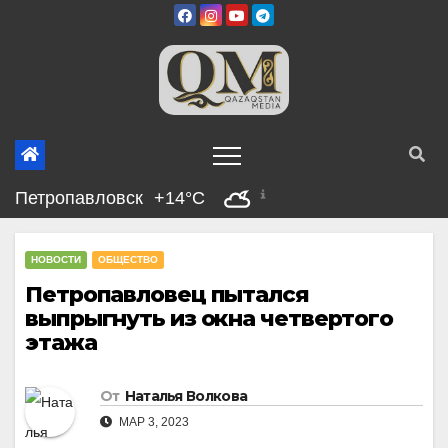
Перейти
к
содержимому
Петропавловск
+14°C
НОВОСТИ
ОБЩЕСТВО
Петропавловец пытался
выпрыгнуть из окна четвертого
этажа
От
Наталья Волкова
МАР 3, 2023