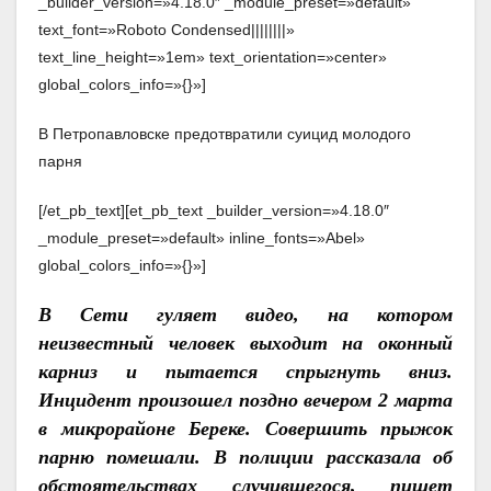
_builder_version=»4.18.0″ _module_preset=»default»
text_font=»Roboto Condensed||||||||»
text_line_height=»1em» text_orientation=»center»
global_colors_info=»{}»]
В Петропавловске предотвратили суицид молодого
парня
[/et_pb_text][et_pb_text _builder_version=»4.18.0″
_module_preset=»default» inline_fonts=»Abel»
global_colors_info=»{}»]
В Сети гуляет видео, на котором
неизвестный человек выходит на оконный
карниз и пытается спрыгнуть вниз.
Инцидент произошел поздно вечером 2 марта
в микрорайоне Береке. Совершить прыжок
парню помешали. В полиции рассказала об
обстоятельствах случившегося, пишет