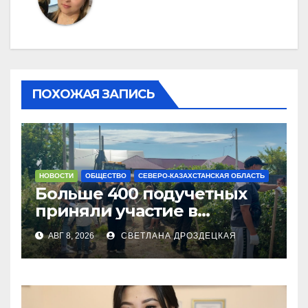
ПОХОЖАЯ ЗАПИСЬ
НОВОСТИ
ОБЩЕСТВО
СЕВЕРО-КАЗАХСТАНСКАЯ ОБЛАСТЬ
Больше 400 подучетных
приняли участие в
экоакции в СКО
АВГ 8, 2026
СВЕТЛАНА ДРОЗДЕЦКАЯ