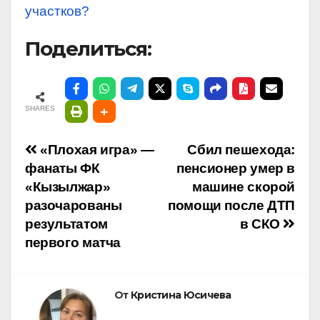
участков?
Поделиться:
SHARES
Навигация
«Плохая игра» —
Сбил пешехода:
фанаты ФК
пенсионер умер в
по
«Кызылжар»
машине скорой
разочарованы
помощи после ДТП
записям
результатом
в СКО
первого матча
От
Кристина Юсичева