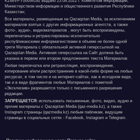
KZ68VPY00054192 выдано 23.08.2022 г. Комитетом информации,
Министерством информации и общественного развития Республики
Казахстан;
Все материалы, размещенные на Qazaqstan Media, за исключением
материалов взятых с других информационных агентств, а также
фото-, аудио-, видеоматериалов , могут быть воспроизведены,
перепечатаны и ретранслированы исключительно
республиканскими информагенствами в объеме не более одной
трети Материала с обязательной активной гиперссылкой на
Qazaqstan Media. Активная гиперссылка на Сайт должна быть
указана в первом или втором предложениях текста Материалов.
Любая перепечатка или ретрансляция, воспроизведение,
копирование и/или распространение в какой-либо форме на любых
ресурсах, в том числе и на интернет-сайтах, как в исходном виде,
так и в виде фрагментов любых Материалов с пометкой
«Эксклюзив» разрешается только с письменного разрешения
редакции.
ЗАПРЕЩАЕТСЯ:
использовать письменные, фото, видео, аудио и
прочие материалы с Qazaqstan Media (qaz-media.kz), а также
Instagram страницы (qazmedia.kz) любым пабликам, ведущим
страницы в социальных сетях - Facebook, Instagram и Telegram.