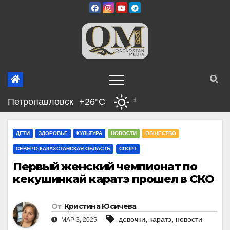
Перейти
к
содержимому
Петропавловск
+26°C
ДЕТИ
ЗДОРОВЬЕ
КУЛЬТУРА
НОВОСТИ
ОБЩЕСТВО
СЕВЕРО-КАЗАХСТАНСКАЯ ОБЛАСТЬ
СПОРТ
Первый женский чемпионат по
кекушинкай каратэ прошел в СКО
От
Кристина Юсичева
,
,
девочки
каратэ
новости
МАР 3, 2025