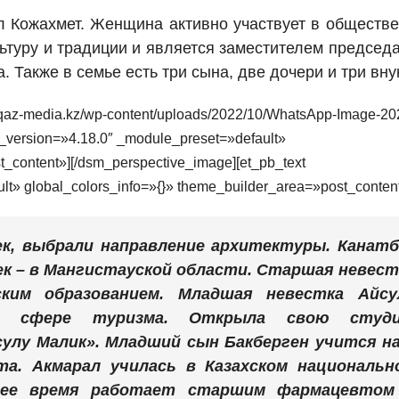
л Кожахмет. Женщина активно участвует в обществ
льтуру и традиции и является заместителем председ
. Также в семье есть три сына, две дочери и три вну
//qaz-media.kz/wp-content/uploads/2022/10/WhatsApp-Image-20
er_version=»4.18.0″ _module_preset=»default»
t_content»][/dsm_perspective_image][et_pb_text
lt» global_colors_info=»{}» theme_builder_area=»post_conten
к, выбрали направление архитектуры. Канатб
к – в Мангистауской области. Старшая невест
ким образованием. Младшая невестка Айсу
 в сфере туризма. Открыла свою студ
улу Малик». Младший сын Бакберген учится на
та. Акмарал училась в Казахском национальн
щее время работает старшим фармацевтом