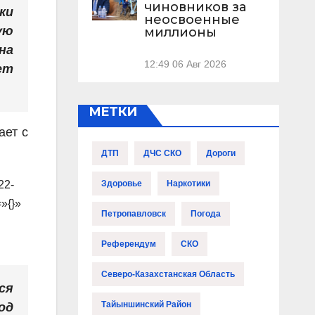
чиновников за
ки
неосвоенные
ую
миллионы
на
12:49
06 Авг 2026
ет
МЕТКИ
ает с
ДТП
ДЧС СКО
Дороги
22-
Здоровье
Наркотики
=»{}»
Петропавловск
Погода
Референдум
СКО
Северо-Казахстанская Область
ся
Тайыншинский Район
од