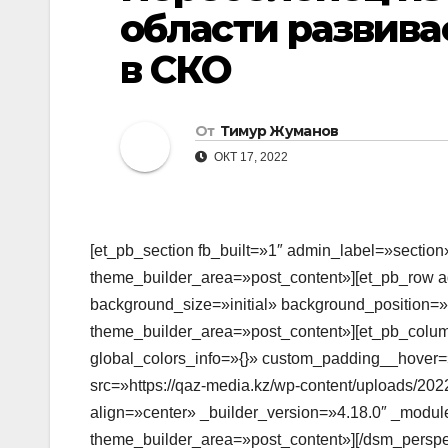
области развива
в СКО
От
Тимур Жуманов
ОКТ 17, 2022
[et_pb_section fb_built=»1″ admin_label=»section
theme_builder_area=»post_content»][et_pb_row a
background_size=»initial» background_position=»
theme_builder_area=»post_content»][et_pb_colum
global_colors_info=»{}» custom_padding__hover=
src=»https://qaz-media.kz/wp-content/uploads/20
align=»center» _builder_version=»4.18.0″ _module
theme_builder_area=»post_content»][/dsm_perspec