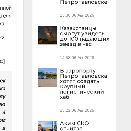
Петропавловске
енной
ателя
15:36
06 Авг 2026
ка.
Казахстанцы
смогут увидеть
22-
до 100 падающих
звезд в час
14:53
06 Авг 2026
t»]
В аэропорту
Петропавловска
ек
хотят создать
крупный
ка
логистический
лу
хаб
ию
13:22
06 Авг 2026
 4
ом
Аким СКО
 в
отчитал