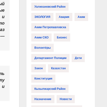
ый
Уалихановский Район
ые
 и
ЭКОЛОГИЯ
Авария
Аким
то
Аким Петропавловска
аз
 —
Аким СКО
Бизнес
Волонтёры
Департамент Полиции
Дети
Закон
Казахстан
ть
Конституция
ту
 и
Кызылжарский Район
Назначение
Новости