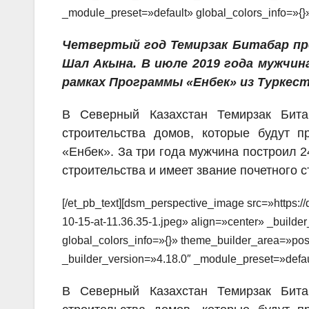
_module_preset=»default» global_colors_info=»{}
Четвертый год Темирзак Битабар пр
Шал Акына. В июле 2019 года мужчина
рамках Программы «Енбек» из Туркест
В Северный Казахстан Темирзак Бит
строительства домов, которые будут 
«Енбек». За три года мужчина построил 2
строительства и имеет звание почетного с
[/et_pb_text][dsm_perspective_image src=»https:
10-15-at-11.36.35-1.jpeg» align=»center» _builde
global_colors_info=»{}» theme_builder_area=»pos
_builder_version=»4.18.0″ _module_preset=»defau
В Северный Казахстан Темирзак Бит