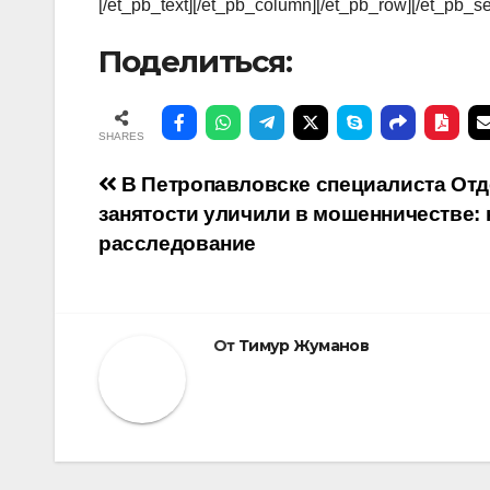
[/et_pb_text][/et_pb_column][/et_pb_row][/et_pb_se
Поделиться:
SHARES
Навигация
В Петропавловске специалиста Отд
занятости уличили в мошенничестве: 
по
расследование
записям
От
Тимур Жуманов