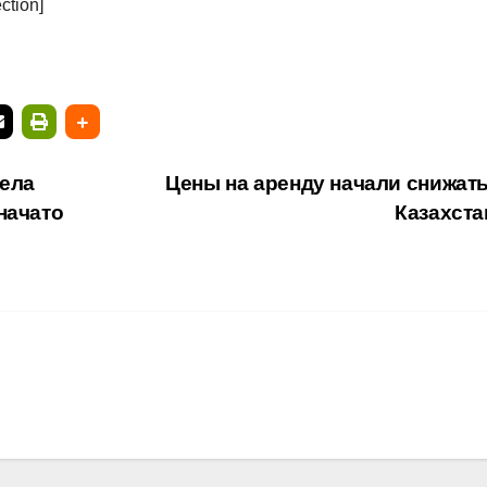
ction]
ела
Цены на аренду начали снижать
начато
Казахст