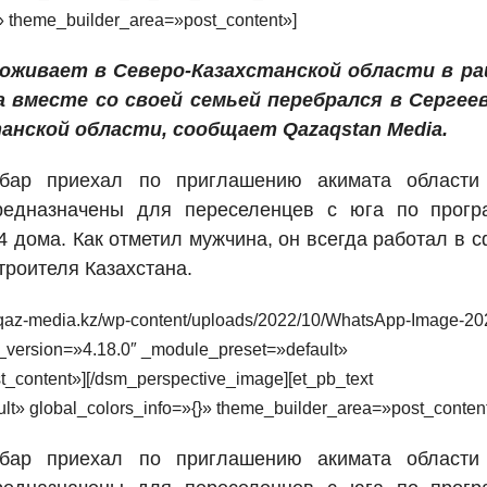
» theme_builder_area=»post_content»]
оживает в Северо-Казахстанской области в ра
 вместе со своей семьей перебрался в Сергеев
анской области, сообщает Qazaqstan Media.
абар приехал по приглашению акимата области
предназначены для переселенцев с юга по прогр
4 дома. Как отметил мужчина, он всегда работал в 
троителя Казахстана.
//qaz-media.kz/wp-content/uploads/2022/10/WhatsApp-Image-20
r_version=»4.18.0″ _module_preset=»default»
t_content»][/dsm_perspective_image][et_pb_text
lt» global_colors_info=»{}» theme_builder_area=»post_conten
абар приехал по приглашению акимата области