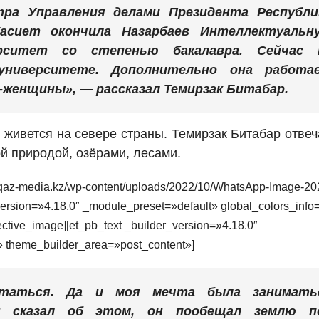
тра Управления делами Президента Республи
асиет окончила Назарбаев Интеллектуальн
рситет со степенью бакалавра. Сейчас 
ниверситете. Дополнительно она работа
женщины», — рассказал Темирзак Битабар.
 живется на севере страны. Темирзак Битабар отвеч
й природой, озёрами, лесами.
//qaz-media.kz/wp-content/uploads/2022/10/WhatsApp-Image-20
version=»4.18.0″ _module_preset=»default» global_colors_info
tive_image][et_pb_text _builder_version=»4.18.0″
» theme_builder_area=»post_content»]
статься. Да и моя мечта была занимать
у сказал об этом, он пообещал землю п