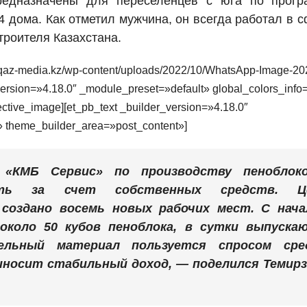
предназначены для переселенцев с юга по прогр
4 дома. Как отметил мужчина, он всегда работал в 
троителя Казахстана.
//qaz-media.kz/wp-content/uploads/2022/10/WhatsApp-Image-20
version=»4.18.0″ _module_preset=»default» global_colors_info
tive_image][et_pb_text _builder_version=»4.18.0″
» theme_builder_area=»post_content»]
«КМБ Сервис» по производству пеноблоко
сть за счет собственных средств. Ц
 создано восемь новых рабочих мест. С нача
около 50 кубов пеноблока, в сутки выпуска
ельный материал пользуется спросом сре
риносит стабильный доход, — поделился Темирз