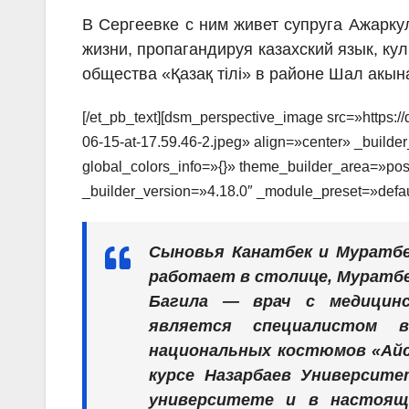
В Сергеевке с ним живет супруга Ажарку
жизни, пропагандируя казахский язык, ку
общества «Қазақ тілі» в районе Шал акына
[/et_pb_text][dsm_perspective_image src=»https:
06-15-at-17.59.46-2.jpeg» align=»center» _build
global_colors_info=»{}» theme_builder_area=»pos
_builder_version=»4.18.0″ _module_preset=»defau
Сыновья Канатбек и Муратбе
работает в столице, Муратбе
Багила — врач с медицинс
является специалистом
национальных костюмов «Айс
курсе Назарбаев Университе
университете и в настоя