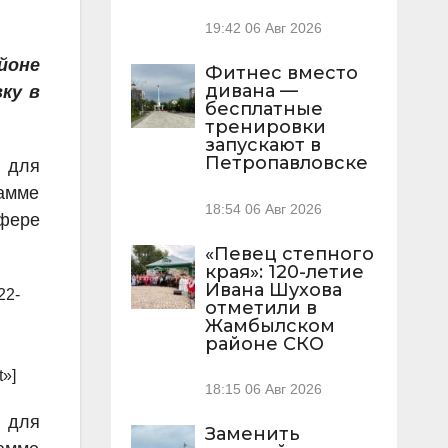
19:42
06 Авг 2026
йоне
Фитнес вместо
дивана —
ку в
бесплатные
тренировки
запускают в
Петропавловске
 для
амме
18:54
06 Авг 2026
сфере
«Певец степного
края»: 120-летие
Ивана Шухова
22-
отметили в
Жамбылском
районе СКО
t»]
18:15
06 Авг 2026
 для
Заменить