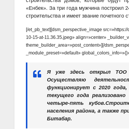
строительства домов, которые будут 
«Енбек». За три года мужчина построил 2
строительства и имеет звание почетного с
[/et_pb_text][dsm_perspective_image src=»https:
10-15-at-11.36.35.jpeg» align=»center» _builder_
theme_builder_area=»post_content»][/dsm_perspec
_module_preset=»default» global_colors_info=»{}
Я уже здесь открыл ТОО 
Осуществляю деятельно
функционирует с 2020 года,
текущего года реализовано 
четыре-пять кубов.Строит
населения района, а также п
Битабар.