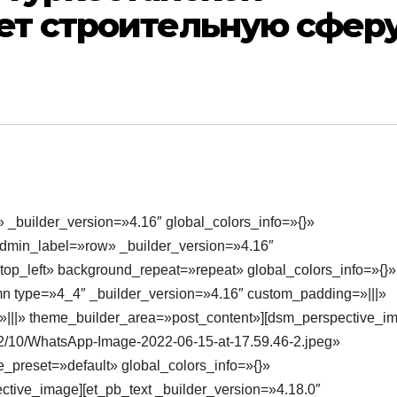
ет строительную сфер
» _builder_version=»4.16″ global_colors_info=»{}»
dmin_label=»row» _builder_version=»4.16″
top_left» background_repeat=»repeat» global_colors_info=»{}»
n type=»4_4″ _builder_version=»4.16″ custom_padding=»|||»
»|||» theme_builder_area=»post_content»][dsm_perspective_i
22/10/WhatsApp-Image-2022-06-15-at-17.59.46-2.jpeg»
_preset=»default» global_colors_info=»{}»
tive_image][et_pb_text _builder_version=»4.18.0″