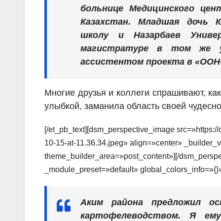
больнице Медицинского цен
Казахстан. Младшая дочь К
школу и Назарбаев Униве
магистратуре в том же у
ассистентом проекта в «ООН-
Многие друзья и коллеги спрашивают, как
улыбкой, заманила область своей чудесно
[/et_pb_text][dsm_perspective_image src=»https:
10-15-at-11.36.34.jpeg» align=»center» _builder_
theme_builder_area=»post_content»][/dsm_perspec
_module_preset=»default» global_colors_info=»{}
Аким района предложил о
картофелеводством. Я ем