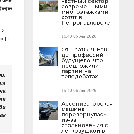
амме
частный сектор
современными
сфере
многоэтажками
хотят в
Петропавловске
22-
16:49
06 Авг 2026
=»{}»
От ChatGPT Edu
до профессий
будущего: что
предложили
партии на
в.
теледебатах
ех
ла
15:40
06 Авг 2026
ют
Ассенизаторская
ди
машина
перевернулась
ак
из-за
столкновения с
легковушкой в