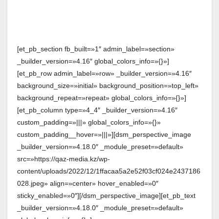
[et_pb_section fb_built=»1″ admin_label=»section»
_builder_version=»4.16″ global_colors_info=»{}»]
[et_pb_row admin_label=»row» _builder_version=»4.16″
background_size=»initial» background_position=»top_left»
background_repeat=»repeat» global_colors_info=»{}»]
[et_pb_column type=»4_4″ _builder_version=»4.16″
custom_padding=»|||» global_colors_info=»{}»
custom_padding__hover=»|||»][dsm_perspective_image
_builder_version=»4.18.0″ _module_preset=»default»
src=»https://qaz-media.kz/wp-
content/uploads/2022/12/1ffacaa5a2e52f03cf024e2437186
028.jpeg» align=»center» hover_enabled=»0″
sticky_enabled=»0″][/dsm_perspective_image][et_pb_text
_builder_version=»4.18.0″ _module_preset=»default»