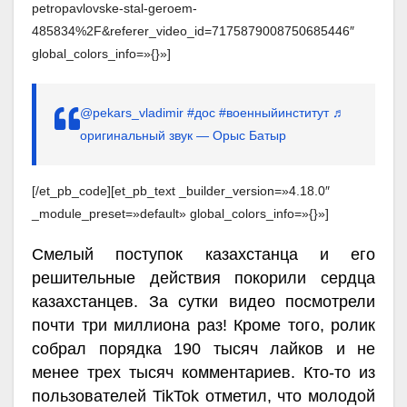
petropavlovske-stal-geroem-
485834%2F&referer_video_id=7175879008750685446″
global_colors_info=»{}»]
@pekars_vladimir
#дос
#военныйинститут
♬
оригинальный звук — Орыс Батыр
[/et_pb_code][et_pb_text _builder_version=»4.18.0″
_module_preset=»default» global_colors_info=»{}»]
Смелый поступок казахстанца и его
решительные действия покорили сердца
казахстанцев. За сутки видео посмотрели
почти три миллиона раз! Кроме того, ролик
собрал порядка 190 тысяч лайков и не
менее трех тысяч комментариев. Кто-то из
пользователей TikTok отметил, что молодой