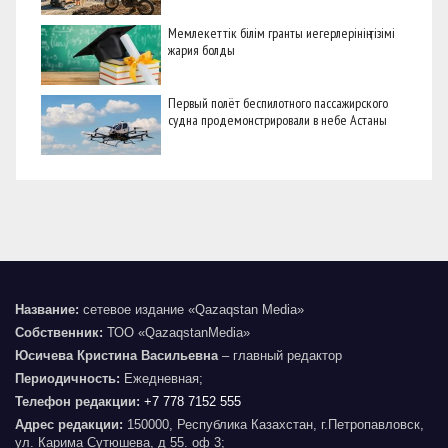
Мемлекеттік білім гранты иегерлерінің тізімі
жария болды
Первый полёт беспилотного пассажирского
судна продемонстрировали в небе Астаны
Название:
сетевое издание «Qazaqstan Media»
Собственник:
ТОО «QazaqstanMedia»
Юсичева Кристина Васильевна
– главный редактор
Периодичность:
Ежедневная;
Телефон редакции:
+7 778 7152 555
Адрес редакции:
150000, Республика Казахстан, г.Петропавловск,
ул. Карима Сутюшева, д 55. оф 3;