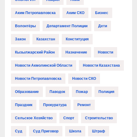
Аким Петропавловска
Аким СКО
Бизнес
Волонтёры
Департамент Полиции
Дети
Закон
Казахстан
Конституция
Кызылжарский Район
Назначение
Новости
Новости Акмолинской Области
Новости Казахстана
Новости Петропавловска
Новости СКО
Образование
Паводок
Пожар
Полиция
Праздник
Прокуратура
Ремонт
Сельское Хозяйство
Спорт
Строительство
Суд
Суд Приговор
Школа
Штраф