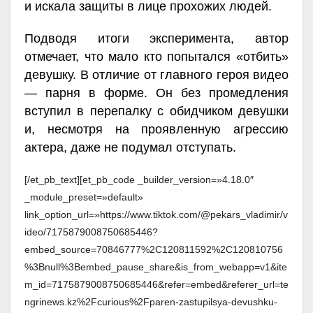
и искала защиты в лице прохожих людей.
Подводя итоги эксперимента, автор
отмечает, что мало кто попытался «отбить»
девушку. В отличие от главного героя видео
— парня в форме. Он без промедления
вступил в перепалку с обидчиком девушки
и, несмотря на проявленную агрессию
актера, даже не подумал отступать.
[/et_pb_text][et_pb_code _builder_version=»4.18.0″
_module_preset=»default»
link_option_url=»https://www.tiktok.com/@pekars_vladimir/v
ideo/7175879008750685446?
embed_source=70846777%2C120811592%2C120810756
%3Bnull%3Bembed_pause_share&is_from_webapp=v1&ite
m_id=7175879008750685446&refer=embed&referer_url=te
ngrinews.kz%2Fcurious%2Fparen-zastupilsya-devushku-