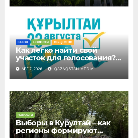
раскритиковал аким СКО
ЗАКОН
НОВОСТИ
ОБЩЕСТВО
Как легко найти свой
участок для голосования?
Запущен онлайн-сервис
АВГ 7, 2026
QAZAQSTAN MEDIA
НОВОСТИ
Выборы в Курултай – как
регионы формируют