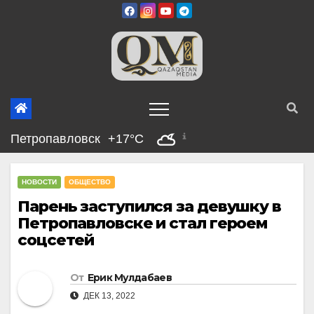
Перейти
к
содержимому
Петропавловск
+17°C
НОВОСТИ
ОБЩЕСТВО
Парень заступился за девушку в
Петропавловске и стал героем
соцсетей
От
Ерик Мулдабаев
ДЕК 13, 2022