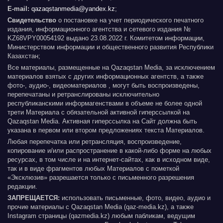
E-mail:
qazaqstanmedia@yandex.kz
;
Свидетельство
о постановке на учет периодического печатного
издания, информационного агентства и сетевого издания №
KZ68VPY00054192 выдано 23.08.2022 г. Комитетом информации,
Министерством информации и общественного развития Республики
Казахстан;
Все материалы, размещенные на Qazaqstan Media, за исключением
материалов взятых с других информационных агентств, а также
фото-, аудио-, видеоматериалов , могут быть воспроизведены,
перепечатаны и ретранслированы исключительно
республиканскими информагенствами в объеме не более одной
трети Материала с обязательной активной гиперссылкой на
Qazaqstan Media. Активная гиперссылка на Сайт должна быть
указана в первом или втором предложениях текста Материалов.
Любая перепечатка или ретрансляция, воспроизведение,
копирование и/или распространение в какой-либо форме на любых
ресурсах, в том числе и на интернет-сайтах, как в исходном виде,
так и в виде фрагментов любых Материалов с пометкой
«Эксклюзив» разрешается только с письменного разрешения
редакции.
ЗАПРЕЩАЕТСЯ:
использовать письменные, фото, видео, аудио и
прочие материалы с Qazaqstan Media (qaz-media.kz), а также
Instagram страницы (qazmedia.kz) любым пабликам, ведущим