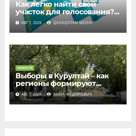
Как легко найти свой
участок для голосования?
Запущен онлайн-сервис
АВГ 7, 2026
QAZAQSTAN MEDIA
НОВОСТИ
Выборы в Курултай – как
регионы формируют
политическую повестку
АВГ 7, 2026
АННА ФЕДОРОВИЧ