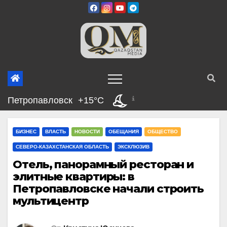
Перейти
к
содержимому
Петропавловск
+15°C
БИЗНЕС
ВЛАСТЬ
НОВОСТИ
ОБЕЩАНИЯ
ОБЩЕСТВО
СЕВЕРО-КАЗАХСТАНСКАЯ ОБЛАСТЬ
ЭКСКЛЮЗИВ
Отель, панорамный ресторан и
элитные квартиры: в
Петропавловске начали строить
мультицентр