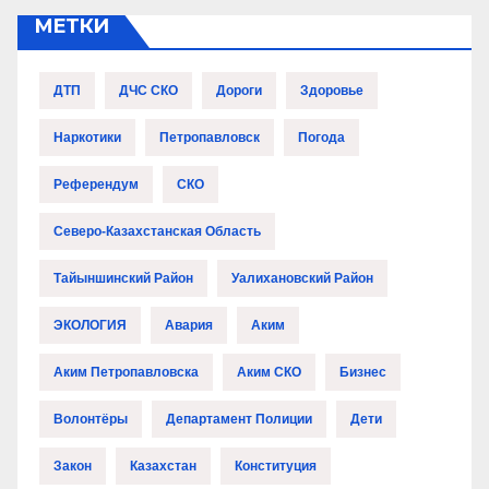
МЕТКИ
ДТП
ДЧС СКО
Дороги
Здоровье
Наркотики
Петропавловск
Погода
Референдум
СКО
Северо-Казахстанская Область
Тайыншинский Район
Уалихановский Район
ЭКОЛОГИЯ
Авария
Аким
Аким Петропавловска
Аким СКО
Бизнес
Волонтёры
Департамент Полиции
Дети
Закон
Казахстан
Конституция