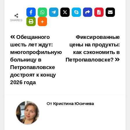
SHARES
Навигация
Обещанного
Фиксированные
шесть лет ждут:
цены на продукты:
по
многопрофильную
как сэкономить в
больницу в
Петропавловске?
записям
Петропавловске
достроят к концу
2026 года
От
Кристина Юсичева