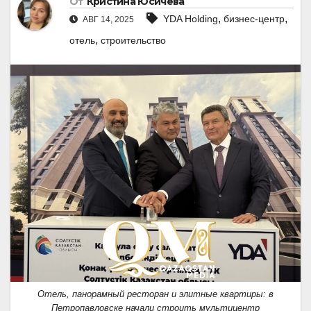
От
Кристина Юсичева
,
,
YDA Holding
бизнес-центр
АВГ 14, 2025
,
отель
строительство
Отель, панорамный ресторан и элитные квартиры: в
Петропавловске начали строить мультицентр