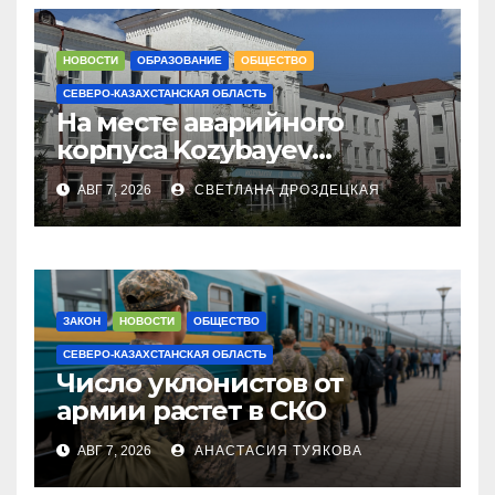
НОВОСТИ
ОБРАЗОВАНИЕ
ОБЩЕСТВО
СЕВЕРО-КАЗАХСТАНСКАЯ ОБЛАСТЬ
На месте аварийного
корпуса Kozybayev
University построят филиал
АВГ 7, 2026
СВЕТЛАНА ДРОЗДЕЦКАЯ
КазНУИ за 6,5 млрд тенге
ЗАКОН
НОВОСТИ
ОБЩЕСТВО
СЕВЕРО-КАЗАХСТАНСКАЯ ОБЛАСТЬ
Число уклонистов от
армии растет в СКО
АВГ 7, 2026
АНАСТАСИЯ ТУЯКОВА