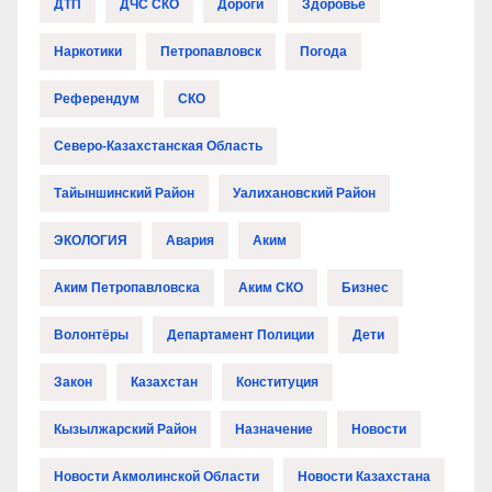
ДТП
ДЧС СКО
Дороги
Здоровье
Наркотики
Петропавловск
Погода
Референдум
СКО
Северо-Казахстанская Область
Тайыншинский Район
Уалихановский Район
ЭКОЛОГИЯ
Авария
Аким
Аким Петропавловска
Аким СКО
Бизнес
Волонтёры
Департамент Полиции
Дети
Закон
Казахстан
Конституция
Кызылжарский Район
Назначение
Новости
Новости Акмолинской Области
Новости Казахстана