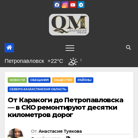
Перейти
к
содержимому
Петропавловск
+22°C
НОВОСТИ
ОБЕЩАНИЯ
ОБЩЕСТВО
РАЙОНЫ
СЕВЕРО-КАЗАХСТАНСКАЯ ОБЛАСТЬ
От Каракоги до Петропавловска
— в СКО ремонтируют десятки
километров дорог
От
Анастасия Туякова