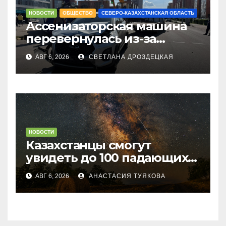
НОВОСТИ
ОБЩЕСТВО
СЕВЕРО-КАЗАХСТАНСКАЯ ОБЛАСТЬ
Ассенизаторская машина
перевернулась из-за
столкновения с
АВГ 6, 2026
СВЕТЛАНА ДРОЗДЕЦКАЯ
легковушкой в
Петропавловске
НОВОСТИ
Казахстанцы смогут
увидеть до 100 падающих
звезд в час
АВГ 6, 2026
АНАСТАСИЯ ТУЯКОВА