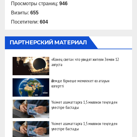
Просмотры страниц:
946
Визиты:
655
Посетители:
604
ПАРТНЕРСКИЙ МАТЕРИАЛ
«Конец света»: что увидят жители Земли 12
августа
Әлемде бірнеше мемлекет өз атауын
өзгертті
Үкімет азаматтарға 1,5 миллион теңгеден
үлестіре бастады
Үкімет азаматтарға 1,5 миллион теңгеден
үлестіре бастады