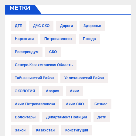
МЕТКИ
ДТП
ДЧС СКО
Дороги
Здоровье
Наркотики
Петропавловск
Погода
Референдум
СКО
Северо-Казахстанская Область
Тайыншинский Район
Уалихановский Район
ЭКОЛОГИЯ
Авария
Аким
Аким Петропавловска
Аким СКО
Бизнес
Волонтёры
Департамент Полиции
Дети
Закон
Казахстан
Конституция