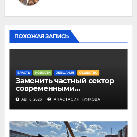
ПОХОЖАЯ ЗАПИСЬ
ВЛАСТЬ
НОВОСТИ
ОБЕЩАНИЯ
ОБЩЕСТВО
Заменить частный сектор
современными
многоэтажками хотят в
АВГ 6, 2026
АНАСТАСИЯ ТУЯКОВА
Петропавловске