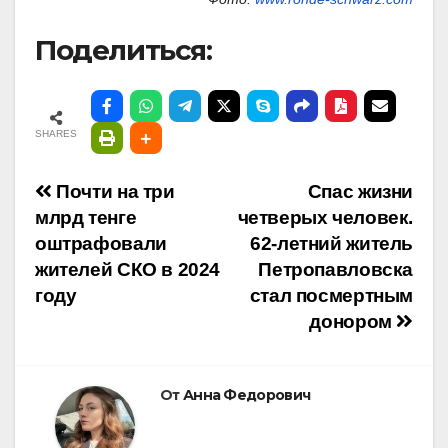
Поделиться:
SHARES
Навигация
Почти на три
Спас жизни
млрд тенге
четверых человек.
по
оштрафовали
62-летний житель
жителей СКО в 2024
Петропавловска
записям
году
стал посмертным
донором
От
Анна Федорович