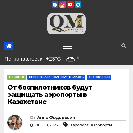
Перейти
к
содержимому
Петропавловск
+23°C
НОВОСТИ
СЕВЕРО-КАЗАХСТАНСКАЯ ОБЛАСТЬ
ТЕХНОЛОГИИ
От беспилотников будут
защищать аэропорты в
Казахстане
От
Анна Федорович
,
,
аэропорт
аэропорты
ФЕВ 10, 2025