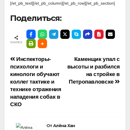
[/et_pb_text][/et_pb_column][/et_pb_row][/et_pb_section]
Поделиться:
SHARES
Навигация
Инспекторы-
Каменщик упал с
психологи и
высоты и разбился
по
кинологи обучают
на стройке в
коллег тактике и
Петропавловске
записям
технике отражения
нападения собак в
СКО
От
Алёна Хан