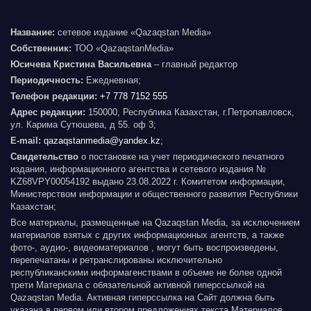
Название:
сетевое издание «Qazaqstan Media»
Собственник:
ТОО «QazaqstanMedia»
Юсичева Кристина Васильевна
– главный редактор
Периодичность:
Ежедневная;
Телефон редакции:
+7 778 7152 555
Адрес редакции:
150000, Республика Казахстан, г.Петропавловск,
ул. Карима Сутюшева, д 55. оф 3;
E-mail:
qazaqstanmedia@yandex.kz
;
Свидетельство
о постановке на учет периодического печатного
издания, информационного агентства и сетевого издания №
KZ68VPY00054192 выдано 23.08.2022 г. Комитетом информации,
Министерством информации и общественного развития Республики
Казахстан;
Все материалы, размещенные на Qazaqstan Media, за исключением
материалов взятых с других информационных агентств, а также
фото-, аудио-, видеоматериалов , могут быть воспроизведены,
перепечатаны и ретранслированы исключительно
республиканскими информагенствами в объеме не более одной
трети Материала с обязательной активной гиперссылкой на
Qazaqstan Media. Активная гиперссылка на Сайт должна быть
указана в первом или втором предложениях текста Материалов.