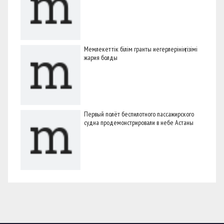
Мемлекеттік білім гранты иегерлерінің тізімі
жария болды
Первый полёт беспилотного пассажирского
судна продемонстрировали в небе Астаны