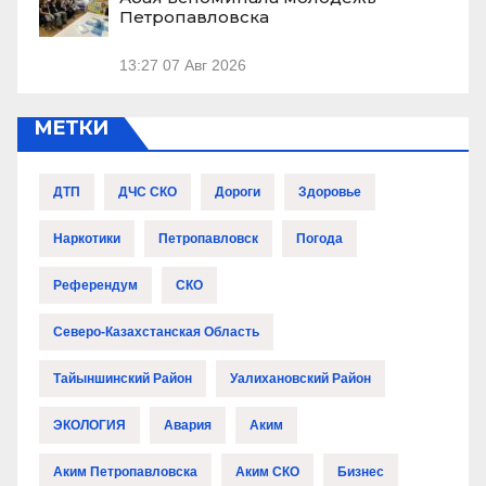
Петропавловска
13:27
07 Авг 2026
МЕТКИ
ДТП
ДЧС СКО
Дороги
Здоровье
Наркотики
Петропавловск
Погода
Референдум
СКО
Северо-Казахстанская Область
Тайыншинский Район
Уалихановский Район
ЭКОЛОГИЯ
Авария
Аким
Аким Петропавловска
Аким СКО
Бизнес