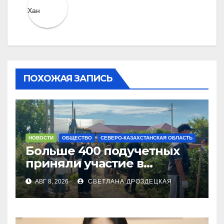
ПОХОЖАЯ ЗАПИСЬ
НОВОСТИ
ОБЩЕСТВО
СЕВЕРО-КАЗАХСТАНСКАЯ ОБЛАСТЬ
Больше 400 подучетных
приняли участие в
экоакции в СКО
АВГ 8, 2026
СВЕТЛАНА ДРОЗДЕЦКАЯ