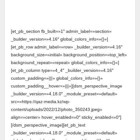
[et_pb_section fb_built=»1″ admin_label=»section»
_builder_version=»4.16″ global_colors_info=»{}»]
[et_pb_row admin_label=»row» _builder_version=»4.16″
background_size=»initial» background_position=»top_left»
background_repeat=»repeat» global_colors_info=»{}»]
[et_pb_column type=»4_4″ _builder_version=»4.16″
custom_padding=»|||» global_colors_info=»{}»
custom_padding__hover=»|||»][dsm_perspective_image
_builder_version=»4.18.0″ _module_preset=»default»
src=»https://qaz-media.kz/wp-
content/uploads/2022/12/photo_350243.jpeg»
align=»center» hover_enabled=»0″ sticky_enabled=»0″]
[/dsm_perspective_image][et_pb_text
_builder_version=»4.18.0″ _module_preset=»default»