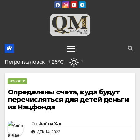
Перейти
к
содержимому
Петропавловск
+25°C
НОВОСТИ
Определены счета, куда будут
перечисляться для детей деньги
из Нацфонда
От
Алёна Хан
ДЕК 14, 2022