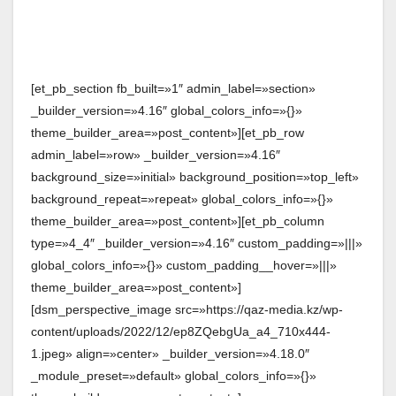
[et_pb_section fb_built=»1″ admin_label=»section»
_builder_version=»4.16″ global_colors_info=»{}»
theme_builder_area=»post_content»][et_pb_row
admin_label=»row» _builder_version=»4.16″
background_size=»initial» background_position=»top_left»
background_repeat=»repeat» global_colors_info=»{}»
theme_builder_area=»post_content»][et_pb_column
type=»4_4″ _builder_version=»4.16″ custom_padding=»|||»
global_colors_info=»{}» custom_padding__hover=»|||»
theme_builder_area=»post_content»]
[dsm_perspective_image src=»https://qaz-media.kz/wp-
content/uploads/2022/12/ep8ZQebgUa_a4_710x444-
1.jpeg» align=»center» _builder_version=»4.18.0″
_module_preset=»default» global_colors_info=»{}»