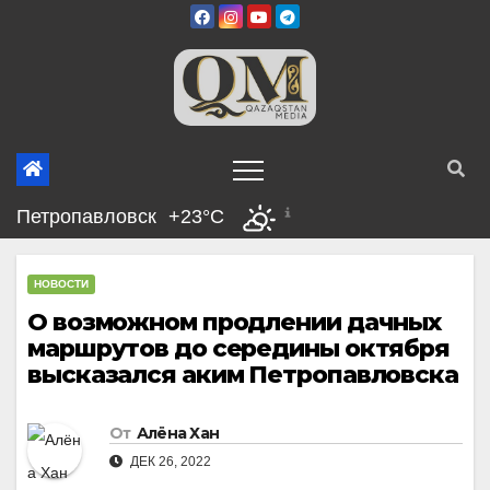
Перейти
к
содержимому
Петропавловск
+23°C
НОВОСТИ
О возможном продлении дачных
маршрутов до середины октября
высказался аким Петропавловска
От
Алёна Хан
ДЕК 26, 2022