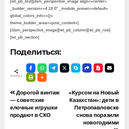
[/et_pb_text][dsm_perspective_image align=»center»
_builder_version=»4.18.0″ _module_preset=»default»
global_colors_info=»{}»
theme_builder_area=»post_content»]
[/dsm_perspective_image][/et_pb_column][/et_pb_row]
[/et_pb_section]
Поделиться:
SHARES
Навигация
Дорогой винтаж
«Курсом на Новый
— советские
Казахстан»: дети в
по
елочные игрушки
Петропавловске
продают в СКО
снова поразили
записям
новогодними