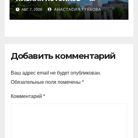
качество новостроек
АВГ 7, 2026
АНАСТАСИЯ ТУЯКОВА
раскритиковал аким СКО
Добавить комментарий
Ваш адрес email не будет опубликован.
Обязательные поля помечены
*
Комментарий
*