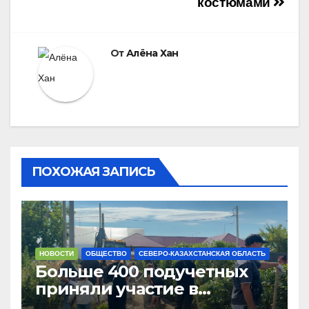
костюмами
От
Алёна Хан
ПОХОЖАЯ ЗАПИСЬ
НОВОСТИ
ОБЩЕСТВО
СЕВЕРО-КАЗАХСТАНСКАЯ ОБЛАСТЬ
Больше 400 подучетных
приняли участие в
экоакции в СКО