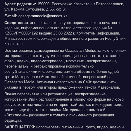
Адрес редакции:
150000, Республика Казахстан, г.Петропавловск,
ул. Карима Сутюшева, д 55. оф 3;
E-mail:
qazaqstanmedia@yandex.kz
;
Свидетельство
о постановке на учет периодического печатного
издания, информационного агентства и сетевого издания №
KZ68VPY00054192 выдано 23.08.2022 г. Комитетом информации,
Министерством информации и общественного развития Республики
Казахстан;
Все материалы, размещенные на Qazaqstan Media, за исключением
материалов взятых с других информационных агентств, а также
фото-, аудио-, видеоматериалов , могут быть воспроизведены,
перепечатаны и ретранслированы исключительно
республиканскими информагенствами в объеме не более одной
трети Материала с обязательной активной гиперссылкой на
Qazaqstan Media. Активная гиперссылка на Сайт должна быть
указана в первом или втором предложениях текста Материалов.
Любая перепечатка или ретрансляция, воспроизведение,
копирование и/или распространение в какой-либо форме на любых
ресурсах, в том числе и на интернет-сайтах, как в исходном виде,
так и в виде фрагментов любых Материалов с пометкой
«Эксклюзив» разрешается только с письменного разрешения
редакции.
ЗАПРЕЩАЕТСЯ:
использовать письменные, фото, видео, аудио и