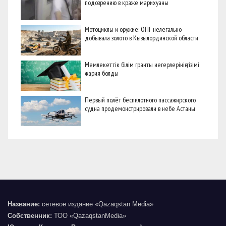
подозрению в краже марихуаны
Мотоциклы и оружие: ОПГ нелегально
добывала золото в Кызылординской области
Мемлекеттік білім гранты иегерлерінің тізімі
жария болды
Первый полёт беспилотного пассажирского
судна продемонстрировали в небе Астаны
Название:
сетевое издание «Qazaqstan Media»
Собственник:
ТОО «QazaqstanMedia»