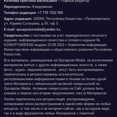
Юсичева Кристина Васильевна
– главный редактор
Периодичность:
Ежедневная;
Телефон редакции:
+7 778 7152 555
Адрес редакции:
150000, Республика Казахстан, г.Петропавловск,
ул. Карима Сутюшева, д 55. оф 3;
E-mail:
qazaqstanmedia@yandex.kz
;
Свидетельство
о постановке на учет периодического печатного
издания, информационного агентства и сетевого издания №
KZ68VPY00054192 выдано 23.08.2022 г. Комитетом информации,
Министерством информации и общественного развития Республики
Казахстан;
Все материалы, размещенные на Qazaqstan Media, за исключением
материалов взятых с других информационных агентств, а также
фото-, аудио-, видеоматериалов , могут быть воспроизведены,
перепечатаны и ретранслированы исключительно
республиканскими информагенствами в объеме не более одной
трети Материала с обязательной активной гиперссылкой на
Qazaqstan Media. Активная гиперссылка на Сайт должна быть
указана в первом или втором предложениях текста Материалов.
Любая перепечатка или ретрансляция, воспроизведение,
копирование и/или распространение в какой-либо форме на любых
ресурсах, в том числе и на интернет-сайтах, как в исходном виде,
так и в виде фрагментов любых Материалов с пометкой