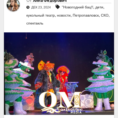
От
Анна Федорович
,
,
"Новогодний бац!!
дети
ДЕК 23, 2024
,
,
,
,
кукольный театр
новости
Петропавловск
СКО
спектакль