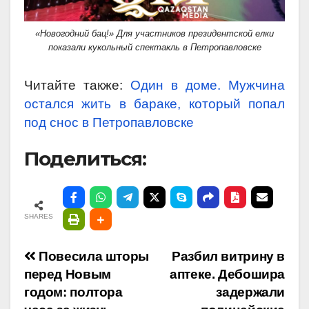
«Новогодний бац!» Для участников президентской елки
показали кукольный спектакль в Петропавловске
Читайте также:
Один в доме. Мужчина
остался жить в бараке, который попал
под снос в Петропавловске
Поделиться:
SHARES
Навигация
Повесила шторы
Разбил витрину в
перед Новым
аптеке. Дебошира
по
годом: полтора
задержали