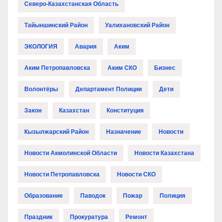
Северо-Казахстанская Область
Тайыншинский Район
Уалихановский Район
ЭКОЛОГИЯ
Авария
Аким
Аким Петропавловска
Аким СКО
Бизнес
Волонтёры
Департамент Полиции
Дети
Закон
Казахстан
Конституция
Кызылжарский Район
Назначение
Новости
Новости Акмолинской Области
Новости Казахстана
Новости Петропавловска
Новости СКО
Образование
Паводок
Пожар
Полиция
Праздник
Прокуратура
Ремонт