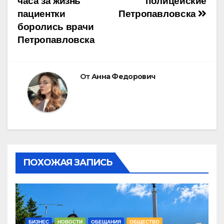
часа за жизнь
полицейские
записям
пациентки
Петропавловска
боролись врачи
Петропавловска
От
Анна Федорович
ПОХОЖАЯ ЗАПИСЬ
БИЗНЕС
НОВОСТИ
ОБЕЩАНИЯ
ОБЩЕСТВО