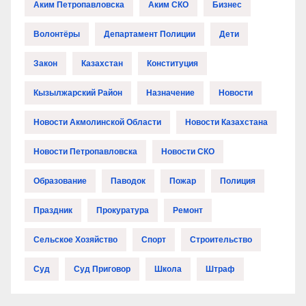
Аким Петропавловска
Аким СКО
Бизнес
Волонтёры
Департамент Полиции
Дети
Закон
Казахстан
Конституция
Кызылжарский Район
Назначение
Новости
Новости Акмолинской Области
Новости Казахстана
Новости Петропавловска
Новости СКО
Образование
Паводок
Пожар
Полиция
Праздник
Прокуратура
Ремонт
Сельское Хозяйство
Спорт
Строительство
Суд
Суд Приговор
Школа
Штраф