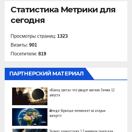
Статистика Метрики для
сегодня
Просмотры страниц:
1323
Визиты:
901
Посетители:
819
ПАРТНЕРСКИЙ МАТЕРИАЛ
«Конец света»: что увидят жители Земли 12
августа
Әлемде бірнеше мемлекет өз атауын
өзгертті
Үкімет азаматтарға 1,5 миллион теңгеден