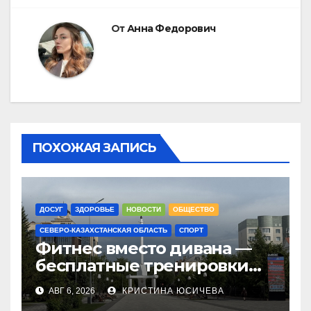
От
Анна Федорович
ПОХОЖАЯ ЗАПИСЬ
ДОСУГ
ЗДОРОВЬЕ
НОВОСТИ
ОБЩЕСТВО
СЕВЕРО-КАЗАХСТАНСКАЯ ОБЛАСТЬ
СПОРТ
Фитнес вместо дивана —
бесплатные тренировки
запускают в
АВГ 6, 2026
КРИСТИНА ЮСИЧЕВА
Петропавловске