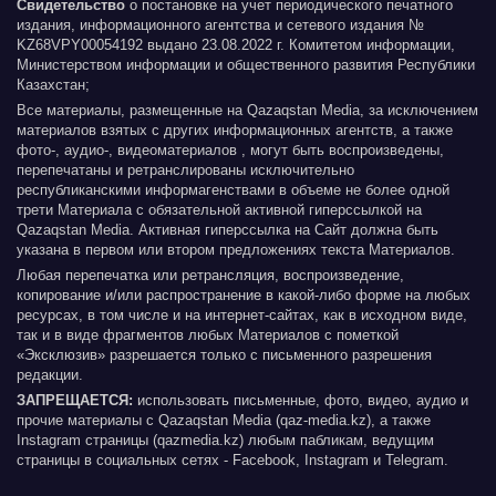
Свидетельство
о постановке на учет периодического печатного
издания, информационного агентства и сетевого издания №
KZ68VPY00054192 выдано 23.08.2022 г. Комитетом информации,
Министерством информации и общественного развития Республики
Казахстан;
Все материалы, размещенные на Qazaqstan Media, за исключением
материалов взятых с других информационных агентств, а также
фото-, аудио-, видеоматериалов , могут быть воспроизведены,
перепечатаны и ретранслированы исключительно
республиканскими информагенствами в объеме не более одной
трети Материала с обязательной активной гиперссылкой на
Qazaqstan Media. Активная гиперссылка на Сайт должна быть
указана в первом или втором предложениях текста Материалов.
Любая перепечатка или ретрансляция, воспроизведение,
копирование и/или распространение в какой-либо форме на любых
ресурсах, в том числе и на интернет-сайтах, как в исходном виде,
так и в виде фрагментов любых Материалов с пометкой
«Эксклюзив» разрешается только с письменного разрешения
редакции.
ЗАПРЕЩАЕТСЯ:
использовать письменные, фото, видео, аудио и
прочие материалы с Qazaqstan Media (qaz-media.kz), а также
Instagram страницы (qazmedia.kz) любым пабликам, ведущим
страницы в социальных сетях - Facebook, Instagram и Telegram.