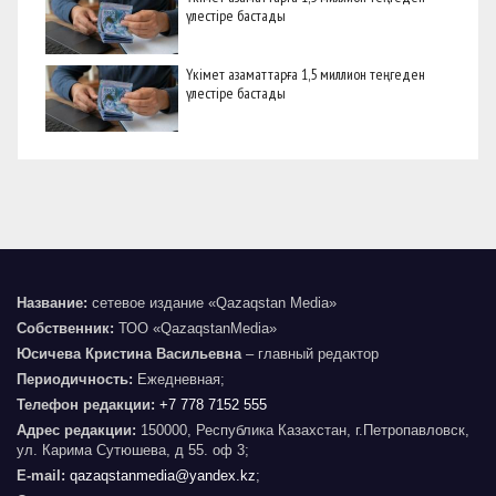
үлестіре бастады
Үкімет азаматтарға 1,5 миллион теңгеден
үлестіре бастады
Название:
сетевое издание «Qazaqstan Media»
Собственник:
ТОО «QazaqstanMedia»
Юсичева Кристина Васильевна
– главный редактор
Периодичность:
Ежедневная;
Телефон редакции:
+7 778 7152 555
Адрес редакции:
150000, Республика Казахстан, г.Петропавловск,
ул. Карима Сутюшева, д 55. оф 3;
E-mail:
qazaqstanmedia@yandex.kz
;