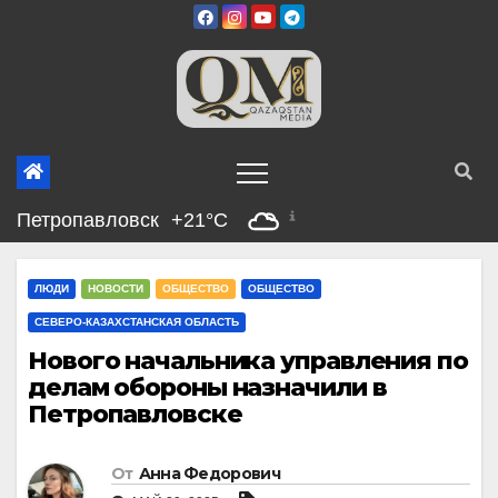
Перейти
к
содержимому
Петропавловск
+21°C
ЛЮДИ
НОВОСТИ
ОБЩЕСТВО
ОБЩЕСТВО
СЕВЕРО-КАЗАХСТАНСКАЯ ОБЛАСТЬ
Нового начальника управления по
делам обороны назначили в
Петропавловске
От
Анна Федорович