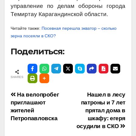
управление по делам обороны города
Темиртау Карагандинской области.
Читайте также:
Посевная перешла экватор – сколько
зерна посеяли в СКО?
Поделиться:
SHARES
Навигация
На велопробег
Нашел в лесу
приглашают
патроны и 7 лет
по
жителей
прятал дома в
Петропавловска
шкафу: егеря
записям
осудили в СКО