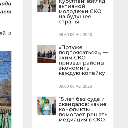
Курултай: взгляд
Люди
активной
молодежи СКО
гает
на будущее
страны
ей и
09:50
06 Авг 2026
«Потуже
подпоясаться», —
аким СКО
призвал районы
экономить
каждую копейку
09:00
06 Авг 2026
15 лет без суда и
скандалов: какие
конфликты
помогает решать
медиация в СКО