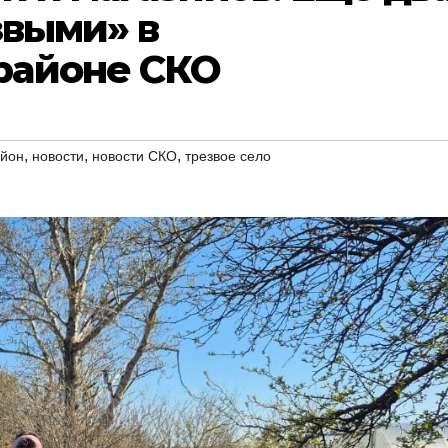
звыми» в
районе СКО
,
,
,
айон
новости
новости СКО
трезвое село