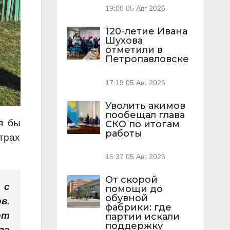
19:00
05 Авг 2026
120-летие Ивана
Шухова
отметили в
Петропавловске
17:19
05 Авг 2026
Уволить акимов
пообещал глава
я бы
СКО по итогам
работы
трах
16:37
05 Авг 2026
От скорой
 с
помощи до
обувной
в.
фабрики: где
от
партии искали
поддержку
га