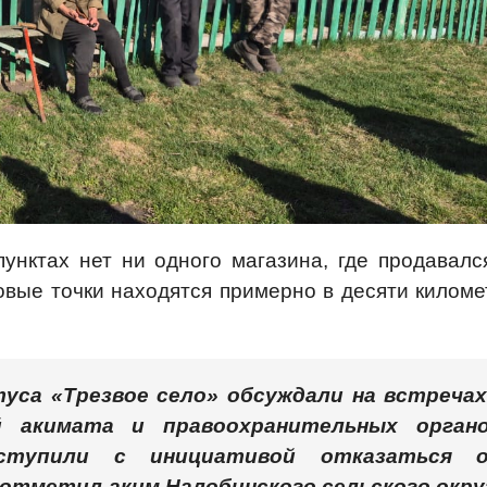
унктах нет ни одного магазина, где продавалс
говые точки находятся примерно в десяти киломе
уса «Трезвое село» обсуждали на встречах
 акимата и правоохранительных органо
ступили с инициативой отказаться 
 отметил аким Налобинского сельского окру