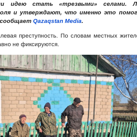
али идею стать «трезвыми» селами. 
голя и утверждают, что именно это помо
, сообщает
Qazaqstan Media
.
левая преступность. По словам местных жител
авно не фиксируются.