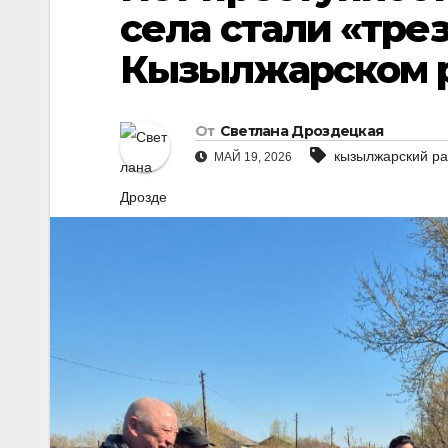
села стали «тре
Кызылжарском 
От
Светлана Дроздецкая
кызылжарский р
МАЙ 19, 2026