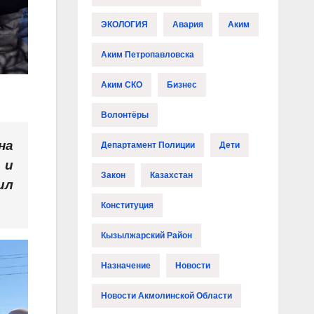
ЭКОЛОГИЯ
Авария
Аким
Аким Петропавловска
Аким СКО
Бизнес
Волонтёры
на
Департамент Полиции
Дети
 и
Закон
Казахстан
ил
Конституция
Кызылжарский Район
Назначение
Новости
Новости Акмолинской Области