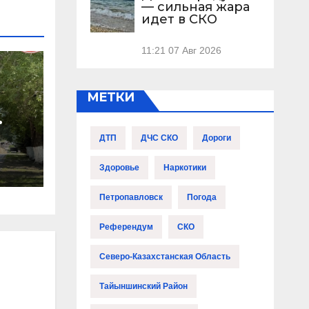
— сильная жара
идет в СКО
11:21
07 Авг 2026
МЕТКИ
ДТП
ДЧС СКО
Дороги
Здоровье
Наркотики
Петропавловск
Погода
Референдум
СКО
Северо-Казахстанская Область
Тайыншинский Район