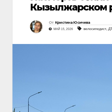
Кызылжарском 
От
Кристина Юсичева
,
велосипедист
Д
МАЙ 15, 2026