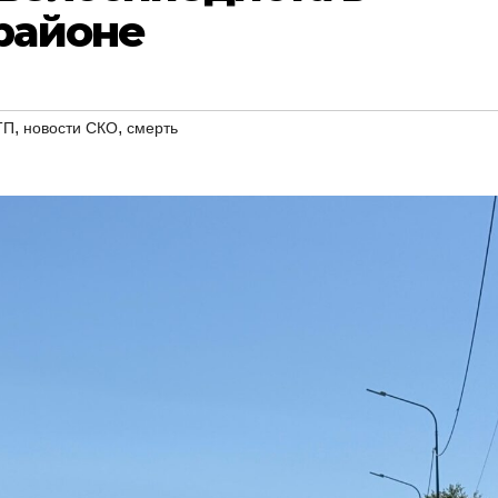
районе
,
,
ТП
новости СКО
смерть