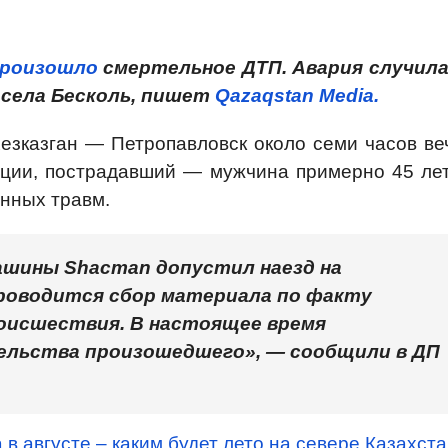
роизошло
смертельное ДТП. Авария случила
 села Бесколь, пишет
Qazaqstan Media.
езказган — Петропавловск около семи часов ве
ции, пострадавший — мужчина примерно 45 лет
енных травм.
шины Shacman допустил наезд на
роводится сбор материала по факту
оисшествия. В настоящее время
льства произошедшего», — сообщили в ДП
 в августе – каким будет лето на севере Казахст