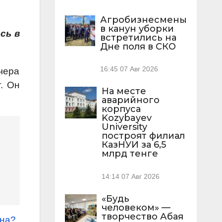
Агробизнесмены
в канун уборки
сь в
встретились на
Дне поля в СКО
16:45
07 Авг 2026
чера
. Он
На месте
аварийного
корпуса
Kozybayev
University
построят филиал
КазНУИ за 6,5
млрд тенге
14:14
07 Авг 2026
«Будь
человеком» —
творчество Абая
ана?