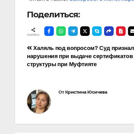
Поделиться:
SHARES
Навигация
Халяль под вопросом? Суд признал
нарушения при выдаче сертификатов
по
структуры при Муфтияте
записям
От
Кристина Юсичева