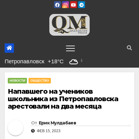
Перейти
к
содержимому
Петропавловск
+18°C
НОВОСТИ
ОБЩЕСТВО
Напавшего на учеников
школьника из Петропавловска
арестовали на два месяца
От
Ерик Мулдабаев
ФЕВ 15, 2023