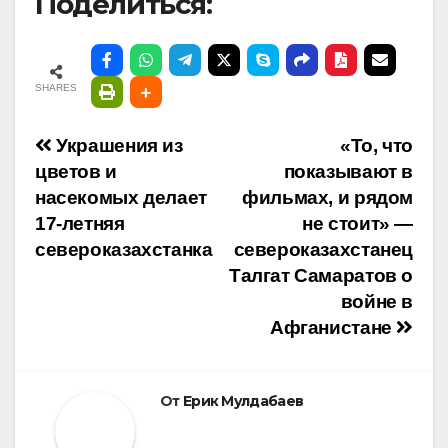
Поделиться:
SHARES
Навигация
Украшения из
«То, что
цветов и
показывают в
по
насекомых делает
фильмах, и рядом
17-летняя
не стоит» —
записям
североказахстанка
североказахстанец
Талгат Самаратов о
войне в
Афганистане
От
Ерик Мулдабаев