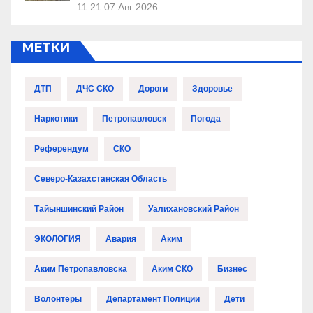
11:21
07 Авг 2026
МЕТКИ
ДТП
ДЧС СКО
Дороги
Здоровье
Наркотики
Петропавловск
Погода
Референдум
СКО
Северо-Казахстанская Область
Тайыншинский Район
Уалихановский Район
ЭКОЛОГИЯ
Авария
Аким
Аким Петропавловска
Аким СКО
Бизнес
Волонтёры
Департамент Полиции
Дети