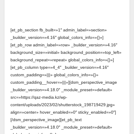
[et_pb_section fb_built=»1″ admin_label=»section»
_builder_version=»4.16″ global_colors_info=»{}»]
[et_pb_row admin_label=»row» _builder_version=»4.16″
background_size=»initial» background_position=»top_left»
background_repeat=»repeat» global_colors_info=»{}»]
[et_pb_column type=»4_4″ _builder_version=»4.16″
custom_padding=»|||» global_colors_info=»{}»
custom_padding__hover=»|||»][dsm_perspective_image
_builder_version=»4.18.0″ _module_preset=»default»
src=»https://qaz-media.kz/wp-
content/uploads/2023/02/shutterstock_198719429.jpg»
align=»center» hover_enabled=»0″ sticky_enabled=»0″]
[/dsm_perspective_image][et_pb_text
_builder_version=»4.18.0″ _module_preset=»default»