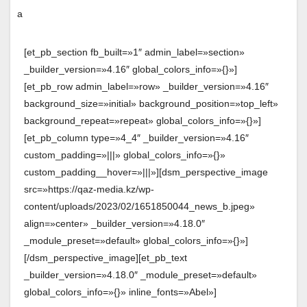
[et_pb_section fb_built=»1″ admin_label=»section»
_builder_version=»4.16″ global_colors_info=»{}»]
[et_pb_row admin_label=»row» _builder_version=»4.16″
background_size=»initial» background_position=»top_left»
background_repeat=»repeat» global_colors_info=»{}»]
[et_pb_column type=»4_4″ _builder_version=»4.16″
custom_padding=»|||» global_colors_info=»{}»
custom_padding__hover=»|||»][dsm_perspective_image
src=»https://qaz-media.kz/wp-
content/uploads/2023/02/1651850044_news_b.jpeg»
align=»center» _builder_version=»4.18.0″
_module_preset=»default» global_colors_info=»{}»]
[/dsm_perspective_image][et_pb_text
_builder_version=»4.18.0″ _module_preset=»default»
global_colors_info=»{}» inline_fonts=»Abel»]