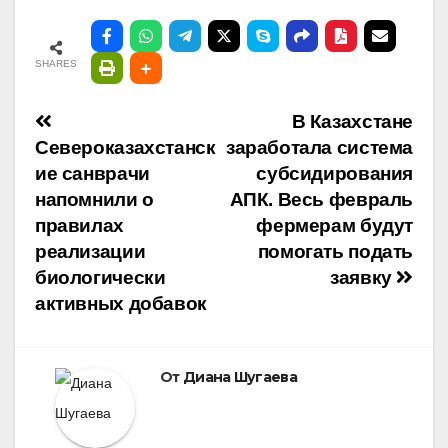
SHARES
Навигация
В Казахстане
Североказахстанск
заработала система
по
ие санврачи
субсидирования
напомнили о
АПК. Весь февраль
записям
правилах
фермерам будут
реализации
помогать подать
биологически
заявку
активных добавок
От
Диана Шугаева