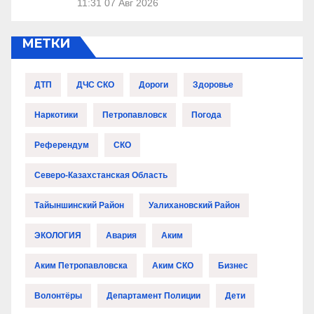
11:31
07 Авг 2026
МЕТКИ
ДТП
ДЧС СКО
Дороги
Здоровье
Наркотики
Петропавловск
Погода
Референдум
СКО
Северо-Казахстанская Область
Тайыншинский Район
Уалихановский Район
ЭКОЛОГИЯ
Авария
Аким
Аким Петропавловска
Аким СКО
Бизнес
Волонтёры
Департамент Полиции
Дети