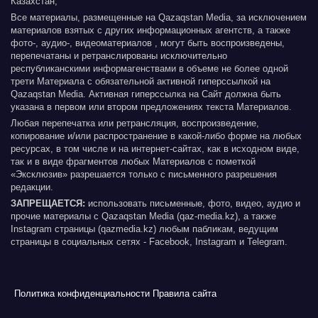
Казахстан;
Все материалы, размещенные на Qazaqstan Media, за исключением
материалов взятых с других информационных агентств, а также
фото-, аудио-, видеоматериалов , могут быть воспроизведены,
перепечатаны и ретранслированы исключительно
республиканскими информагенствами в объеме не более одной
трети Материала с обязательной активной гиперссылкой на
Qazaqstan Media. Активная гиперссылка на Сайт должна быть
указана в первом или втором предложениях текста Материалов.
Любая перепечатка или ретрансляция, воспроизведение,
копирование и/или распространение в какой-либо форме на любых
ресурсах, в том числе и на интернет-сайтах, как в исходном виде,
так и в виде фрагментов любых Материалов с пометкой
«Эксклюзив» разрешается только с письменного разрешения
редакции.
ЗАПРЕЩАЕТСЯ:
использовать письменные, фото, видео, аудио и
прочие материалы с Qazaqstan Media (qaz-media.kz), а также
Instagram страницы (qazmedia.kz) любым пабликам, ведущим
страницы в социальных сетях - Facebook, Instagram и Telegram.
Политика конфиденциальности
Правила сайта