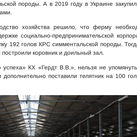
ьской породы. А в 2019 году в Украине закупил
рами.
водство хозяйства решило, что ферму необхо
ддержке социально-предпринимательской корпор
упку 192 голов КРС симментальской породы. Тог
 построили коровник и доильный зал.
успеха» КХ «Гердт В.В.», нельзя не упомянуть
и дополнительно поставили телятник на 100 гол