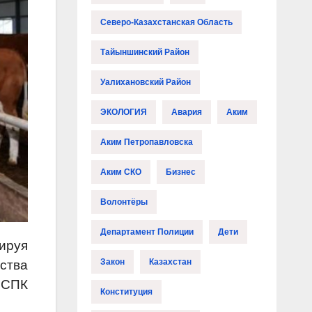
Северо-Казахстанская Область
Тайыншинский Район
Уалихановский Район
ЭКОЛОГИЯ
Авария
Аким
Аким Петропавловска
Аким СКО
Бизнес
Волонтёры
Департамент Полиции
Дети
ируя
Закон
Казахстан
ства
 СПК
Конституция