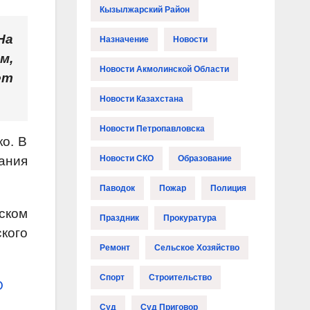
Кызылжарский Район
На
Назначение
Новости
м,
Новости Акмолинской Области
ет
Новости Казахстана
Новости Петропавловска
ко. В
ания
Новости СКО
Образование
Паводок
Пожар
Полиция
ском
Праздник
Прокуратура
кого
Ремонт
Сельское Хозяйство
Спорт
Строительство
О
Суд
Суд Приговор