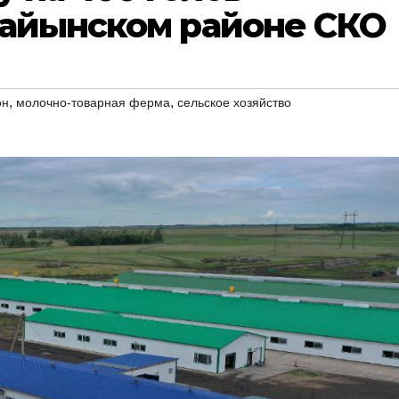
кайынском районе СКО
,
,
он
молочно-товарная ферма
сельское хозяйство