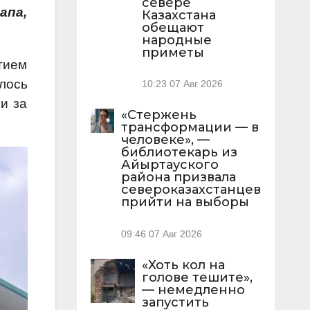
севере
апа,
Казахстана
обещают
народные
приметы
ятием
лось
10:23
07 Авг 2026
 и за
«Стержень
трансформации — в
человеке», —
библиотекарь из
Айыртауского
района призвала
североказахстанцев
прийти на выборы
09:46
07 Авг 2026
«Хоть кол на
голове тешите»,
— немедленно
запустить