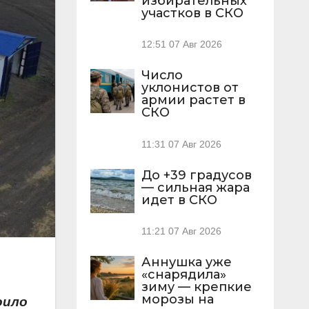
избирательных
участков в СКО
12:51
07 Авг 2026
Число
уклонистов от
армии растет в
СКО
11:31
07 Авг 2026
До +39 градусов
— сильная жара
идет в СКО
11:21
07 Авг 2026
Аннушка уже
«снарядила»
зиму — крепкие
морозы на
оило