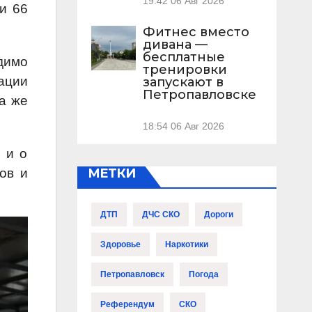
19:42
06 Авг 2026
и 66
Фитнес вместо
дивана —
бесплатные
димо
тренировки
ации
запускают в
Петропавловске
да же
18:54
06 Авг 2026
 и о
ов и
МЕТКИ
ДТП
ДЧС СКО
Дороги
Здоровье
Наркотики
Петропавловск
Погода
Референдум
СКО