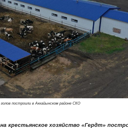
 голов построили в Аккайынском районе СКО
она крестьянское хозяйство «Гердт» постр