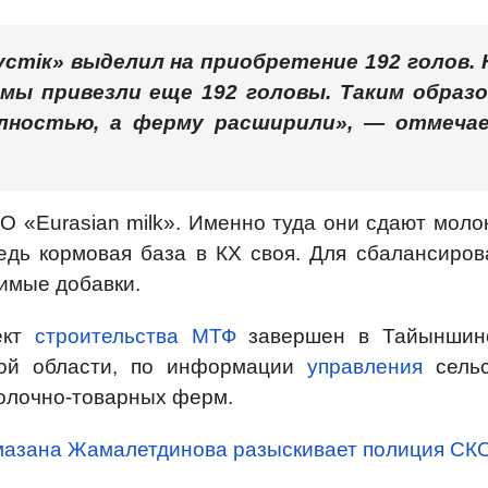
тік» выделил на приобретение 192 голов. 
ы привезли еще 192 головы. Таким образо
олностью, а ферму расширили», — отмеча
О «Eurasian milk». Именно туда они сдают моло
едь кормовая база в КХ своя. Для сбалансиров
имые добавки.
ект
строительства МТФ
завершен в Тайыншин
кой области, по информации
управления
сельс
молочно-товарных ферм.
мазана Жамалетдинова разыскивает полиция СК