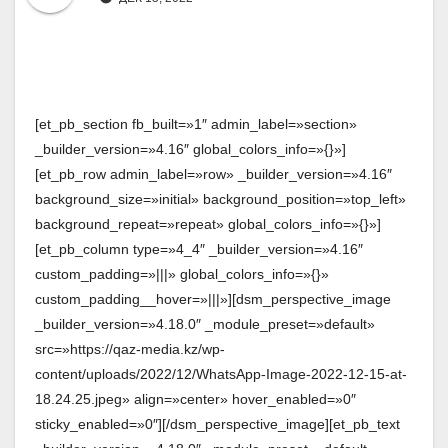
[et_pb_section fb_built=»1″ admin_label=»section»
_builder_version=»4.16″ global_colors_info=»{}»]
[et_pb_row admin_label=»row» _builder_version=»4.16″
background_size=»initial» background_position=»top_left»
background_repeat=»repeat» global_colors_info=»{}»]
[et_pb_column type=»4_4″ _builder_version=»4.16″
custom_padding=»|||» global_colors_info=»{}»
custom_padding__hover=»|||»][dsm_perspective_image
_builder_version=»4.18.0″ _module_preset=»default»
src=»https://qaz-media.kz/wp-
content/uploads/2022/12/WhatsApp-Image-2022-12-15-at-
18.24.25.jpeg» align=»center» hover_enabled=»0″
sticky_enabled=»0″][/dsm_perspective_image][et_pb_text