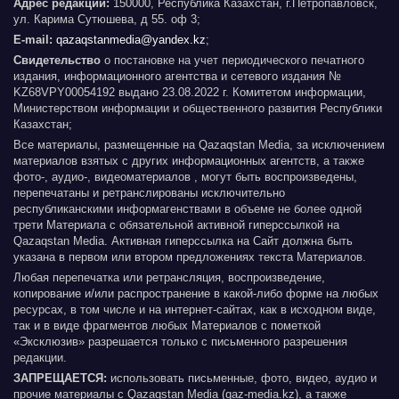
Адрес редакции:
150000, Республика Казахстан, г.Петропавловск,
ул. Карима Сутюшева, д 55. оф 3;
E-mail:
qazaqstanmedia@yandex.kz
;
Свидетельство
о постановке на учет периодического печатного
издания, информационного агентства и сетевого издания №
KZ68VPY00054192 выдано 23.08.2022 г. Комитетом информации,
Министерством информации и общественного развития Республики
Казахстан;
Все материалы, размещенные на Qazaqstan Media, за исключением
материалов взятых с других информационных агентств, а также
фото-, аудио-, видеоматериалов , могут быть воспроизведены,
перепечатаны и ретранслированы исключительно
республиканскими информагенствами в объеме не более одной
трети Материала с обязательной активной гиперссылкой на
Qazaqstan Media. Активная гиперссылка на Сайт должна быть
указана в первом или втором предложениях текста Материалов.
Любая перепечатка или ретрансляция, воспроизведение,
копирование и/или распространение в какой-либо форме на любых
ресурсах, в том числе и на интернет-сайтах, как в исходном виде,
так и в виде фрагментов любых Материалов с пометкой
«Эксклюзив» разрешается только с письменного разрешения
редакции.
ЗАПРЕЩАЕТСЯ:
использовать письменные, фото, видео, аудио и
прочие материалы с Qazaqstan Media (qaz-media.kz), а также