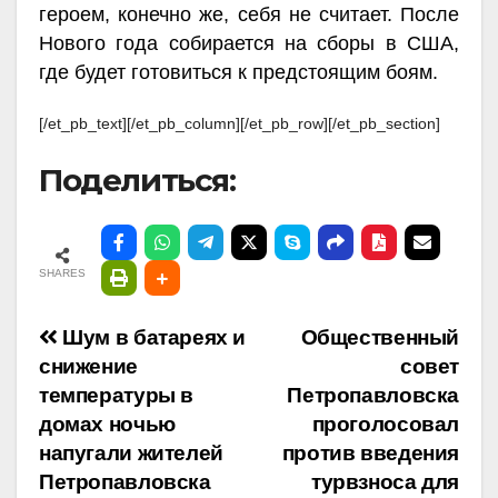
героем, конечно же, себя не считает. После
Нового года собирается на сборы в США,
где будет готовиться к предстоящим боям.
[/et_pb_text][/et_pb_column][/et_pb_row][/et_pb_section]
Поделиться:
SHARES
Навигация
Шум в батареях и
Общественный
снижение
совет
по
температуры в
Петропавловска
домах ночью
проголосовал
записям
напугали жителей
против введения
Петропавловска
турвзноса для