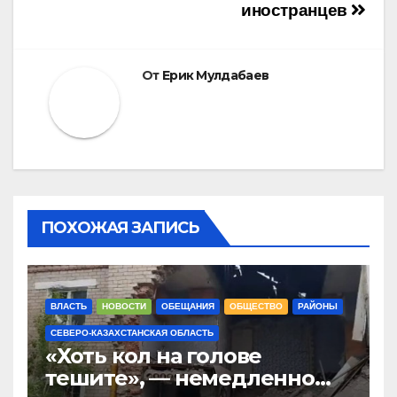
иностранцев
От
Ерик Мулдабаев
ПОХОЖАЯ ЗАПИСЬ
ВЛАСТЬ
НОВОСТИ
ОБЕЩАНИЯ
ОБЩЕСТВО
РАЙОНЫ
СЕВЕРО-КАЗАХСТАНСКАЯ ОБЛАСТЬ
«Хоть кол на голове
тешите», — немедленно