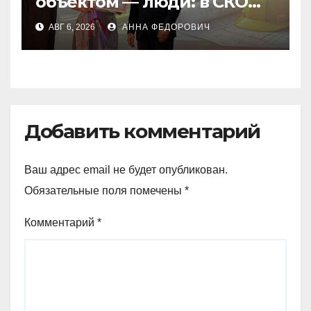
объектом — люди: в СКО
чествовали строителей
АВГ 6, 2026
АННА ФЕДОРОВИЧ
Добавить комментарий
Ваш адрес email не будет опубликован.
Обязательные поля помечены
*
Комментарий
*