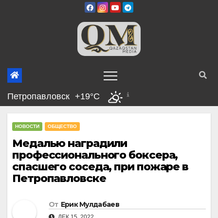
Перейти
к
содержимому
Петропавловск
+19°C
НОВОСТИ
ОБЩЕСТВО
Медалью наградили
профессионального боксера,
спасшего соседа, при пожаре в
Петропавловске
От
Ерик Мулдабаев
ДЕК 15, 2022