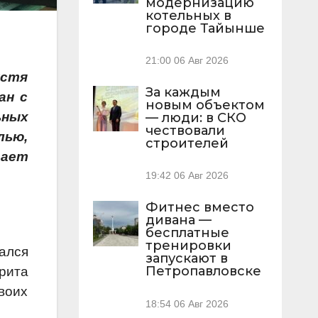
модернизацию
котельных в
городе Тайынше
21:00
06 Авг 2026
устя
За каждым
ан с
новым объектом
ьных
— люди: в СКО
чествовали
лью,
строителей
щает
19:42
06 Авг 2026
Фитнес вместо
дивана —
бесплатные
тренировки
ался
запускают в
Петропавловске
рита
воих
18:54
06 Авг 2026