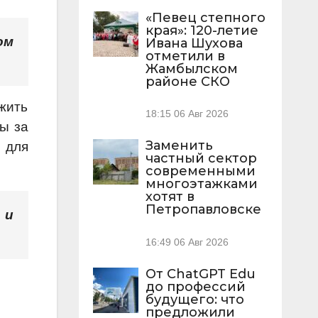
«Певец степного
края»: 120-летие
ом
Ивана Шухова
отметили в
Жамбылском
районе СКО
жить
18:15
06 Авг 2026
ты за
Заменить
 для
частный сектор
современными
многоэтажками
хотят в
Петропавловске
 и
16:49
06 Авг 2026
От ChatGPT Edu
до профессий
будущего: что
предложили