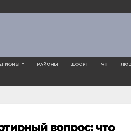
ЕГИОНЫ
РАЙОНЫ
ДОСУГ
ЧП
ЛЮ
ртирный вопрос: что