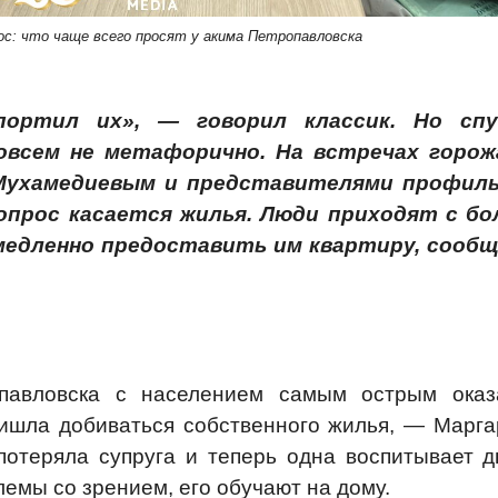
с: что чаще всего просят у акима Петропавловска
портил их», — говорил классик. Но сп
овсем не метафорично. На встречах горож
Мухамедиевым и представителями профил
прос касается жилья. Люди приходят с бо
емедленно предоставить им квартиру, сооб
павловска с населением самым острым оказ
ришла добиваться собственного жилья, — Марга
потеряла супруга и теперь одна воспитывает д
лемы со зрением, его обучают на дому.