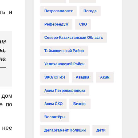
ть и
Петропавловск
Погода
Референдум
СКО
Северо-Казахстанская Область
ам
ы,
Тайыншинский Район
на
Уалихановский Район
 —
ЭКОЛОГИЯ
Авария
Аким
Аким Петропавловска
 дом
е по
Аким СКО
Бизнес
Волонтёры
 нее
Департамент Полиции
Дети