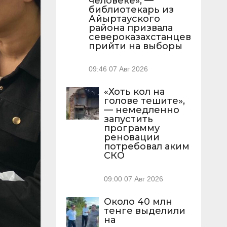
человеке», —
библиотекарь из
Айыртауского
района призвала
североказахстанцев
прийти на выборы
09:46
07 Авг 2026
«Хоть кол на
голове тешите»,
— немедленно
запустить
программу
реновации
потребовал аким
СКО
09:00
07 Авг 2026
Около 40 млн
тенге выделили
на