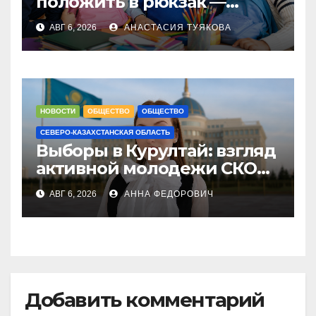
положить в рюкзак —
акция «Дорога в школу»
АВГ 6, 2026
АНАСТАСИЯ ТУЯКОВА
проходит в
Петропавловске
НОВОСТИ
ОБЩЕСТВО
ОБЩЕСТВО
СЕВЕРО-КАЗАХСТАНСКАЯ ОБЛАСТЬ
Выборы в Курултай: взгляд
активной молодежи СКО
на будущее страны
АВГ 6, 2026
АННА ФЕДОРОВИЧ
Добавить комментарий