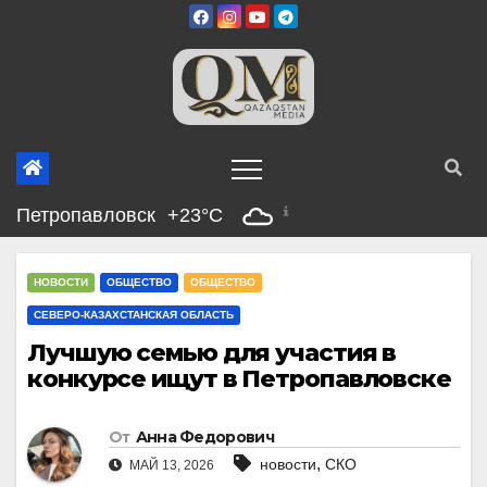
Перейти
к
содержимому
Петропавловск
+23°C
НОВОСТИ
ОБЩЕСТВО
ОБЩЕСТВО
СЕВЕРО-КАЗАХСТАНСКАЯ ОБЛАСТЬ
Лучшую семью для участия в
конкурсе ищут в Петропавловске
От
Анна Федорович
,
новости
СКО
МАЙ 13, 2026