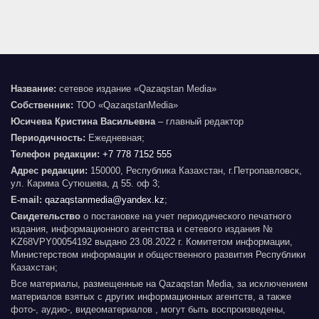
Название:
сетевое издание «Qazaqstan Media»
Собственник:
ТОО «QazaqstanMedia»
Юсичева Кристина Васильевна
– главный редактор
Периодичность:
Ежедневная;
Телефон редакции:
+7 778 7152 555
Адрес редакции:
150000, Республика Казахстан, г.Петропавловск,
ул. Карима Сутюшева, д 55. оф 3;
E-mail:
qazaqstanmedia@yandex.kz
;
Свидетельство
о постановке на учет периодического печатного
издания, информационного агентства и сетевого издания №
KZ68VPY00054192 выдано 23.08.2022 г. Комитетом информации,
Министерством информации и общественного развития Республики
Казахстан;
Все материалы, размещенные на Qazaqstan Media, за исключением
материалов взятых с других информационных агентств, а также
фото-, аудио-, видеоматериалов , могут быть воспроизведены,