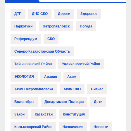
ДТП
ДЧС СКО
Дороги
Здоровье
Наркотики
Петропавловск
Погода
Референдум
СКО
Северо-Казахстанская Область
Тайыншинский Район
Уалихановский Район
ЭКОЛОГИЯ
Авария
Аким
Аким Петропавловска
Аким СКО
Бизнес
Волонтёры
Департамент Полиции
Дети
Закон
Казахстан
Конституция
Кызылжарский Район
Назначение
Новости