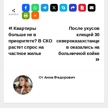
SHARES
Навигация
Квартиры
После укусов
больше не в
клещей 30
по
приоритете? В СКО
североказахстанце
растет спрос на
в оказались на
записям
частное жилье
больничной койке
От
Анна Федорович