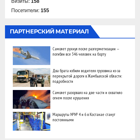
Визиты:
158
Посетители:
155
ПАРТНЕРСКИЙ МАТЕРИАЛ
Самолет рухнул после разгерметизации —
погибли все 346 человек на борту
Два брата избили водителя грузовика из-за
перекрытой дороги в Жамбылской области:
подробности
Самолет разорвало на две части и охватило
огнем после крушения
Маршруты №№ 4 и 6 в Костанае станут
постоянными