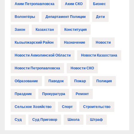
Аким Петропавловска
Аким СКО
Бизнес
Волонтёры
Департамент Полиции
Дети
Закон
Казахстан
Конституция
Кызылжарский Район
Назначение
Новости
Новости Акмолинской Области
Новости Казахстана
Новости Петропавловска
Новости СКО
Образование
Паводок
Пожар
Полиция
Праздник
Прокуратура
Ремонт
Сельское Хозяйство
Спорт
Строительство
Суд
Суд Приговор
Школа
Штраф