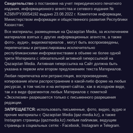
Свидетельство
о постановке на учет периодического печатного
издания, информационного агентства и сетевого издания №
KZ68VPY00054192 выдано 23.08.2022 г. Комитетом информации,
Министерством информации и общественного развития Республики
Казахстан;
Все материалы, размещенные на Qazaqstan Media, за исключением
материалов взятых с других информационных агентств, а также
фото-, аудио-, видеоматериалов , могут быть воспроизведены,
перепечатаны и ретранслированы исключительно
республиканскими информагенствами в объеме не более одной
трети Материала с обязательной активной гиперссылкой на
Qazaqstan Media. Активная гиперссылка на Сайт должна быть
указана в первом или втором предложениях текста Материалов.
Любая перепечатка или ретрансляция, воспроизведение,
копирование и/или распространение в какой-либо форме на любых
ресурсах, в том числе и на интернет-сайтах, как в исходном виде,
так и в виде фрагментов любых Материалов с пометкой
«Эксклюзив» разрешается только с письменного разрешения
редакции.
ЗАПРЕЩАЕТСЯ:
использовать письменные, фото, видео, аудио и
прочие материалы с Qazaqstan Media (qaz-media.kz), а также
Instagram страницы (qazmedia.kz) любым пабликам, ведущим
страницы в социальных сетях - Facebook, Instagram и Telegram.