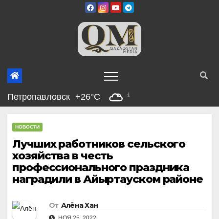
Перейти
к
содержимому
Петропавловск
+26°C
НОВОСТИ
Лучших работников сельского
хозяйства в честь
профессионального праздника
наградили в Айыртауском районе
От
Алёна Хан
НОЯ 25, 2022