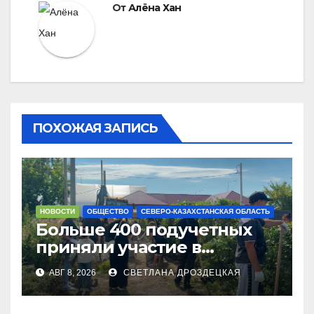
От
Алёна Хан
ПОХОЖАЯ ЗАПИСЬ
НОВОСТИ
ОБЩЕСТВО
СЕВЕРО-КАЗАХСТАНСКАЯ ОБЛАСТЬ
Больше 400 подучетных
приняли участие в
экоакции в СКО
АВГ 8, 2026
СВЕТЛАНА ДРОЗДЕЦКАЯ