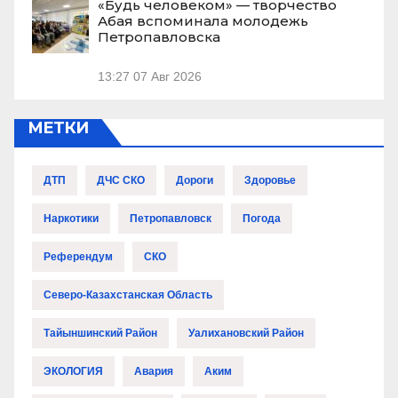
«Будь человеком» — творчество
Абая вспоминала молодежь
Петропавловска
13:27
07 Авг 2026
МЕТКИ
ДТП
ДЧС СКО
Дороги
Здоровье
Наркотики
Петропавловск
Погода
Референдум
СКО
Северо-Казахстанская Область
Тайыншинский Район
Уалихановский Район
ЭКОЛОГИЯ
Авария
Аким