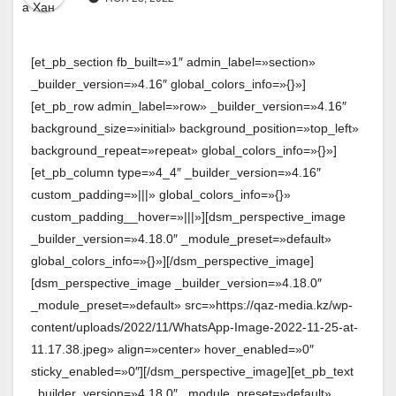
[et_pb_section fb_built=»1″ admin_label=»section»
_builder_version=»4.16″ global_colors_info=»{}»]
[et_pb_row admin_label=»row» _builder_version=»4.16″
background_size=»initial» background_position=»top_left»
background_repeat=»repeat» global_colors_info=»{}»]
[et_pb_column type=»4_4″ _builder_version=»4.16″
custom_padding=»|||» global_colors_info=»{}»
custom_padding__hover=»|||»][dsm_perspective_image
_builder_version=»4.18.0″ _module_preset=»default»
global_colors_info=»{}»][/dsm_perspective_image]
[dsm_perspective_image _builder_version=»4.18.0″
_module_preset=»default» src=»https://qaz-media.kz/wp-
content/uploads/2022/11/WhatsApp-Image-2022-11-25-at-
11.17.38.jpeg» align=»center» hover_enabled=»0″
sticky_enabled=»0″][/dsm_perspective_image][et_pb_text
_builder_version=»4.18.0″ _module_preset=»default»