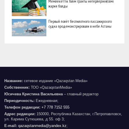
Мемлекеттік білім гранты иегерлерінің тізімі
жария болды
Первый полёт беспилотного пассажирского
судна продемонстрировали в небе Астаны
Название:
сетевое издание «Qazaqstan Media»
Собственник:
ТОО «QazaqstanMedia»
Юсичева Кристина Васильевна
– главный редактор
Периодичность:
Ежедневная;
Телефон редакции:
+7 778 7152 555
Адрес редакции:
150000, Республика Казахстан, г.Петропавловск,
ул. Карима Сутюшева, д 55. оф 3;
E-mail:
qazaqstanmedia@yandex.kz
;