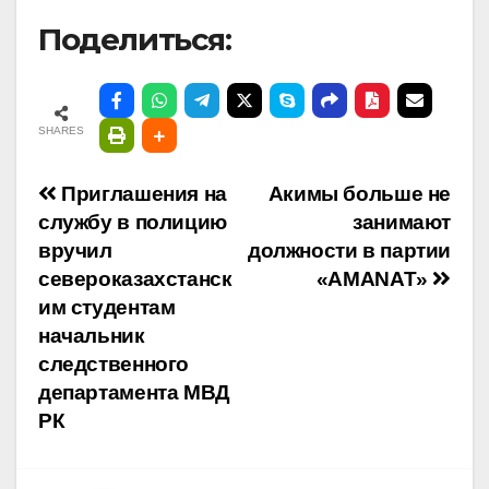
Поделиться:
SHARES
Навигация
Приглашения на
Акимы больше не
службу в полицию
занимают
по
вручил
должности в партии
североказахстанск
«AMANAT»
записям
им студентам
начальник
следственного
департамента МВД
РК