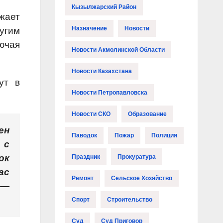
Кызылжарский Район
жает
Назначение
Новости
угим
ючая
Новости Акмолинской Области
Новости Казахстана
ут в
Новости Петропавловска
Новости СКО
Образование
ен
Паводок
Пожар
Полиция
 с
ок
Праздник
Прокуратура
ас
Ремонт
Сельское Хозяйство
 —
Спорт
Строительство
Суд
Суд Приговор