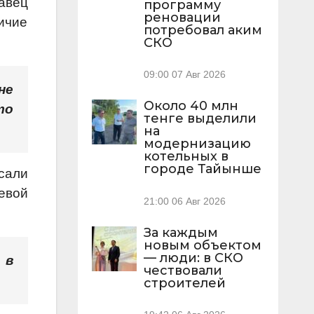
авец
программу
реновации
ичие
потребовал аким
СКО
09:00
07 Авг 2026
не
Около 40 млн
то
тенге выделили
на
модернизацию
котельных в
городе Тайынше
исали
евой
21:00
06 Авг 2026
За каждым
новым объектом
— люди: в СКО
 в
чествовали
строителей