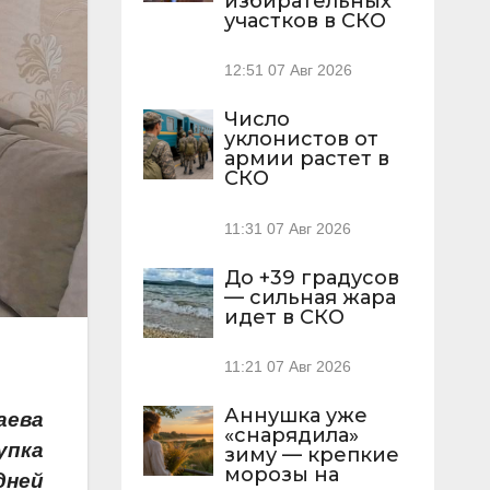
избирательных
участков в СКО
12:51
07 Авг 2026
Число
уклонистов от
армии растет в
СКО
11:31
07 Авг 2026
До +39 градусов
— сильная жара
идет в СКО
11:21
07 Авг 2026
Аннушка уже
аева
«снарядила»
упка
зиму — крепкие
морозы на
дней