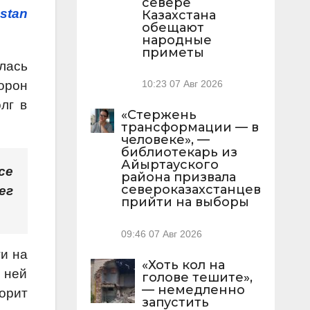
севере
stan
Казахстана
обещают
народные
приметы
лась
торон
10:23
07 Авг 2026
лг в
«Стержень
трансформации — в
человеке», —
библиотекарь из
Айыртауского
се
района призвала
североказахстанцев
ег
прийти на выборы
09:46
07 Авг 2026
и на
«Хоть кол на
 ней
голове тешите»,
— немедленно
орит
запустить