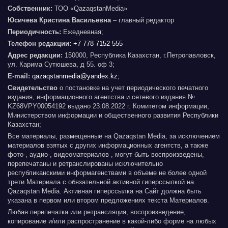
Собственник:
ТОО «QazaqstanMedia»
Юсичева Кристина Васильевна
– главный редактор
Периодичность:
Ежедневная;
Телефон редакции:
+7 778 7152 555
Адрес редакции:
150000, Республика Казахстан, г.Петропавловск,
ул. Карима Сутюшева, д 55. оф 3;
E-mail:
qazaqstanmedia@yandex.kz
;
Свидетельство
о постановке на учет периодического печатного
издания, информационного агентства и сетевого издания №
KZ68VPY00054192 выдано 23.08.2022 г. Комитетом информации,
Министерством информации и общественного развития Республики
Казахстан;
Все материалы, размещенные на Qazaqstan Media, за исключением
материалов взятых с других информационных агентств, а также
фото-, аудио-, видеоматериалов , могут быть воспроизведены,
перепечатаны и ретранслированы исключительно
республиканскими информагенствами в объеме не более одной
трети Материала с обязательной активной гиперссылкой на
Qazaqstan Media. Активная гиперссылка на Сайт должна быть
указана в первом или втором предложениях текста Материалов.
Любая перепечатка или ретрансляция, воспроизведение,
копирование и/или распространение в какой-либо форме на любых