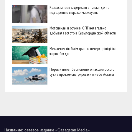
Казахстанцев задержали в Таиланде по
подозрению в краже марихуаны
Мотоциклы и оружие: ОПГ нелегально
добывала золото в Кызылординской области
Мемлекеттік білім гранты иегерлерінің тізімі
жария болды
Первый полёт беспилотного пассажирского
судна продемонстрировали в небе Астаны
Название:
сетевое издание «Qazaqstan Media»