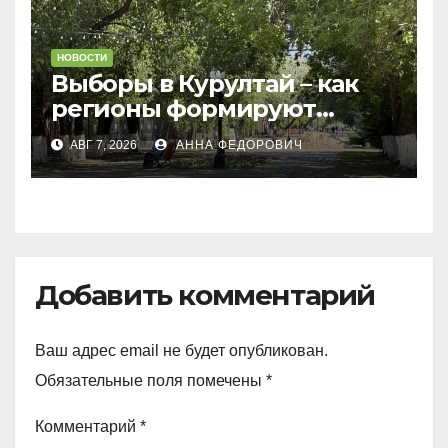
НОВОСТИ
Выборы в Курултай – как
регионы формируют
политическую повестку
АВГ 7, 2026
АННА ФЕДОРОВИЧ
Добавить комментарий
Ваш адрес email не будет опубликован.
Обязательные поля помечены
*
Комментарий
*