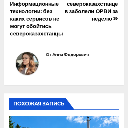
Информационные
североказахстанце
по
технологии: без
в заболели ОРВИ за
каких сервисов не
неделю
записям
могут обойтись
североказахстанцы
От
Анна Федорович
ПОХОЖАЯ ЗАПИСЬ