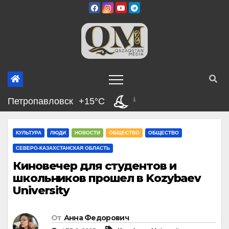
Перейти
к
содержимому
Петропавловск
+15°C
КУЛЬТУРА
ЛЮДИ
НОВОСТИ
ОБЩЕСТВО
ОБЩЕСТВО
СЕВЕРО-КАЗАХСТАНСКАЯ ОБЛАСТЬ
Киновечер для студентов и
школьников прошел в Kozybaev
University
От
Анна Федорович