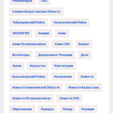
Референдум
СКО
Северо-Казахстанская Область
Тайыншинский Район
Уалихановский Район
ЭКОЛОГИЯ
Авария
Аким
Аким Петропавловска
Аким СКО
Бизнес
Волонтёры
Департамент Полиции
Дети
Закон
Казахстан
Конституция
Кызылжарский Район
Назначение
Новости
Новости Акмолинской Области
Новости Казахстана
Новости Петропавловска
Новости СКО
Образование
Паводок
Пожар
Полиция