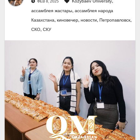
,
Kozybaev University
ФЕВ 8, 2025
,
ассамблея жастары
ассамблея народа
,
,
,
,
Казахстана
киновечер
новости
Петропавловск
,
СКО
СКУ