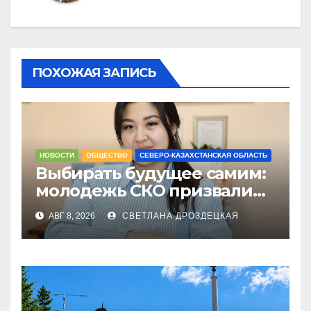
ПОХОЖАЯ ЗАПИСЬ
НОВОСТИ
ОБЩЕСТВО
СЕВЕРО-КАЗАХСТАНСКАЯ ОБЛАСТЬ
Выбирать будущее самим:
молодежь СКО призвали
не оставаться в стороне 23
АВГ 8, 2026
СВЕТЛАНА ДРОЗДЕЦКАЯ
августа