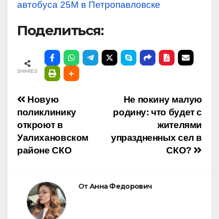
автобуса 25М в Петропавловске
Поделиться:
SHARES
Навигация
Новую
Не покину малую
поликлинику
родину: что будет с
по
откроют в
жителями
Уалихановском
упраздненных сел в
записям
районе СКО
СКО?
От
Анна Федорович