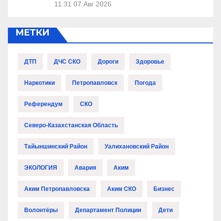
11:31
07 Авг 2026
МЕТКИ
ДТП
ДЧС СКО
Дороги
Здоровье
Наркотики
Петропавловск
Погода
Референдум
СКО
Северо-Казахстанская Область
Тайыншинский Район
Уалихановский Район
ЭКОЛОГИЯ
Авария
Аким
Аким Петропавловска
Аким СКО
Бизнес
Волонтёры
Департамент Полиции
Дети