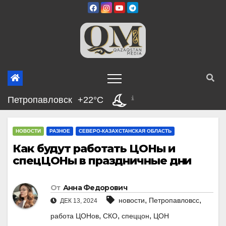
Перейти
к
содержимому
Петропавловск
+22°C
НОВОСТИ
РАЗНОЕ
СЕВЕРО-КАЗАХСТАНСКАЯ ОБЛАСТЬ
Как будут работать ЦОНы и
спецЦОНы в праздничные дни
От
Анна Федорович
,
,
новости
Петропавловсс
ДЕК 13, 2024
,
,
,
работа ЦОНов
СКО
спеццон
ЦОН