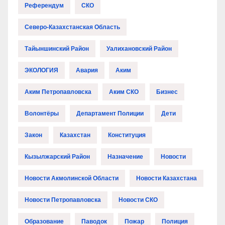
Референдум
СКО
Северо-Казахстанская Область
Тайыншинский Район
Уалихановский Район
ЭКОЛОГИЯ
Авария
Аким
Аким Петропавловска
Аким СКО
Бизнес
Волонтёры
Департамент Полиции
Дети
Закон
Казахстан
Конституция
Кызылжарский Район
Назначение
Новости
Новости Акмолинской Области
Новости Казахстана
Новости Петропавловска
Новости СКО
Образование
Паводок
Пожар
Полиция