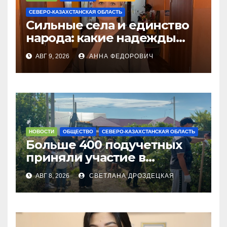
СЕВЕРО-КАЗАХСТАНСКАЯ ОБЛАСТЬ
Сильные села и единство
народа: какие надежды
связывают с новым
АВГ 9, 2026
АННА ФЕДОРОВИЧ
Курултаем жители СКО
НОВОСТИ
ОБЩЕСТВО
СЕВЕРО-КАЗАХСТАНСКАЯ ОБЛАСТЬ
Больше 400 подучетных
приняли участие в
экоакции в СКО
АВГ 8, 2026
СВЕТЛАНА ДРОЗДЕЦКАЯ