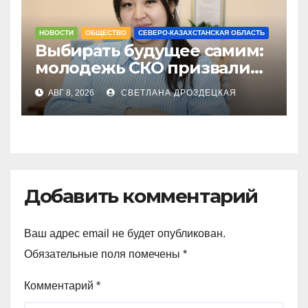
НОВОСТИ
ОБЩЕСТВО
СЕВЕРО-КАЗАХСТАНСКАЯ ОБЛАСТЬ
Выбирать будущее самим:
молодежь СКО призвали
не оставаться в стороне 23
АВГ 8, 2026
СВЕТЛАНА ДРОЗДЕЦКАЯ
августа
Добавить комментарий
Ваш адрес email не будет опубликован.
Обязательные поля помечены
*
Комментарий
*