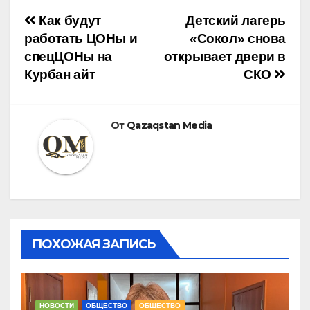
Навигация
Как будут
Детский лагерь
работать ЦОНы и
«Сокол» снова
по
спецЦОНы на
открывает двери в
Курбан айт
СКО
записям
От
Qazaqstan Media
ПОХОЖАЯ ЗАПИСЬ
НОВОСТИ
ОБЩЕСТВО
ОБЩЕСТВО