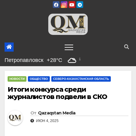
Перейти
к
содержимому
Петропавловск
+28°C
НОВОСТИ
ОБЩЕСТВО
СЕВЕРО-КАЗАХСТАНСКАЯ ОБЛАСТЬ
Итоги конкурса среди
журналистов подвели в СКО
От
Qazaqstan Media
ИЮН 4, 2025