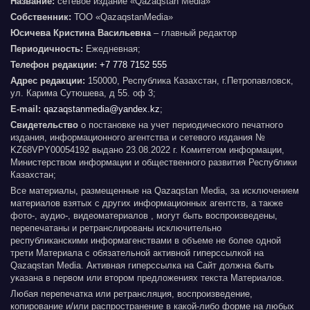
Название:
сетевое издание «Qazaqstan Media»
Собственник:
ТОО «QazaqstanMedia»
Юсичева Кристина Васильевна
– главный редактор
Периодичность:
Ежедневная;
Телефон редакции:
+7 778 7152 555
Адрес редакции:
150000, Республика Казахстан, г.Петропавловск,
ул. Карима Сутюшева, д 55. оф 3;
E-mail:
qazaqstanmedia@yandex.kz
;
Свидетельство
о постановке на учет периодического печатного
издания, информационного агентства и сетевого издания №
KZ68VPY00054192 выдано 23.08.2022 г. Комитетом информации,
Министерством информации и общественного развития Республики
Казахстан;
Все материалы, размещенные на Qazaqstan Media, за исключением
материалов взятых с других информационных агентств, а также
фото-, аудио-, видеоматериалов , могут быть воспроизведены,
перепечатаны и ретранслированы исключительно
республиканскими информагенствами в объеме не более одной
трети Материала с обязательной активной гиперссылкой на
Qazaqstan Media. Активная гиперссылка на Сайт должна быть
указана в первом или втором предложениях текста Материалов.
Любая перепечатка или ретрансляция, воспроизведение,
копирование и/или распространение в какой-либо форме на любых