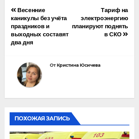
Навигация
Весенние
Тариф на
каникулы без учёта
электроэнергию
по
праздников и
планируют поднять
выходных составят
в СКО
записям
два дня
От
Кристина Юсичева
ПОХОЖАЯ ЗАПИСЬ