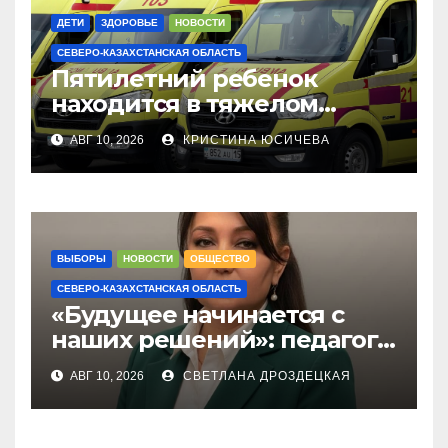
ДЕТИ
ЗДОРОВЬЕ
НОВОСТИ
СЕВЕРО-КАЗАХСТАНСКАЯ ОБЛАСТЬ
Пятилетний ребенок
находится в тяжелом
состоянии после падения
АВГ 10, 2026
КРИСТИНА ЮСИЧЕВА
из окна в Петропавловске
ВЫБОРЫ
НОВОСТИ
ОБЩЕСТВО
СЕВЕРО-КАЗАХСТАНСКАЯ ОБЛАСТЬ
«Будущее начинается с
наших решений»: педагог
из СКО — о первых выборах
АВГ 10, 2026
СВЕТЛАНА ДРОЗДЕЦКАЯ
в Курултай