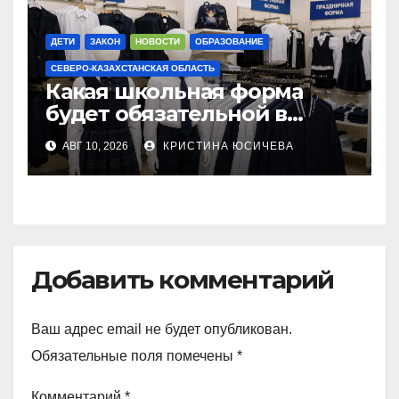
ДЕТИ
ЗАКОН
НОВОСТИ
ОБРАЗОВАНИЕ
СЕВЕРО-КАЗАХСТАНСКАЯ ОБЛАСТЬ
Какая школьная форма
будет обязательной в
Казахстане в новом
АВГ 10, 2026
КРИСТИНА ЮСИЧЕВА
учебном году
Добавить комментарий
Ваш адрес email не будет опубликован.
Обязательные поля помечены
*
Комментарий
*