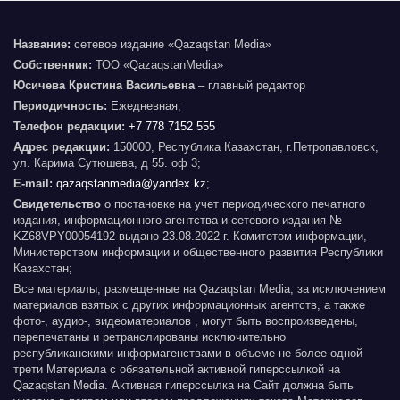
Название:
сетевое издание «Qazaqstan Media»
Собственник:
ТОО «QazaqstanMedia»
Юсичева Кристина Васильевна
– главный редактор
Периодичность:
Ежедневная;
Телефон редакции:
+7 778 7152 555
Адрес редакции:
150000, Республика Казахстан, г.Петропавловск,
ул. Карима Сутюшева, д 55. оф 3;
E-mail:
qazaqstanmedia@yandex.kz
;
Свидетельство
о постановке на учет периодического печатного
издания, информационного агентства и сетевого издания №
KZ68VPY00054192 выдано 23.08.2022 г. Комитетом информации,
Министерством информации и общественного развития Республики
Казахстан;
Все материалы, размещенные на Qazaqstan Media, за исключением
материалов взятых с других информационных агентств, а также
фото-, аудио-, видеоматериалов , могут быть воспроизведены,
перепечатаны и ретранслированы исключительно
республиканскими информагенствами в объеме не более одной
трети Материала с обязательной активной гиперссылкой на
Qazaqstan Media. Активная гиперссылка на Сайт должна быть