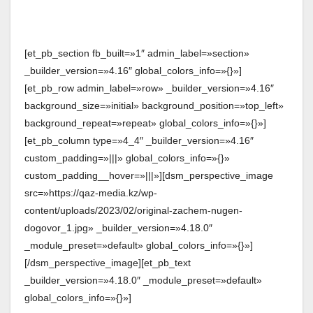
[et_pb_section fb_built=»1″ admin_label=»section»
_builder_version=»4.16″ global_colors_info=»{}»]
[et_pb_row admin_label=»row» _builder_version=»4.16″
background_size=»initial» background_position=»top_left»
background_repeat=»repeat» global_colors_info=»{}»]
[et_pb_column type=»4_4″ _builder_version=»4.16″
custom_padding=»|||» global_colors_info=»{}»
custom_padding__hover=»|||»][dsm_perspective_image
src=»https://qaz-media.kz/wp-
content/uploads/2023/02/original-zachem-nugen-
dogovor_1.jpg» _builder_version=»4.18.0″
_module_preset=»default» global_colors_info=»{}»]
[/dsm_perspective_image][et_pb_text
_builder_version=»4.18.0″ _module_preset=»default»
global_colors_info=»{}»]