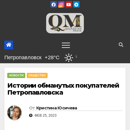
Перейти
к
содержимому
Петропавловск
+28°C
НОВОСТИ
ОБЩЕСТВО
Истории обманутых покупателей
Петропавловска
От
Кристина Юсичева
ФЕВ 25, 2023