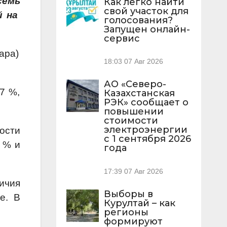
семь
Как легко найти
свой участок для
й на
голосования?
Запущен онлайн-
сервис
ара)
18:03
07 Авг 2026
АО «Северо-
7 %,
Казахстанская
РЭК» сообщает о
повышении
стоимости
электроэнергии
ости
с 1 сентября 2026
8 % и
года
17:39
07 Авг 2026
ичия
Выборы в
не.
В
Курултай – как
регионы
формируют