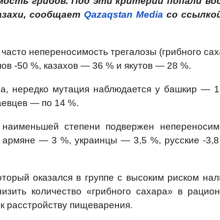
мость грибов. Под эти критерии попали во
казахи, сообщает
Qazaqstan Media
со ссылко
часто непереносимость трегалозы (грибного сах
ов -50 %, казахов — 36 % и якутов — 28 %.
ра, нередко мутация наблюдается у башкир — 1
аевцев — по 14 %.
в наименьшей степени подвержен непереносим
, армяне — 3 %, украинцы — 3,5 %, русские -3,
который оказался в группе с высоким риском нал
низить количество «грибного сахара» в рацио
 к расстройству пищеварения.