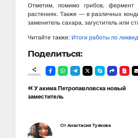
Отметим, помимо грибов, фермент 
растениях. Также — в различных конд
заменитель сахара, загуститель или с
Читайте также:
Итоги работы по ликви
Поделиться:
SHARES
Навигация
У акима Петропавловска новый
заместитель
по
записям
От
Анастасия Туякова