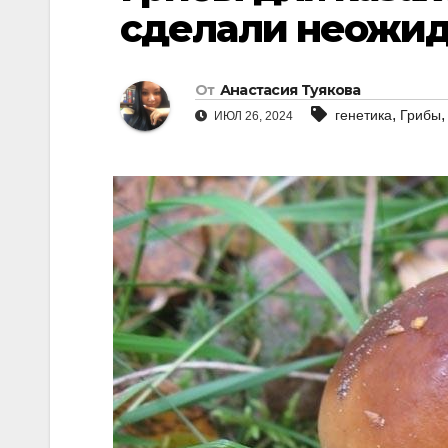
сделали неожид
От
Анастасия Туякова
,
генетика
Грибы
ИЮЛ 26, 2024