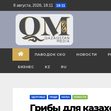
Перейти
8 августа, 2026, 18:11
18:11
к
содержимому
ПАВОДОК СКО
НОВОСТИ
Р
БИЗНЕС
KZ
RU
ЗДОРОВЬЕ
ЛЮДИ
НАУКА
НОВОСТИ
Грибы для казах