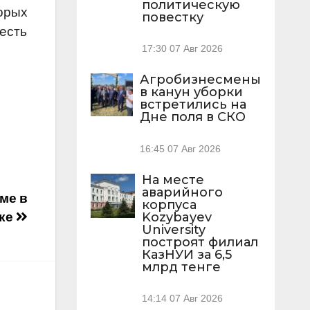
политическую
орых
повестку
есть
17:30
07 Авг 2026
Агробизнесмены
в канун уборки
встретились на
Дне поля в СКО
16:45
07 Авг 2026
На месте
аварийного
ме в
корпуса
Kozybayev
ске
University
построят филиал
КазНУИ за 6,5
млрд тенге
14:14
07 Авг 2026