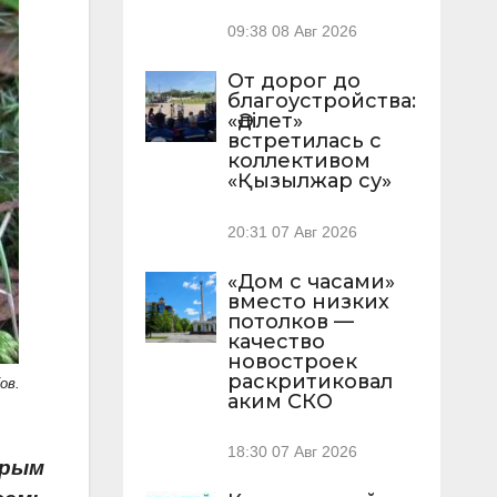
09:38
08 Авг 2026
От дорог до
благоустройства:
«Әділет»
встретилась с
коллективом
«Қызылжар су»
20:31
07 Авг 2026
«Дом с часами»
вместо низких
потолков —
качество
новостроек
раскритиковал
ов.
аким СКО
18:30
07 Авг 2026
орым