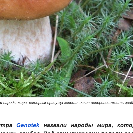
ли народы мира, которым присуща генетическая непереносимость гриб
ентра
Genotek
назвали народы мира, кот