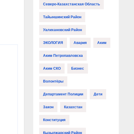
Северо-Казахстанская Область
Тайыншинский Район
Уалихановский Район
ЭКОЛОГИЯ
Авария
Аким
Аким Петропавловска
Аким СКО
Бизнес
Волонтёры
Департамент Полиции
Дети
Закон
Казахстан
Конституция
Кызылжарский Район