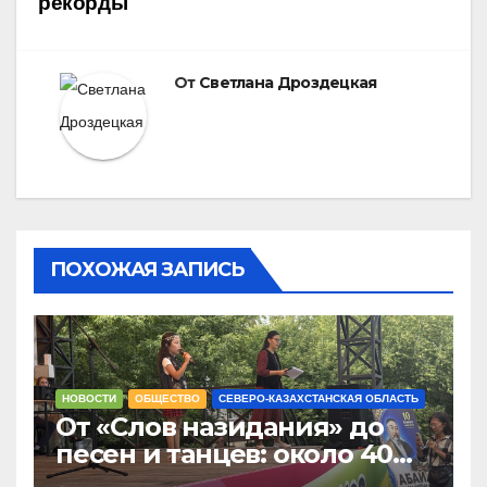
рекорды
От
Светлана Дроздецкая
ПОХОЖАЯ ЗАПИСЬ
НОВОСТИ
ОБЩЕСТВО
СЕВЕРО-КАЗАХСТАНСКАЯ ОБЛАСТЬ
От «Слов назидания» до
песен и танцев: около 40
юных чтецов собрались на