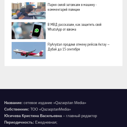
Парня силой затолкали в машину -
комментарий полиции
В МВД рассказали, как защитить свой
WhatsApp от взлома
FlyArystan продлил отмену рейсов Актау —
Дубай до 15 сентября
Название:
сетевое издание «Qazaqstan Media»
Собственник:
ТОО «QazaqstanMedia»
Юсичева Кристина Васильевна
– главный редактор
Периодичность:
Ежедневная;