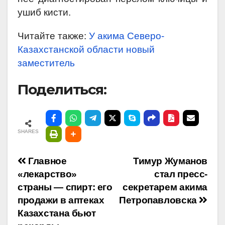
ушиб кисти.
Читайте также:
У акима Северо-
Казахстанской области новый
заместитель
Поделиться:
SHARES
Навигация
Главное
Тимур Жуманов
«лекарство»
стал пресс-
по
страны — спирт: его
секретарем акима
продажи в аптеках
Петропавловска
записям
Казахстана бьют