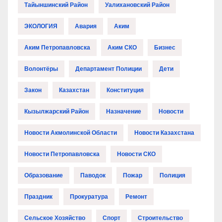
Тайыншинский Район
Уалихановский Район
ЭКОЛОГИЯ
Авария
Аким
Аким Петропавловска
Аким СКО
Бизнес
Волонтёры
Департамент Полиции
Дети
Закон
Казахстан
Конституция
Кызылжарский Район
Назначение
Новости
Новости Акмолинской Области
Новости Казахстана
Новости Петропавловска
Новости СКО
Образование
Паводок
Пожар
Полиция
Праздник
Прокуратура
Ремонт
Сельское Хозяйство
Спорт
Строительство