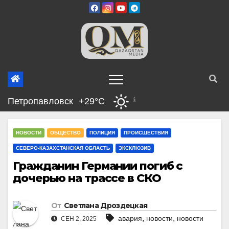
Перейти
к
содержимому
Петропавловск
+29°C
НОВОСТИ
ОБЩЕСТВО
ПОЛИЦИЯ
ПРОИСШЕСТВИЯ
СЕВЕРО-КАЗАХСТАНСКАЯ ОБЛАСТЬ
ЭКСКЛЮЗИВ
Гражданин Германии погиб с
дочерью на трассе в СКО
От
Светлана Дроздецкая
,
,
авария
новости
новости
СЕН 2, 2025