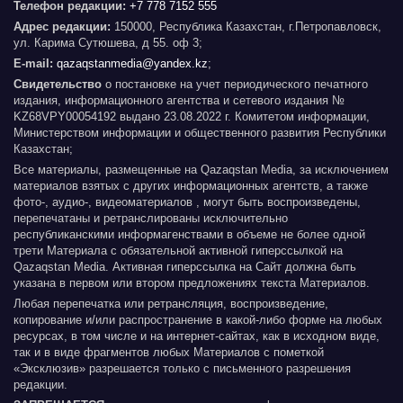
Телефон редакции:
+7 778 7152 555
Адрес редакции:
150000, Республика Казахстан, г.Петропавловск,
ул. Карима Сутюшева, д 55. оф 3;
E-mail:
qazaqstanmedia@yandex.kz
;
Свидетельство
о постановке на учет периодического печатного
издания, информационного агентства и сетевого издания №
KZ68VPY00054192 выдано 23.08.2022 г. Комитетом информации,
Министерством информации и общественного развития Республики
Казахстан;
Все материалы, размещенные на Qazaqstan Media, за исключением
материалов взятых с других информационных агентств, а также
фото-, аудио-, видеоматериалов , могут быть воспроизведены,
перепечатаны и ретранслированы исключительно
республиканскими информагенствами в объеме не более одной
трети Материала с обязательной активной гиперссылкой на
Qazaqstan Media. Активная гиперссылка на Сайт должна быть
указана в первом или втором предложениях текста Материалов.
Любая перепечатка или ретрансляция, воспроизведение,
копирование и/или распространение в какой-либо форме на любых
ресурсах, в том числе и на интернет-сайтах, как в исходном виде,
так и в виде фрагментов любых Материалов с пометкой
«Эксклюзив» разрешается только с письменного разрешения
редакции.