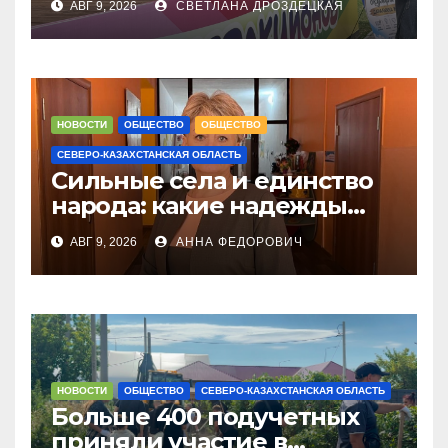
АВГ 9, 2026
СВЕТЛАНА ДРОЗДЕЦКАЯ
Абай оқулары в
Петропавловске
НОВОСТИ
ОБЩЕСТВО
ОБЩЕСТВО
СЕВЕРО-КАЗАХСТАНСКАЯ ОБЛАСТЬ
Сильные села и единство
народа: какие надежды
связывают с новым
АВГ 9, 2026
АННА ФЕДОРОВИЧ
Курултаем жители СКО
НОВОСТИ
ОБЩЕСТВО
СЕВЕРО-КАЗАХСТАНСКАЯ ОБЛАСТЬ
Больше 400 подучетных
приняли участие в