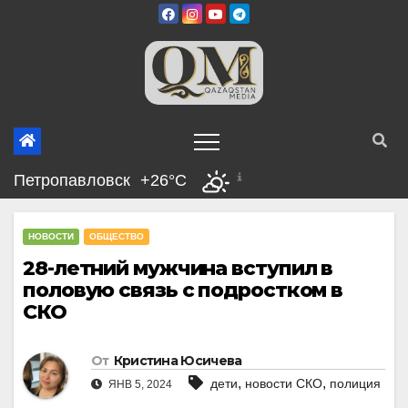
Перейти
к
содержимому
Петропавловск
+26°C
НОВОСТИ
ОБЩЕСТВО
28-летний мужчина вступил в
половую связь с подростком в
СКО
От
Кристина Юсичева
,
,
дети
новости СКО
полиция
ЯНВ 5, 2024