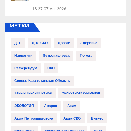
13:27
07 Авг 2026
МЕТКИ
ДТП
ДЧС СКО
Дороги
Здоровье
Наркотики
Петропавловск
Погода
Референдум
СКО
Северо-Казахстанская Область
Тайыншинский Район
Уалихановский Район
ЭКОЛОГИЯ
Авария
Аким
Аким Петропавловска
Аким СКО
Бизнес
Волонтёры
Департамент Полиции
Дети