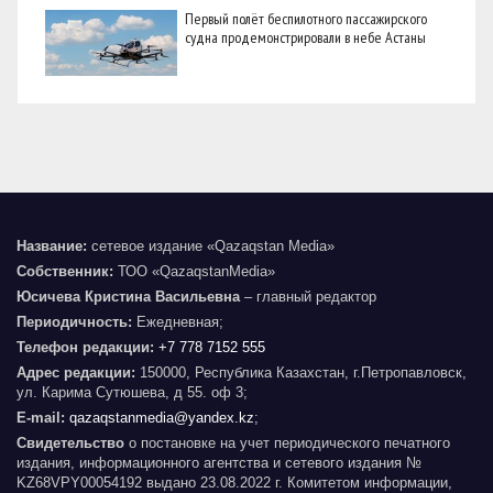
Первый полёт беспилотного пассажирского
судна продемонстрировали в небе Астаны
Название:
сетевое издание «Qazaqstan Media»
Собственник:
ТОО «QazaqstanMedia»
Юсичева Кристина Васильевна
– главный редактор
Периодичность:
Ежедневная;
Телефон редакции:
+7 778 7152 555
Адрес редакции:
150000, Республика Казахстан, г.Петропавловск,
ул. Карима Сутюшева, д 55. оф 3;
E-mail:
qazaqstanmedia@yandex.kz
;
Свидетельство
о постановке на учет периодического печатного
издания, информационного агентства и сетевого издания №
KZ68VPY00054192 выдано 23.08.2022 г. Комитетом информации,