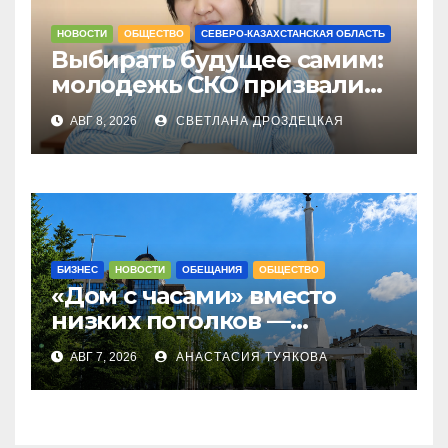
НОВОСТИ
ОБЩЕСТВО
СЕВЕРО-КАЗАХСТАНСКАЯ ОБЛАСТЬ
Выбирать будущее самим:
молодежь СКО призвали
не оставаться в стороне 23
АВГ 8, 2026
СВЕТЛАНА ДРОЗДЕЦКАЯ
августа
БИЗНЕС
НОВОСТИ
ОБЕЩАНИЯ
ОБЩЕСТВО
«Дом с часами» вместо
низких потолков —
качество новостроек
АВГ 7, 2026
АНАСТАСИЯ ТУЯКОВА
раскритиковал аким СКО