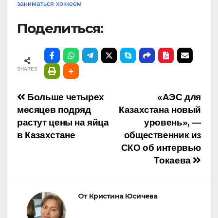
заниматься хоккеем
Поделиться:
SHARES
Навигация
Больше четырех
«АЭС для
месяцев подряд
Казахстана новый
по
растут цены на яйца
уровень», —
в Казахстане
общественник из
записям
СКО об интервью
Токаева
От
Кристина Юсичева