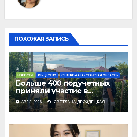
ПОХОЖАЯ ЗАПИСЬ
НОВОСТИ
ОБЩЕСТВО
СЕВЕРО-КАЗАХСТАНСКАЯ ОБЛАСТЬ
Больше 400 подучетных
приняли участие в
экоакции в СКО
АВГ 8, 2026
СВЕТЛАНА ДРОЗДЕЦКАЯ