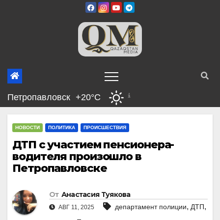
Перейти
к
содержимому
Петропавловск
+20°C
НОВОСТИ
ПОЛИТИКА
ПРОИСШЕСТВИЯ
ДТП с участием пенсионера-
водителя произошло в
Петропавловске
От
Анастасия Туякова
,
,
департамент полиции
ДТП
АВГ 11, 2025