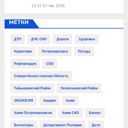
13:27
07 Авг 2026
МЕТКИ
ДТП
ДЧС СКО
Дороги
Здоровье
Наркотики
Петропавловск
Погода
Референдум
СКО
Северо-Казахстанская Область
Тайыншинский Район
Уалихановский Район
ЭКОЛОГИЯ
Авария
Аким
Аким Петропавловска
Аким СКО
Бизнес
Волонтёры
Департамент Полиции
Дети