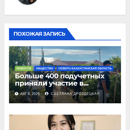
ПОХОЖАЯ ЗАПИСЬ
НОВОСТИ
ОБЩЕСТВО
СЕВЕРО-КАЗАХСТАНСКАЯ ОБЛАСТЬ
Больше 400 подучетных
приняли участие в
экоакции в СКО
АВГ 8, 2026
СВЕТЛАНА ДРОЗДЕЦКАЯ