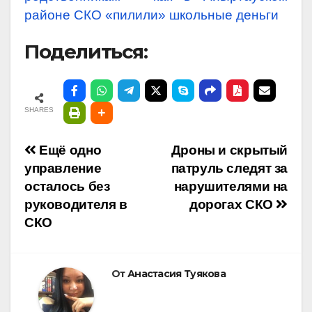
районе СКО «пилили» школьные деньги
Поделиться:
SHARES
Навигация
Ещё одно
Дроны и скрытый
управление
патруль следят за
по
осталось без
нарушителями на
руководителя в
дорогах СКО
записям
СКО
От
Анастасия Туякова