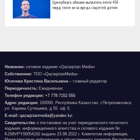
Цукерберга обязали выплатить почти 450
млрд тенге из-за вреда соцсетей детям
Название:
сетевое издание «Qazaqstan Media»
Собственник:
ТОО «QazaqstanMedia»
Юсичева Кристина Васильевна
– главный редактор
Периодичность:
Ежедневная;
Телефон редакции:
+7 778 7152 555
Адрес редакции:
150000, Республика Казахстан, г.Петропавловск,
ул. Карима Сутюшева, д 55. оф 3;
E-mail:
qazaqstanmedia@yandex.kz
;
Свидетельство
о постановке на учет периодического печатного
издания, информационного агентства и сетевого издания №
KZ68VPY00054192 выдано 23.08.2022 г. Комитетом информации,
Министерством информации и общественного развития Республики