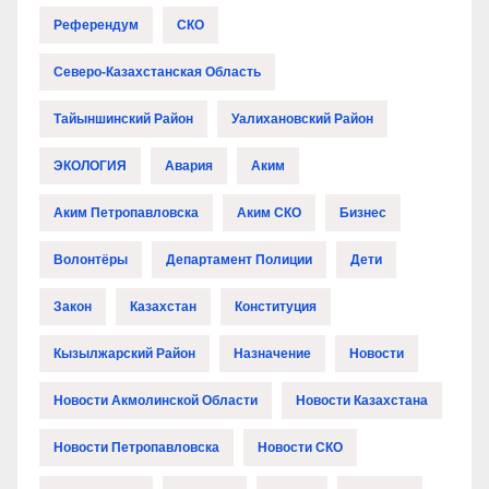
Референдум
СКО
Северо-Казахстанская Область
Тайыншинский Район
Уалихановский Район
ЭКОЛОГИЯ
Авария
Аким
Аким Петропавловска
Аким СКО
Бизнес
Волонтёры
Департамент Полиции
Дети
Закон
Казахстан
Конституция
Кызылжарский Район
Назначение
Новости
Новости Акмолинской Области
Новости Казахстана
Новости Петропавловска
Новости СКО