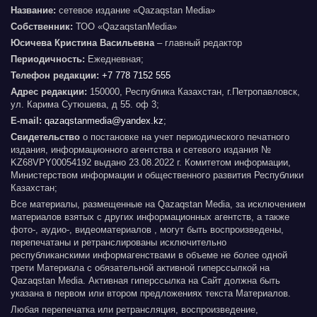
Название:
сетевое издание «Qazaqstan Media»
Собственник:
ТОО «QazaqstanMedia»
Юсичева Кристина Васильевна
– главный редактор
Периодичность:
Ежедневная;
Телефон редакции:
+7 778 7152 555
Адрес редакции:
150000, Республика Казахстан, г.Петропавловск,
ул. Карима Сутюшева, д 55. оф 3;
E-mail:
qazaqstanmedia@yandex.kz
;
Свидетельство
о постановке на учет периодического печатного
издания, информационного агентства и сетевого издания №
KZ68VPY00054192 выдано 23.08.2022 г. Комитетом информации,
Министерством информации и общественного развития Республики
Казахстан;
Все материалы, размещенные на Qazaqstan Media, за исключением
материалов взятых с других информационных агентств, а также
фото-, аудио-, видеоматериалов , могут быть воспроизведены,
перепечатаны и ретранслированы исключительно
республиканскими информагенствами в объеме не более одной
трети Материала с обязательной активной гиперссылкой на
Qazaqstan Media. Активная гиперссылка на Сайт должна быть
указана в первом или втором предложениях текста Материалов.
Любая перепечатка или ретрансляция, воспроизведение,