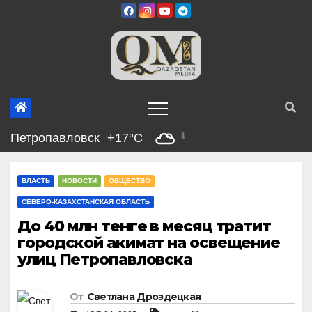
Перейти
к
содержимому
Петропавловск
+17°C
ВЛАСТЬ
НОВОСТИ
ОБЩЕСТВО
СЕВЕРО-КАЗАХСТАНСКАЯ ОБЛАСТЬ
До 40 млн тенге в месяц тратит
городской акимат на освещение
улиц Петропавловска
От
Светлана Дроздецкая