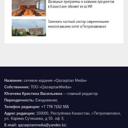
Школьные программы и названия предметов
в Казахстане обновят из-за ИИ
Заменить частный сектор современными
многоэтажками хотят в Петропавловске
Название:
сетевое издание «Qazaqstan Media»
Собственник:
ТОО «QazaqstanMedia»
Юсичева Кристина Васильевна
– главный редактор
Периодичность:
Ежедневная;
Телефон редакции:
+7 778 7152 555
Адрес редакции:
150000, Республика Казахстан, г.Петропавловск,
ул. Карима Сутюшева, д 55. оф 3;
E-mail:
qazaqstanmedia@yandex.kz
;