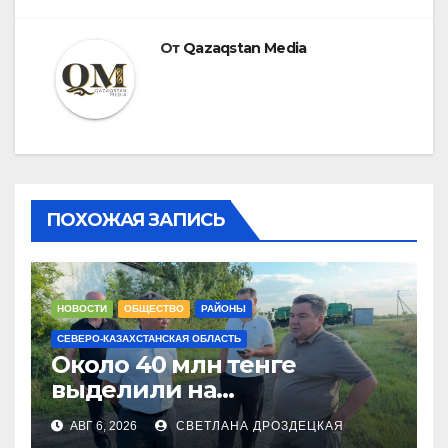
От
Qazaqstan Media
ПОХОЖАЯ ЗАПИСЬ
НОВОСТИ
ОБЩЕСТВО
РАЙОНЫ
СЕВЕРО-КАЗАХСТАНСКАЯ ОБЛАСТЬ
Около 40 млн тенге
выделили на
модернизацию котельных
АВГ 6, 2026
СВЕТЛАНА ДРОЗДЕЦКАЯ
в городе Тайынше