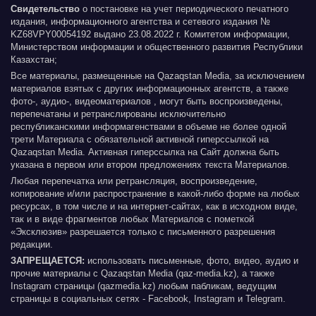
Свидетельство
о постановке на учет периодического печатного
издания, информационного агентства и сетевого издания №
KZ68VPY00054192 выдано 23.08.2022 г. Комитетом информации,
Министерством информации и общественного развития Республики
Казахстан;
Все материалы, размещенные на Qazaqstan Media, за исключением
материалов взятых с других информационных агентств, а также
фото-, аудио-, видеоматериалов , могут быть воспроизведены,
перепечатаны и ретранслированы исключительно
республиканскими информагенствами в объеме не более одной
трети Материала с обязательной активной гиперссылкой на
Qazaqstan Media. Активная гиперссылка на Сайт должна быть
указана в первом или втором предложениях текста Материалов.
Любая перепечатка или ретрансляция, воспроизведение,
копирование и/или распространение в какой-либо форме на любых
ресурсах, в том числе и на интернет-сайтах, как в исходном виде,
так и в виде фрагментов любых Материалов с пометкой
«Эксклюзив» разрешается только с письменного разрешения
редакции.
ЗАПРЕЩАЕТСЯ:
использовать письменные, фото, видео, аудио и
прочие материалы с Qazaqstan Media (qaz-media.kz), а также
Instagram страницы (qazmedia.kz) любым пабликам, ведущим
страницы в социальных сетях - Facebook, Instagram и Telegram.