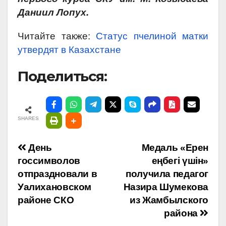
Даниил Лопух.
Читайте также:
Статус пчелиной матки
утвердят в Казахстане
Поделиться:
SHARES
Навигация
День
Медаль «Ерен
госсимволов
еңбегі үшін»
по
отпраздновали в
получила педагог
Уалихановском
Назира Шумекова
записям
районе СКО
из Жамбылского
района