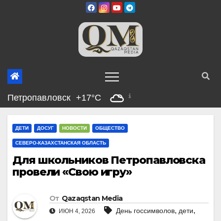
Перейти
к
содержимому
Петропавловск
+17°C
ДЕТИ
ДОСУГ
НОВОСТИ
ОБЩЕСТВО
СЕВЕРО-КАЗАХСТАНСКАЯ ОБЛАСТЬ
Для школьников Петропавловска
провели «Свою игру»
От
Qazaqstan Media
,
,
День госсимволов
дети
ИЮН 4, 2026