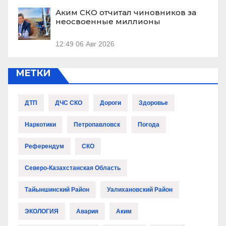
Аким СКО отчитал чиновников за
неосвоенные миллионы
12:49
06 Авг 2026
МЕТКИ
ДТП
ДЧС СКО
Дороги
Здоровье
Наркотики
Петропавловск
Погода
Референдум
СКО
Северо-Казахстанская Область
Тайыншинский Район
Уалихановский Район
ЭКОЛОГИЯ
Авария
Аким