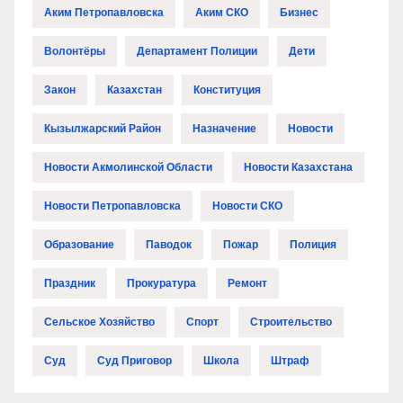
Аким Петропавловска
Аким СКО
Бизнес
Волонтёры
Департамент Полиции
Дети
Закон
Казахстан
Конституция
Кызылжарский Район
Назначение
Новости
Новости Акмолинской Области
Новости Казахстана
Новости Петропавловска
Новости СКО
Образование
Паводок
Пожар
Полиция
Праздник
Прокуратура
Ремонт
Сельское Хозяйство
Спорт
Строительство
Суд
Суд Приговор
Школа
Штраф