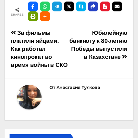
SHARES
Навигация
За фильмы
Юбилейную
платили яйцами.
банкноту к 80-летию
по
Как работал
Победы выпустили
кинопрокат во
в Казахстане
записям
время войны в СКО
От
Анастасия Туякова