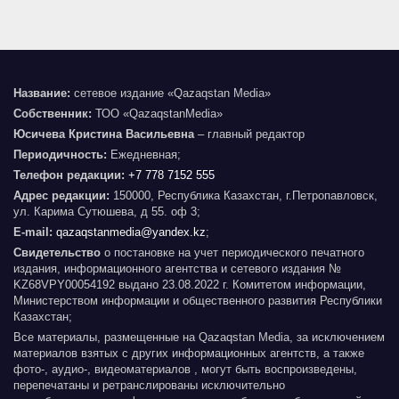
Название:
сетевое издание «Qazaqstan Media»
Собственник:
ТОО «QazaqstanMedia»
Юсичева Кристина Васильевна
– главный редактор
Периодичность:
Ежедневная;
Телефон редакции:
+7 778 7152 555
Адрес редакции:
150000, Республика Казахстан, г.Петропавловск,
ул. Карима Сутюшева, д 55. оф 3;
E-mail:
qazaqstanmedia@yandex.kz
;
Свидетельство
о постановке на учет периодического печатного
издания, информационного агентства и сетевого издания №
KZ68VPY00054192 выдано 23.08.2022 г. Комитетом информации,
Министерством информации и общественного развития Республики
Казахстан;
Все материалы, размещенные на Qazaqstan Media, за исключением
материалов взятых с других информационных агентств, а также
фото-, аудио-, видеоматериалов , могут быть воспроизведены,
перепечатаны и ретранслированы исключительно