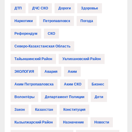
ДТП
ДЧС СКО
Дороги
Здоровье
Наркотики
Петропавловск
Погода
Референдум
СКО
Северо-Казахстанская Область
Тайыншинский Район
Уалихановский Район
ЭКОЛОГИЯ
Авария
Аким
Аким Петропавловска
Аким СКО
Бизнес
Волонтёры
Департамент Полиции
Дети
Закон
Казахстан
Конституция
Кызылжарский Район
Назначение
Новости