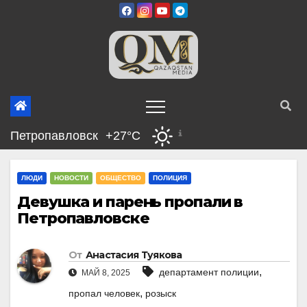
Перейти
к
содержимому
Петропавловск
+27°C
ЛЮДИ
НОВОСТИ
ОБЩЕСТВО
ПОЛИЦИЯ
Девушка и парень пропали в
Петропавловске
От
Анастасия Туякова
,
департамент полиции
МАЙ 8, 2025
,
пропал человек
розыск