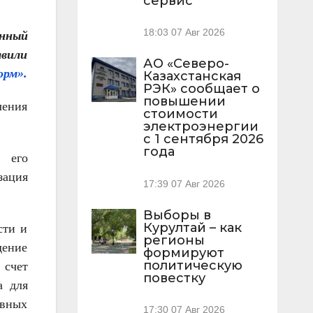
сервис
18:03
07 Авг 2026
енный
явили
АО «Северо-
рм».
Казахстанская
РЭК» сообщает о
повышении
ления
стоимости
электроэнергии
с 1 сентября 2026
года
 его
зация
17:39
07 Авг 2026
Выборы в
Курултай – как
сти и
регионы
дение
формируют
политическую
 счет
повестку
а для
авных
17:30
07 Авг 2026