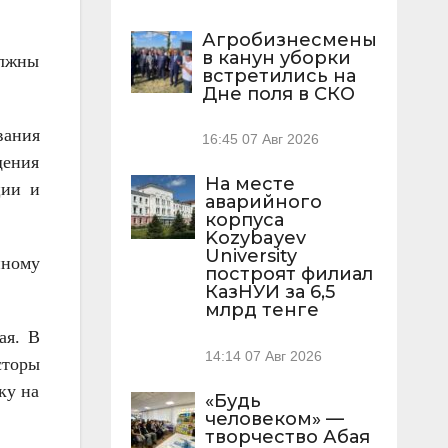
Агробизнесмены
в канун уборки
олжны
встретились на
Дне поля в СКО
вания
16:45
07 Авг 2026
щения
На месте
ции и
аварийного
корпуса
Kozybayev
University
нному
построят филиал
КазНУИ за 6,5
млрд тенге
ая. В
14:14
07 Авг 2026
сторы
ку на
«Будь
человеком» —
творчество Абая