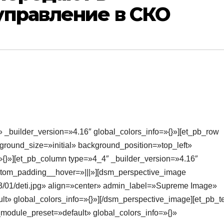
управление в СКО
» _builder_version=»4.16″ global_colors_info=»{}»][et_pb_row
round_size=»initial» background_position=»top_left»
{}»][et_pb_column type=»4_4″ _builder_version=»4.16″
ustom_padding__hover=»|||»][dsm_perspective_image
23/01/deti.jpg» align=»center» admin_label=»Supreme Image»
lt» global_colors_info=»{}»][/dsm_perspective_image][et_pb_t
module_preset=»default» global_colors_info=»{}»