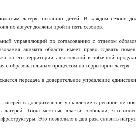
вожатым лагеря, питанию детей. В каждом сезоне д
юня по август должны пройти пять сезонов.
льный управляющий по согласованию с отделом образо
азования акимата области имеет право сдавать поме
ажа на его территории алкогольной и табачной продук
ая с образовательным процессом на территории лагеря.
скается передача в доверительное управление единстве
 лагерей в доверительное управление в регионе не нов
ь лагерей. Тогда местные власти сообщали, что инве
фраструктуры. Это позволило в два раза снизить нагруз