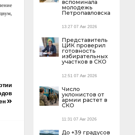
вспоминала
ление
молодежь
Петропавловска
двум,
13:27
07 Авг 2026
Представитель
ЦИК проверил
готовность
избирательных
участков в СКО
12:51
07 Авг 2026
артии
Число
одов
уклонистов от
армии растет в
ен
СКО
11:31
07 Авг 2026
До +39 градусов