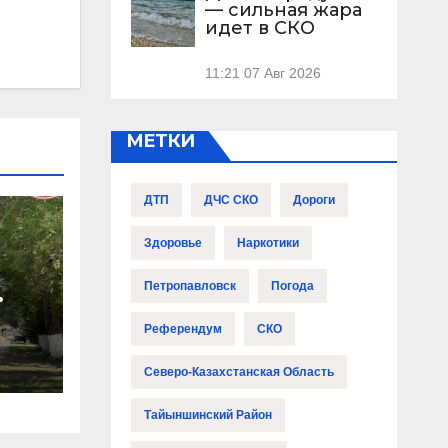
— сильная жара
идет в СКО
11:21
07 Авг 2026
МЕТКИ
ДТП
ДЧС СКО
Дороги
Здоровье
Наркотики
Петропавловск
Погода
Референдум
СКО
Северо-Казахстанская Область
Тайыншинский Район