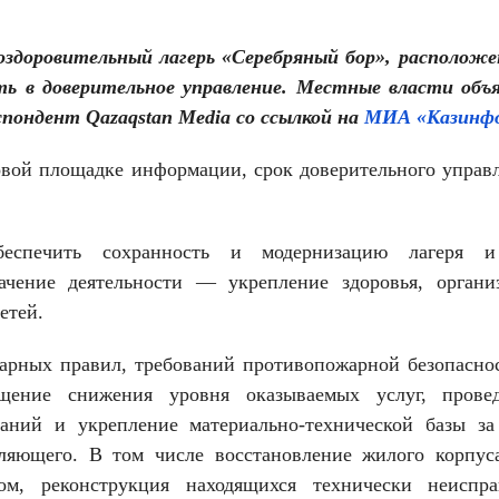
оздоровительный лагерь «Серебряный бор», располож
ть в доверительное управление. Местные власти объ
пондент Qazaqstan Media со ссылкой на
МИА «Казинфо
овой площадке информации, срок доверительного управ
еспечить сохранность и модернизацию лагеря и
ачение деятельности — укрепление здоровья, органи
етей.
арных правил, требований противопожарной безопасно
ущение снижения уровня оказываемых услуг, прове
аний и укрепление материально-технической базы за
вляющего. В том числе восстановление жилого корпус
ом, реконструкция находящихся технически неиспр