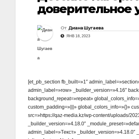
доверительное 
От
Диана Шугаева
ЯНВ 18, 2023
[et_pb_section fb_built=»1″ admin_label=»section
admin_label=»row» _builder_version=»4.16″ backg
background_repeat=»repeat» global_colors_info=»
custom_padding=»|||» global_colors_info=»{}» c
src=»https://qaz-media.kz/wp-content/uploads/20
_builder_version=»4.18.0″ _module_preset=»defau
admin_label=»Текст» _builder_version=»4.18.0″ _