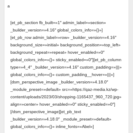
[et_pb_section fb_built=»1″ admin_label=»section»
_builder_version=»4.16″ global_colors_info=»{}»]
[et_pb_row admin_label=»row» _builder_version=»4.16″
background_size=»initial» background_position=»top_left»
background_repeat=»repeat» hover_enabled=»0″
global_colors_info=»{}» sticky_enabled=»0″][et_pb_column
type=»4_4″ _builder_version=»4.16″ custom_padding=»|||»
global_colors_info=»{}» custom_padding__hover=»|||»]
[dsm_perspective_image _builder_version=»4.18.0″
_module_preset=»default» src=»https://qaz-media.kz/wp-
content/uploads/2023/03/shopping-1165437_960_720.jpg»
align=»center» hover_enabled=»0″ sticky_enabled=»0″]
[/dsm_perspective_image][et_pb_text
_builder_version=»4.18.0″ _module_preset=»default»
global_colors_info=»{}» inline_fonts=»Abel»]