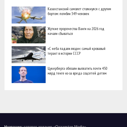
Казахстанский самолет столкнулся с другим
бортом: погибли 349 человек
Жуткие пророчества Ванги на 2026 год
начали сбываться
«С неба падали люди»: самый кровавый
теракт в истории СССР
Цукерберга обязали выплатить почти 450
млрд тенге из-за вреда соцсетей детям
Название:
сетевое издание «Qazaqstan Media»