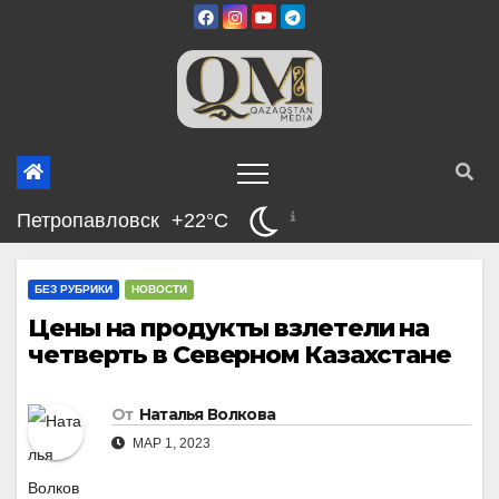
Перейти
к
содержимому
Петропавловск
+22°C
БЕЗ РУБРИКИ
НОВОСТИ
Цены на продукты взлетели на
четверть в Северном Казахстане
От
Наталья Волкова
МАР 1, 2023