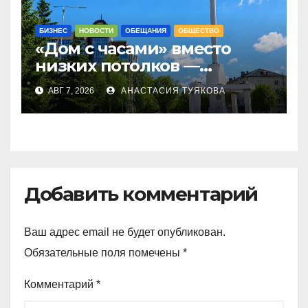
БИЗНЕС
НОВОСТИ
ОБЕЩАНИЯ
ОБЩЕСТВО
«Дом с часами» вместо
низких потолков —
качество новостроек
АВГ 7, 2026
АНАСТАСИЯ ТУЯКОВА
раскритиковал аким СКО
Добавить комментарий
Ваш адрес email не будет опубликован.
Обязательные поля помечены
*
Комментарий
*