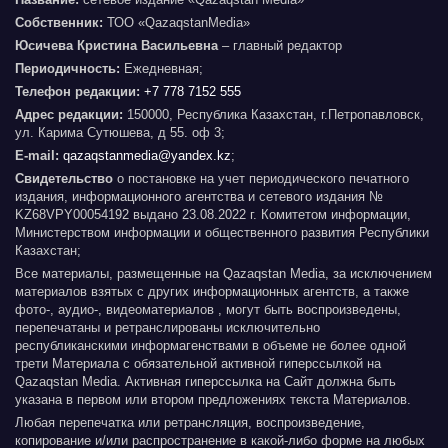
Собственник:
ТОО «QazaqstanMedia»
Юсичева Кристина Васильевна
– главный редактор
Периодичность:
Ежедневная;
Телефон редакции:
+7 778 7152 555
Адрес редакции:
150000, Республика Казахстан, г.Петропавловск,
ул. Карима Сутюшева, д 55. оф 3;
E-mail:
qazaqstanmedia@yandex.kz
;
Свидетельство
о постановке на учет периодического печатного
издания, информационного агентства и сетевого издания №
KZ68VPY00054192 выдано 23.08.2022 г. Комитетом информации,
Министерством информации и общественного развития Республики
Казахстан;
Все материалы, размещенные на Qazaqstan Media, за исключением
материалов взятых с других информационных агентств, а также
фото-, аудио-, видеоматериалов , могут быть воспроизведены,
перепечатаны и ретранслированы исключительно
республиканскими информагенствами в объеме не более одной
трети Материала с обязательной активной гиперссылкой на
Qazaqstan Media. Активная гиперссылка на Сайт должна быть
указана в первом или втором предложениях текста Материалов.
Любая перепечатка или ретрансляция, воспроизведение,
копирование и/или распространение в какой-либо форме на любых