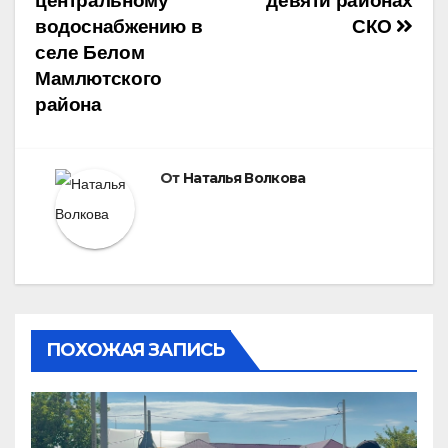
центральному
девяти районах
водоснабжению в
СКО
записям
селе Белом
Мамлютского
района
От
Наталья Волкова
ПОХОЖАЯ ЗАПИСЬ