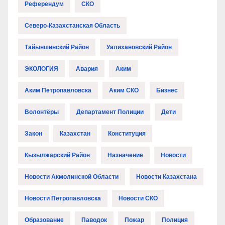
Референдум
СКО
Северо-Казахстанская Область
Тайыншинский Район
Уалихановский Район
ЭКОЛОГИЯ
Авария
Аким
Аким Петропавловска
Аким СКО
Бизнес
Волонтёры
Департамент Полиции
Дети
Закон
Казахстан
Конституция
Кызылжарский Район
Назначение
Новости
Новости Акмолинской Области
Новости Казахстана
Новости Петропавловска
Новости СКО
Образование
Паводок
Пожар
Полиция