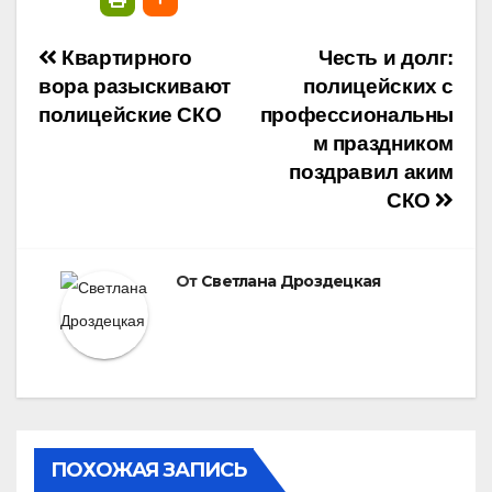
Навигация
Квартирного
Честь и долг:
вора разыскивают
полицейских с
по
полицейские СКО
профессиональны
м праздником
записям
поздравил аким
СКО
От
Светлана Дроздецкая
ПОХОЖАЯ ЗАПИСЬ