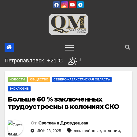
Перейти
к
содержимому
Петропавловск
+21°C
НОВОСТИ
ОБЩЕСТВО
СЕВЕРО-КАЗАХСТАНСКАЯ ОБЛАСТЬ
ЭКСКЛЮЗИВ
Больше 60 % заключенных
трудоустроены в колониях СКО
От
Светлана Дроздецкая
,
,
заключённые
колонии
ИЮН 23, 2025