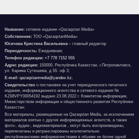
Название:
сетевое издание «Qazaqstan Media»
Собственник:
ТОО «QazaqstanMedia»
Юсичева Кристина Васильевна
– главный редактор
Периодичность:
Ежедневная;
Телефон редакции:
+7 778 7152 555
Адрес редакции:
150000, Республика Казахстан, г.Петропавловск,
ул. Карима Сутюшева, д 55. оф 3;
E-mail:
qazaqstanmedia@yandex.kz
;
Свидетельство
о постановке на учет периодического печатного
издания, информационного агентства и сетевого издания №
KZ68VPY00054192 выдано 23.08.2022 г. Комитетом информации,
Министерством информации и общественного развития Республики
Казахстан;
Все материалы, размещенные на Qazaqstan Media, за исключением
материалов взятых с других информационных агентств, а также
фото-, аудио-, видеоматериалов , могут быть воспроизведены,
перепечатаны и ретранслированы исключительно
республиканскими информагенствами в объеме не более одной