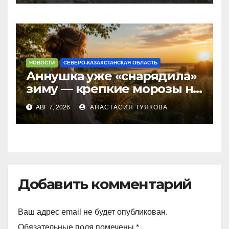
НОВОСТИ
СЕВЕРО-КАЗАХСТАНСКАЯ ОБЛАСТЬ
Аннушка уже «снарядила»
зиму — крепкие морозы на
севере Казахстана
АВГ 7, 2026
АНАСТАСИЯ ТУЯКОВА
обещают народные
приметы
Добавить комментарий
Ваш адрес email не будет опубликован.
Обязательные поля помечены
*