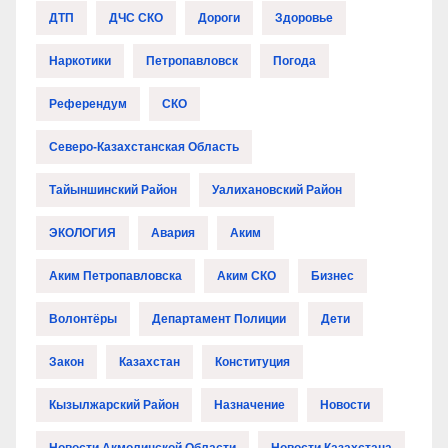
ДТП
ДЧС СКО
Дороги
Здоровье
Наркотики
Петропавловск
Погода
Референдум
СКО
Северо-Казахстанская Область
Тайыншинский Район
Уалихановский Район
ЭКОЛОГИЯ
Авария
Аким
Аким Петропавловска
Аким СКО
Бизнес
Волонтёры
Департамент Полиции
Дети
Закон
Казахстан
Конституция
Кызылжарский Район
Назначение
Новости
Новости Акмолинской Области
Новости Казахстана