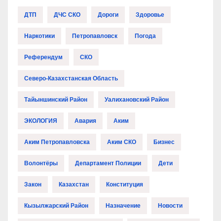
ДТП
ДЧС СКО
Дороги
Здоровье
Наркотики
Петропавловск
Погода
Референдум
СКО
Северо-Казахстанская Область
Тайыншинский Район
Уалихановский Район
ЭКОЛОГИЯ
Авария
Аким
Аким Петропавловска
Аким СКО
Бизнес
Волонтёры
Департамент Полиции
Дети
Закон
Казахстан
Конституция
Кызылжарский Район
Назначение
Новости