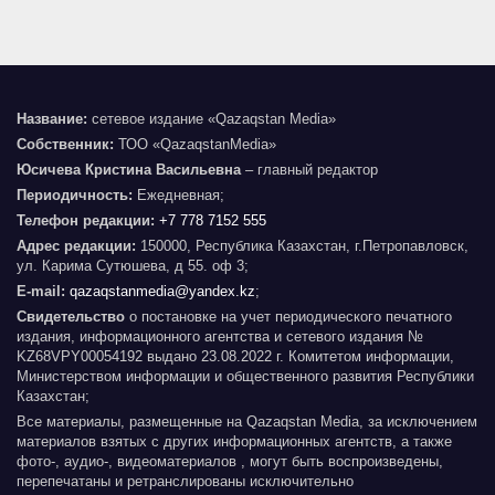
Название:
сетевое издание «Qazaqstan Media»
Собственник:
ТОО «QazaqstanMedia»
Юсичева Кристина Васильевна
– главный редактор
Периодичность:
Ежедневная;
Телефон редакции:
+7 778 7152 555
Адрес редакции:
150000, Республика Казахстан, г.Петропавловск,
ул. Карима Сутюшева, д 55. оф 3;
E-mail:
qazaqstanmedia@yandex.kz
;
Свидетельство
о постановке на учет периодического печатного
издания, информационного агентства и сетевого издания №
KZ68VPY00054192 выдано 23.08.2022 г. Комитетом информации,
Министерством информации и общественного развития Республики
Казахстан;
Все материалы, размещенные на Qazaqstan Media, за исключением
материалов взятых с других информационных агентств, а также
фото-, аудио-, видеоматериалов , могут быть воспроизведены,
перепечатаны и ретранслированы исключительно