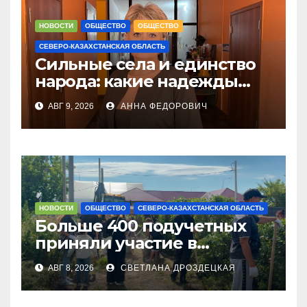
НОВОСТИ
ОБЩЕСТВО
ОБЩЕСТВО
СЕВЕРО-КАЗАХСТАНСКАЯ ОБЛАСТЬ
Сильные села и единство
народа: какие надежды
связывают с новым
АВГ 9, 2026
АННА ФЕДОРОВИЧ
Курултаем жители СКО
НОВОСТИ
ОБЩЕСТВО
СЕВЕРО-КАЗАХСТАНСКАЯ ОБЛАСТЬ
Больше 400 подучетных
приняли участие в
экоакции в СКО
АВГ 8, 2026
СВЕТЛАНА ДРОЗДЕЦКАЯ