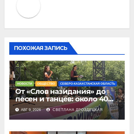
ПОХОЖАЯ ЗАПИСЬ
НОВОСТИ
ОБЩЕСТВО
СЕВЕРО-КАЗАХСТАНСКАЯ ОБЛАСТЬ
От «Слов назидания» до
песен и танцев: около 40
юных чтецов собрались на
АВГ 9, 2026
СВЕТЛАНА ДРОЗДЕЦКАЯ
Абай оқулары в
Петропавловске