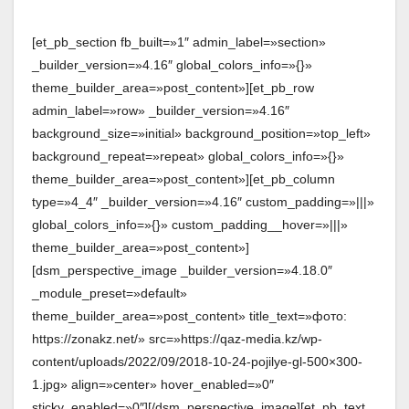
[et_pb_section fb_built=»1″ admin_label=»section»
_builder_version=»4.16″ global_colors_info=»{}»
theme_builder_area=»post_content»][et_pb_row
admin_label=»row» _builder_version=»4.16″
background_size=»initial» background_position=»top_left»
background_repeat=»repeat» global_colors_info=»{}»
theme_builder_area=»post_content»][et_pb_column
type=»4_4″ _builder_version=»4.16″ custom_padding=»|||»
global_colors_info=»{}» custom_padding__hover=»|||»
theme_builder_area=»post_content»]
[dsm_perspective_image _builder_version=»4.18.0″
_module_preset=»default»
theme_builder_area=»post_content» title_text=»фото:
https://zonakz.net/» src=»https://qaz-media.kz/wp-
content/uploads/2022/09/2018-10-24-pojilye-gl-500×300-
1.jpg» align=»center» hover_enabled=»0″
sticky_enabled=»0″][/dsm_perspective_image][et_pb_text