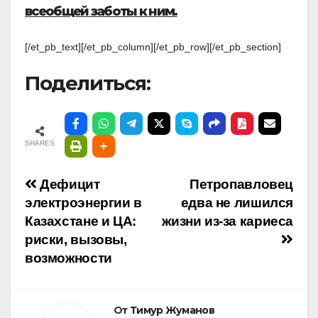
всеобщей заботы к ним.
[/et_pb_text][/et_pb_column][/et_pb_row][/et_pb_section]
Поделиться:
SHARES
Навигация
Дефицит
Петропавловец
электроэнергии в
едва не лишился
по
Казахстане и ЦА:
жизни из-за кариеса
риски, вызовы,
записям
возможности
От
Тимур Жуманов