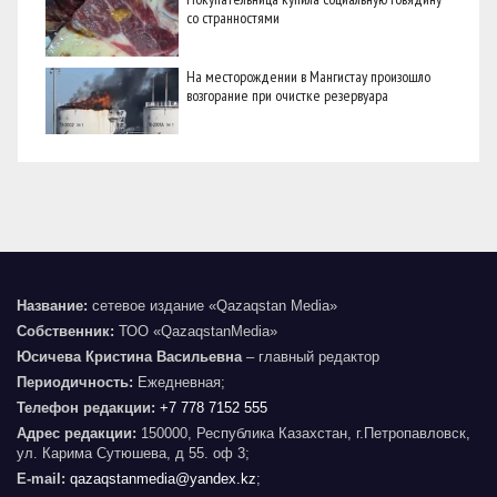
со странностями
На месторождении в Мангистау произошло
возгорание при очистке резервуара
Название:
сетевое издание «Qazaqstan Media»
Собственник:
ТОО «QazaqstanMedia»
Юсичева Кристина Васильевна
– главный редактор
Периодичность:
Ежедневная;
Телефон редакции:
+7 778 7152 555
Адрес редакции:
150000, Республика Казахстан, г.Петропавловск,
ул. Карима Сутюшева, д 55. оф 3;
E-mail:
qazaqstanmedia@yandex.kz
;