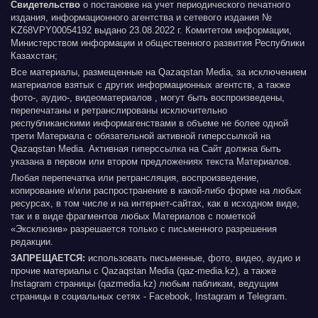
Свидетельство
о постановке на учет периодического печатного
издания, информационного агентства и сетевого издания №
KZ68VPY00054192 выдано 23.08.2022 г. Комитетом информации,
Министерством информации и общественного развития Республики
Казахстан;
Все материалы, размещенные на Qazaqstan Media, за исключением
материалов взятых с других информационных агентств, а также
фото-, аудио-, видеоматериалов , могут быть воспроизведены,
перепечатаны и ретранслированы исключительно
республиканскими информагенствами в объеме не более одной
трети Материала с обязательной активной гиперссылкой на
Qazaqstan Media. Активная гиперссылка на Сайт должна быть
указана в первом или втором предложениях текста Материалов.
Любая перепечатка или ретрансляция, воспроизведение,
копирование и/или распространение в какой-либо форме на любых
ресурсах, в том числе и на интернет-сайтах, как в исходном виде,
так и в виде фрагментов любых Материалов с пометкой
«Эксклюзив» разрешается только с письменного разрешения
редакции.
ЗАПРЕЩАЕТСЯ:
использовать письменные, фото, видео, аудио и
прочие материалы с Qazaqstan Media (qaz-media.kz), а также
Instagram страницы (qazmedia.kz) любым пабликам, ведущим
страницы в социальных сетях - Facebook, Instagram и Telegram.