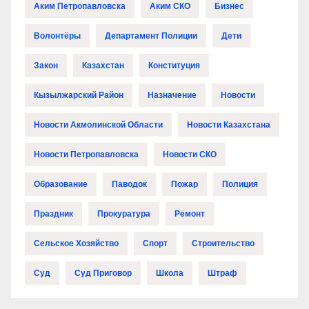
Аким Петропавловска
Аким СКО
Бизнес
Волонтёры
Департамент Полиции
Дети
Закон
Казахстан
Конституция
Кызылжарский Район
Назначение
Новости
Новости Акмолинской Области
Новости Казахстана
Новости Петропавловска
Новости СКО
Образование
Паводок
Пожар
Полиция
Праздник
Прокуратура
Ремонт
Сельское Хозяйство
Спорт
Строительство
Суд
Суд Приговор
Школа
Штраф