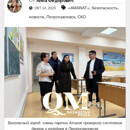
От
Анна Федорович
,
,
«AMANAT»
безопасность
ОКТ 14, 2025
,
,
новости
Петропавловск
СКО
Безопасный город: члены партии Аmanat проверили состояние
дворов и колодцев в Петропавловске