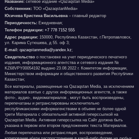
Название:
сетевое издание «Qazaqstan Media»
Собственник:
ТОО «QazaqstanMedia»
Юсичева Кристина Васильевна
– главный редактор
Периодичность:
Ежедневная;
Телефон редакции:
+7 778 7152 555
Адрес редакции:
150000, Республика Казахстан, г.Петропавловск,
ул. Карима Сутюшева, д 55. оф 3;
E-mail:
qazaqstanmedia@yandex.kz
;
Свидетельство
о постановке на учет периодического печатного
издания, информационного агентства и сетевого издания №
KZ68VPY00054192 выдано 23.08.2022 г. Комитетом информации,
Министерством информации и общественного развития Республики
Казахстан;
Все материалы, размещенные на Qazaqstan Media, за исключением
материалов взятых с других информационных агентств, а также
фото-, аудио-, видеоматериалов , могут быть воспроизведены,
перепечатаны и ретранслированы исключительно
республиканскими информагенствами в объеме не более одной
трети Материала с обязательной активной гиперссылкой на
Qazaqstan Media. Активная гиперссылка на Сайт должна быть
указана в первом или втором предложениях текста Материалов.
Любая перепечатка или ретрансляция, воспроизведение,
копирование и/или распространение в какой-либо форме на любых