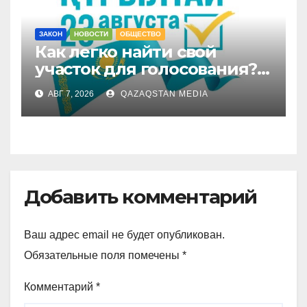
ЗАКОН
НОВОСТИ
ОБЩЕСТВО
Как легко найти свой
участок для голосования?
Запущен онлайн-сервис
АВГ 7, 2026
QAZAQSTAN MEDIA
Добавить комментарий
Ваш адрес email не будет опубликован.
Обязательные поля помечены
*
Комментарий
*