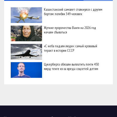
Казахстанский самолет столкнулся с другим
бортом: погибли 349 человек
Жуткие пророчества Ванги на 2026 год
начали сбываться
«С неба падали люди»: самый кровавый
теракт в истории СССР
Цукерберга обязали выплатить почти 450
млрд тенге из-за вреда соцсетей детям