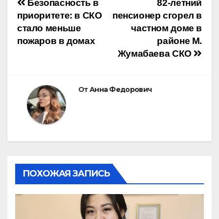
Навигация
Безопасность в
82-летний
приоритете: в СКО
пенсионер сгорел в
по
стало меньше
частном доме в
пожаров в домах
районе М.
записям
Жумабаева СКО
От
Анна Федорович
ПОХОЖАЯ ЗАПИСЬ