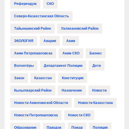
Референдум
СКО
Северо-Казахстанская Область
Тайыншинский Район
Уалихановский Район
ЭКОЛОГИЯ
Авария
Аким
Аким Петропавловска
Аким СКО
Бизнес
Волонтёры
Департамент Полиции
Дети
Закон
Казахстан
Конституция
Кызылжарский Район
Назначение
Новости
Новости Акмолинской Области
Новости Казахстана
Новости Петропавловска
Новости СКО
Образование
Паводок
Пожар
Полиция