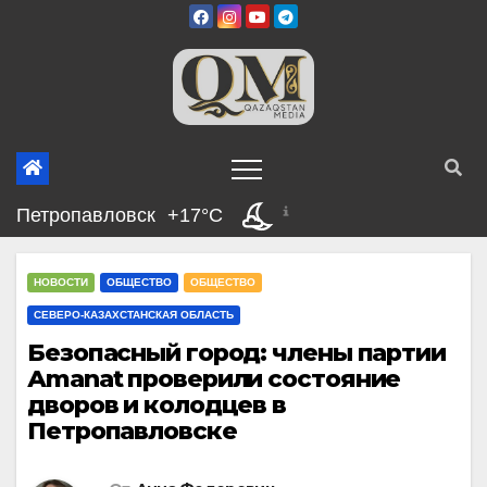
Перейти
к
содержимому
Петропавловск
+17°C
НОВОСТИ
ОБЩЕСТВО
ОБЩЕСТВО
СЕВЕРО-КАЗАХСТАНСКАЯ ОБЛАСТЬ
Безопасный город: члены партии
Аmanat проверили состояние
дворов и колодцев в
Петропавловске