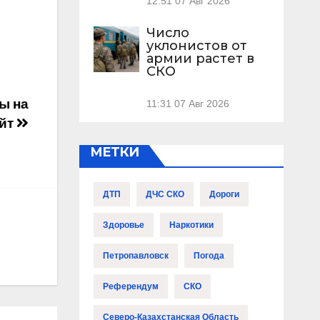
12:51
07 Авг 2026
Число
уклонистов от
армии растет в
СКО
ы на
11:31
07 Авг 2026
айт
МЕТКИ
ДТП
ДЧС СКО
Дороги
Здоровье
Наркотики
Петропавловск
Погода
Референдум
СКО
Северо-Казахстанская Область