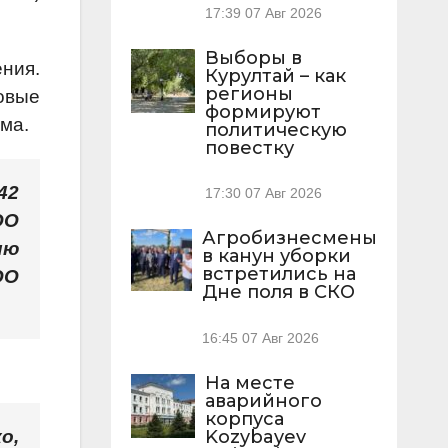
17:39
07 Авг 2026
Выборы в
ния.
Курултай – как
регионы
овые
формируют
ма.
политическую
повестку
42
17:30
07 Авг 2026
ОО
Агробизнесмены
ию
в канун уборки
встретились на
ОО
Дне поля в СКО
16:45
07 Авг 2026
На месте
аварийного
корпуса
Kozybayev
о,