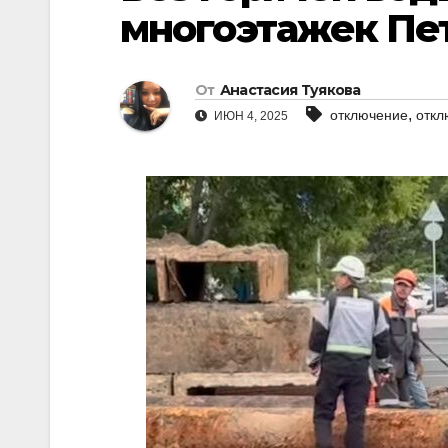
многоэтажек Пе
От
Анастасия Туякова
,
отключение
откл
ИЮН 4, 2025