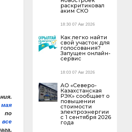
новостроек
раскритиковал
аким СКО
18:30
07 Авг 2026
Как легко найти
свой участок для
голосования?
Запущен онлайн-
сервис
18:03
07 Авг 2026
АО «Северо-
Казахстанская
РЭК» сообщает о
ния.
повышении
 мая
стоимости
электроэнергии
я по
с 1 сентября 2026
 все
года
ага,