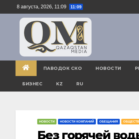
Перейти
8 августа, 2026, 11:09
11:09
к
содержимому
ПАВОДОК СКО
НОВОСТИ
Р
БИЗНЕС
KZ
RU
НОВОСТИ
НОВОСТИ КОМПАНИЙ
ОБЕЩАНИЯ
ОБЩЕСТ
Без горячей вод