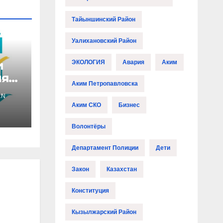
Тайыншинский Район
Уалихановский Район
и
ЭКОЛОГИЯ
Авария
Аким
ля
Аким Петропавловска
AN
н-
Аким СКО
Бизнес
Волонтёры
Департамент Полиции
Дети
Закон
Казахстан
Конституция
Кызылжарский Район