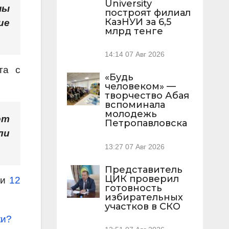
University
ны
построят филиал
КазНУИ за 6,5
ие
млрд тенге
14:14
07 Авг 2026
та с
«Будь
человеком» —
творчество Абая
вспоминала
молодежь
от
Петропавловска
ли
13:27
07 Авг 2026
Представитель
ЦИК проверил
ли
12
готовность
избирательных
участков в СКО
ки?