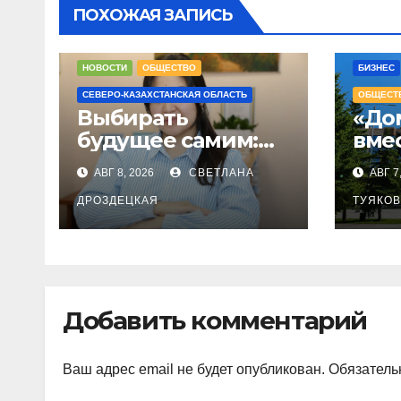
ПОХОЖАЯ ЗАПИСЬ
НОВОСТИ
ОБЩЕСТВО
БИЗНЕС
СЕВЕРО-КАЗАХСТАНСКАЯ ОБЛАСТЬ
ОБЩЕСТ
Выбирать
«До
будущее самим:
вме
молодежь СКО
пот
АВГ 8, 2026
СВЕТЛАНА
АВГ 7
призвали не
кач
оставаться в
ДРОЗДЕЦКАЯ
нов
ТУЯКОВ
стороне 23 августа
рас
аки
Добавить комментарий
Ваш адрес email не будет опубликован.
Обязатель