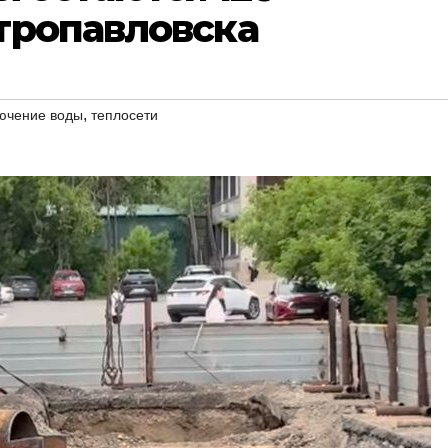
тропавловска
,
ючение воды
теплосети