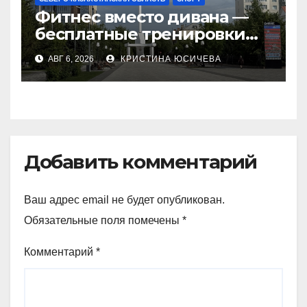
Фитнес вместо дивана —
бесплатные тренировки
запускают в
АВГ 6, 2026
КРИСТИНА ЮСИЧЕВА
Петропавловске
Добавить комментарий
Ваш адрес email не будет опубликован.
Обязательные поля помечены
*
Комментарий
*