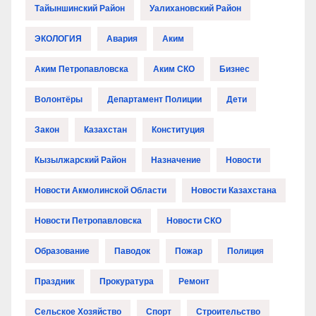
Тайыншинский Район
Уалихановский Район
ЭКОЛОГИЯ
Авария
Аким
Аким Петропавловска
Аким СКО
Бизнес
Волонтёры
Департамент Полиции
Дети
Закон
Казахстан
Конституция
Кызылжарский Район
Назначение
Новости
Новости Акмолинской Области
Новости Казахстана
Новости Петропавловска
Новости СКО
Образование
Паводок
Пожар
Полиция
Праздник
Прокуратура
Ремонт
Сельское Хозяйство
Спорт
Строительство