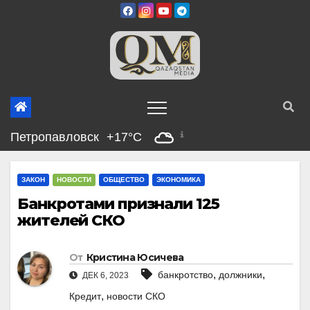
Перейти
к
содержимому
Петропавловск
+17°C
ЗАКОН
НОВОСТИ
ОБЩЕСТВО
ЭКОНОМИКА
Банкротами признали 125
жителей СКО
От
Кристина Юсичева
,
,
банкротство
должники
ДЕК 6, 2023
,
Кредит
новости СКО