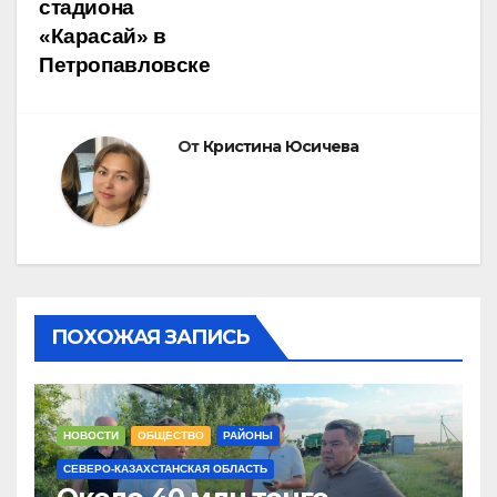
стадиона
записям
«Карасай» в
Петропавловске
От
Кристина Юсичева
ПОХОЖАЯ ЗАПИСЬ
НОВОСТИ
ОБЩЕСТВО
РАЙОНЫ
СЕВЕРО-КАЗАХСТАНСКАЯ ОБЛАСТЬ