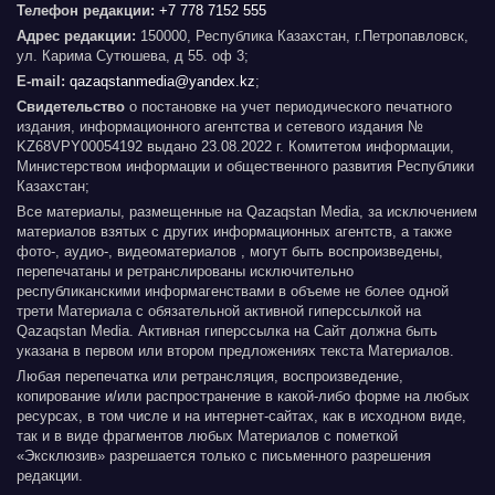
Телефон редакции:
+7 778 7152 555
Адрес редакции:
150000, Республика Казахстан, г.Петропавловск,
ул. Карима Сутюшева, д 55. оф 3;
E-mail:
qazaqstanmedia@yandex.kz
;
Свидетельство
о постановке на учет периодического печатного
издания, информационного агентства и сетевого издания №
KZ68VPY00054192 выдано 23.08.2022 г. Комитетом информации,
Министерством информации и общественного развития Республики
Казахстан;
Все материалы, размещенные на Qazaqstan Media, за исключением
материалов взятых с других информационных агентств, а также
фото-, аудио-, видеоматериалов , могут быть воспроизведены,
перепечатаны и ретранслированы исключительно
республиканскими информагенствами в объеме не более одной
трети Материала с обязательной активной гиперссылкой на
Qazaqstan Media. Активная гиперссылка на Сайт должна быть
указана в первом или втором предложениях текста Материалов.
Любая перепечатка или ретрансляция, воспроизведение,
копирование и/или распространение в какой-либо форме на любых
ресурсах, в том числе и на интернет-сайтах, как в исходном виде,
так и в виде фрагментов любых Материалов с пометкой
«Эксклюзив» разрешается только с письменного разрешения
редакции.