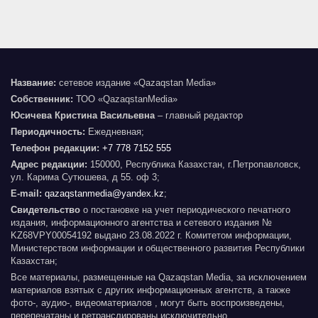
Название:
сетевое издание «Qazaqstan Media»
Собственник:
ТОО «QazaqstanMedia»
Юсичева Кристина Васильевна
– главный редактор
Периодичность:
Ежедневная;
Телефон редакции:
+7 778 7152 555
Адрес редакции:
150000, Республика Казахстан, г.Петропавловск,
ул. Карима Сутюшева, д 55. оф 3;
E-mail:
qazaqstanmedia@yandex.kz
;
Свидетельство
о постановке на учет периодического печатного
издания, информационного агентства и сетевого издания №
KZ68VPY00054192 выдано 23.08.2022 г. Комитетом информации,
Министерством информации и общественного развития Республики
Казахстан;
Все материалы, размещенные на Qazaqstan Media, за исключением
материалов взятых с других информационных агентств, а также
фото-, аудио-, видеоматериалов , могут быть воспроизведены,
перепечатаны и ретранслированы исключительно