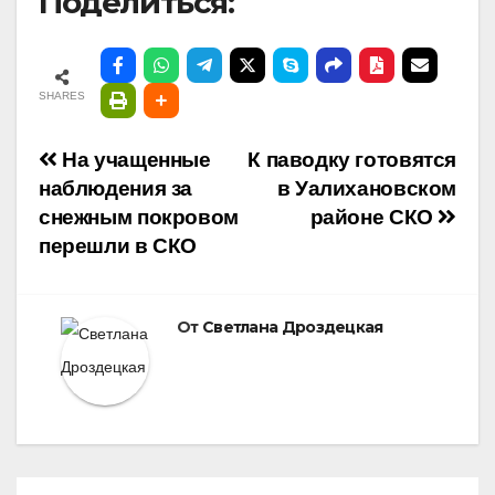
Поделиться:
SHARES
Навигация
На учащенные
К паводку готовятся
наблюдения за
в Уалихановском
по
снежным покровом
районе СКО
перешли в СКО
записям
От
Светлана Дроздецкая