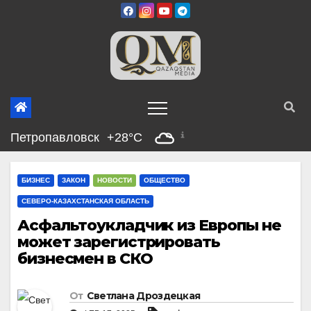
Перейти
к
содержимому
Петропавловск
+28°C
БИЗНЕС
ЗАКОН
НОВОСТИ
ОБЩЕСТВО
СЕВЕРО-КАЗАХСТАНСКАЯ ОБЛАСТЬ
Асфальтоукладчик из Европы не
может зарегистрировать
бизнесмен в СКО
От
Светлана Дроздецкая