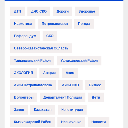
ДТП
ДЧС СКО
Дороги
Здоровье
Наркотики
Петропавловск
Погода
Референдум
СКО
Северо-Казахстанская Область
Тайыншинский Район
Уалихановский Район
ЭКОЛОГИЯ
Авария
Аким
Аким Петропавловска
Аким СКО
Бизнес
Волонтёры
Департамент Полиции
Дети
Закон
Казахстан
Конституция
Кызылжарский Район
Назначение
Новости