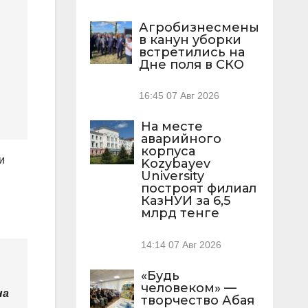
Агробизнесмены
в канун уборки
встретились на
Дне поля в СКО
,
16:45
07 Авг 2026
На месте
аварийного
корпуса
и
Kozybayev
University
построят филиал
и
КазНУИ за 6,5
млрд тенге
14:14
07 Авг 2026
«Будь
человеком» —
на
творчество Абая