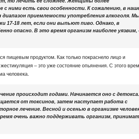
т, то лечить ее сложнее. Женщины более
 с ними есть свои особенности. К сожалению, в наш
ен диапазон приемлемости употребления алкоголя. М
 17-18 лет, если они выпьют пиво. Однако, в
нно опасно. В это время организм наиболее уязвим,
тся пищевым продуктом. Как только покраснело лицо и
 жестикуляция – это уже состояние опьянения. С этого вре
ма человека.
ечение происходит годами. Начинается оно с детокса
щается от токсинов, затем наступает работа с
торное лечение. Весной и осенью в организме челове
время очень важно поддерживать организм, принима