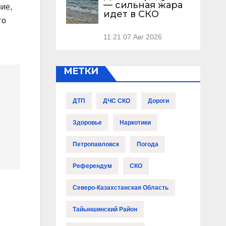
— сильная жара
ние,
идет в СКО
го
11:21
07 Авг 2026
МЕТКИ
ДТП
ДЧС СКО
Дороги
Здоровье
Наркотики
Петропавловск
Погода
Референдум
СКО
Северо-Казахстанская Область
Тайыншинский Район