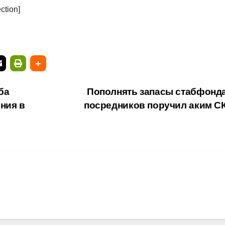
ction]
ба
Пополнять запасы стабфонда
ния в
посредников поручил аким 