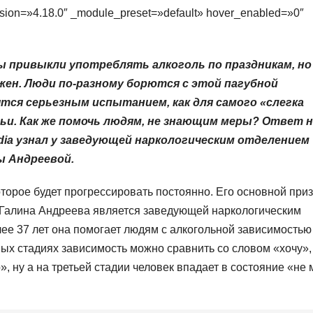
ersion=»4.18.0″ _module_preset=»default» hover_enabled=»0″
 привыкли употреблять алкоголь по праздникам, но
ужен. Люди по-разному борются с этой пагубной
тся серьезным испытанием, как для самого «слегка
емьи. Как же помочь людям, не знающим меры? Ответ 
dia узнал у заведующей наркологическим отделением
ы Андреевой.
оторое будет прогрессировать постоянно. Его основной приз
. Галина Андреева является заведующей наркологическим
ее 37 лет она помогает людям с алкогольной зависимостью
ных стадиях зависимость можно сравнить со словом «хочу»,
, ну а на третьей стадии человек впадает в состояние «не 