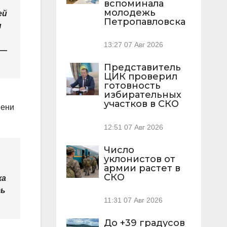
вспоминала
молодежь
ей
Петропавловска
ы
13:27
07 Авг 2026
 —
Представитель
ЦИК проверил
готовность
избирательных
участков в СКО
мени
12:51
07 Авг 2026
Число
.
уклонистов от
армии растет в
СКО
ка
ть
11:31
07 Авг 2026
До +39 градусов