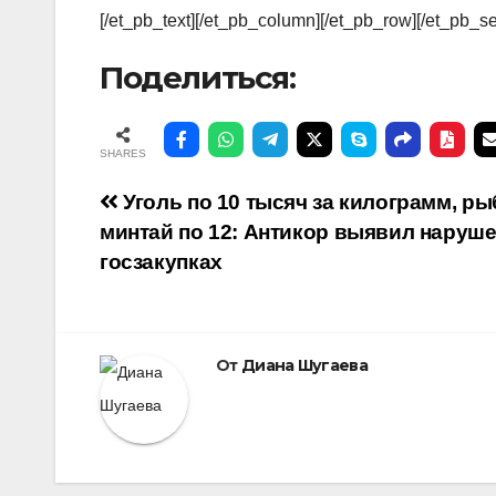
[/et_pb_text][/et_pb_column][/et_pb_row][/et_pb_se
Поделиться:
SHARES
Навигация
Уголь по 10 тысяч за килограмм, ры
минтай по 12: Антикор выявил наруше
по
госзакупках
записям
От
Диана Шугаева