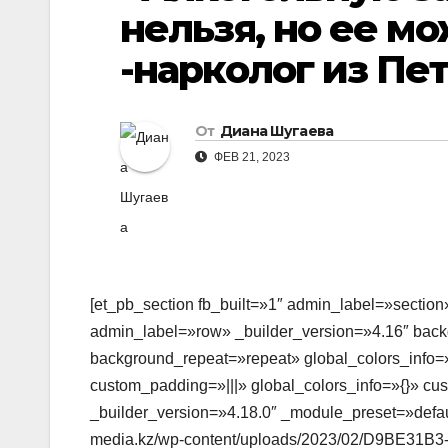
нельзя, но ее м
-нарколог из Пе
От
Диана Шугаева
ФЕВ 21, 2023
[et_pb_section fb_built=»1″ admin_label=»section
admin_label=»row» _builder_version=»4.16″ backg
background_repeat=»repeat» global_colors_info=»
custom_padding=»|||» global_colors_info=»{}» c
_builder_version=»4.18.0″ _module_preset=»defau
media.kz/wp-content/uploads/2023/02/D9BE31B