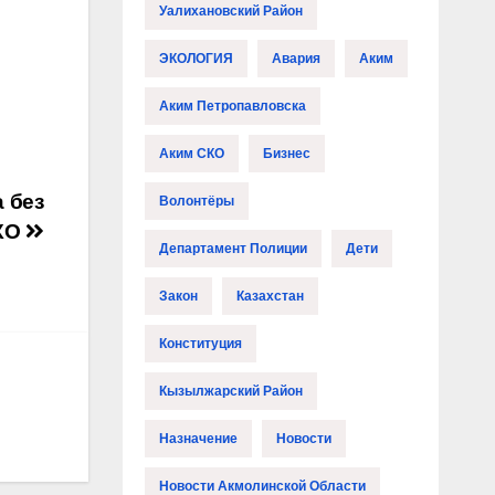
Уалихановский Район
ЭКОЛОГИЯ
Авария
Аким
Аким Петропавловска
Аким СКО
Бизнес
 без
Волонтёры
СКО
Департамент Полиции
Дети
Закон
Казахстан
Конституция
Кызылжарский Район
Назначение
Новости
Новости Акмолинской Области