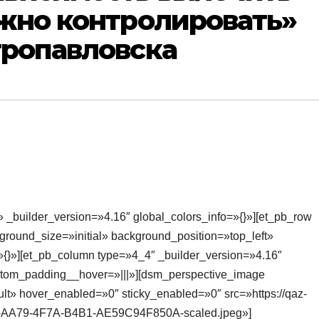
ожно контролировать»
тропавловска
» _builder_version=»4.16″ global_colors_info=»{}»][et_pb_row
round_size=»initial» background_position=»top_left»
{}»][et_pb_column type=»4_4″ _builder_version=»4.16″
ustom_padding__hover=»|||»][dsm_perspective_image
lt» hover_enabled=»0″ sticky_enabled=»0″ src=»https://qaz-
3-AA79-4F7A-B4B1-AE59C94F850A-scaled.jpeg»]