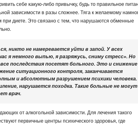
ривить себе какую-либо привычку, будь то правильное пита
льной зависимости в разы сложнее. Тяга к желаемому намно
м при диете. Это связано с тем, что нарушаются обменные
льно.
я, никто не намеревается уйти в запой. У всех
ас я немного выпью, я разряжусь, сниму стресс». Но
, все последствия посетят больного. Это и снижение
ижение ситуационного контроля, заканчивается
полным и абсолютным разрушением психики человека.
ление, нарушается походка. Такие больные не могут
ет врач.
дающих от алкогольной зависимости. Для лечения такого
ествуют первичные центры психического здоровья, где