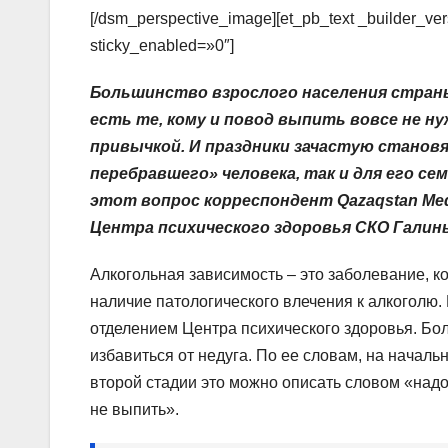
[/dsm_perspective_image][et_pb_text _builder_v
sticky_enabled=»0″]
Большинство взрослого населения страны
есть те, кому и повод выпить вовсе не н
привычкой. И праздники зачастую становя
перебравшего» человека, так и для его с
этот вопрос корреспондент Qazaqstan Me
Центра психического здоровья СКО Галин
Алкогольная зависимость – это заболевание, к
наличие патологического влечения к алкоголю
отделением Центра психического здоровья. Бол
избавиться от недуга. По ее словам, на началь
второй стадии это можно описать словом «надо»
не выпить».