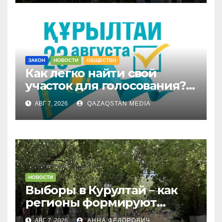
ЗАКОН
НОВОСТИ
ОБЩЕСТВО
Как легко найти свой
участок для голосования?
Запущен онлайн-сервис
АВГ 7, 2026
QAZAQSTAN MEDIA
НОВОСТИ
Выборы в Курултай – как
регионы формируют
политическую повестку
АВГ 7, 2026
АННА ФЕДОРОВИЧ