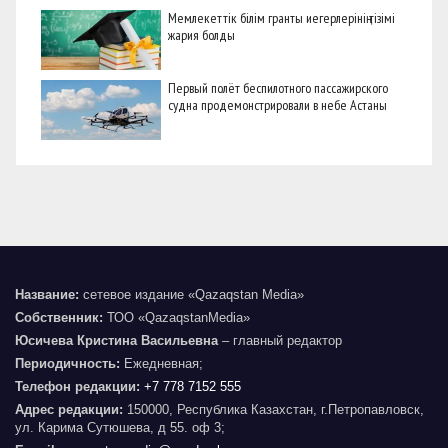
Мемлекеттік білім гранты иегерлерінің тізімі
жария болды
Первый полёт беспилотного пассажирского
судна продемонстрировали в небе Астаны
Название:
сетевое издание «Qazaqstan Media»
Собственник:
ТОО «QazaqstanMedia»
Юсичева Кристина Васильевна
– главный редактор
Периодичность:
Ежедневная;
Телефон редакции:
+7 778 7152 555
Адрес редакции:
150000, Республика Казахстан, г.Петропавловск,
ул. Карима Сутюшева, д 55. оф 3;