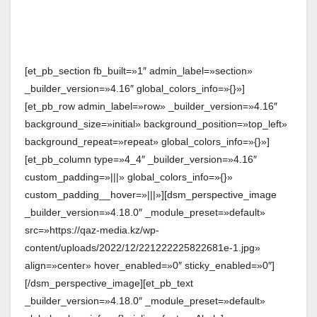
[et_pb_section fb_built=»1″ admin_label=»section»
_builder_version=»4.16″ global_colors_info=»{}»]
[et_pb_row admin_label=»row» _builder_version=»4.16″
background_size=»initial» background_position=»top_left»
background_repeat=»repeat» global_colors_info=»{}»]
[et_pb_column type=»4_4″ _builder_version=»4.16″
custom_padding=»|||» global_colors_info=»{}»
custom_padding__hover=»|||»][dsm_perspective_image
_builder_version=»4.18.0″ _module_preset=»default»
src=»https://qaz-media.kz/wp-
content/uploads/2022/12/221222225822681e-1.jpg»
align=»center» hover_enabled=»0″ sticky_enabled=»0″]
[/dsm_perspective_image][et_pb_text
_builder_version=»4.18.0″ _module_preset=»default»