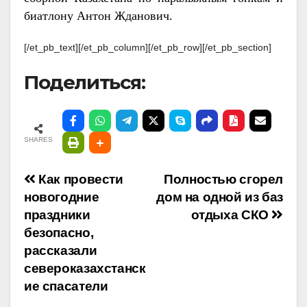
биатлону Антон Жданович.
[/et_pb_text][/et_pb_column][/et_pb_row][/et_pb_section]
Поделиться:
SHARES
Навигация
Как провести
Полностью сгорел
новогодние
дом на одной из баз
по
праздники
отдыха СКО
безопасно,
записям
рассказали
североказахстанск
ие спасатели