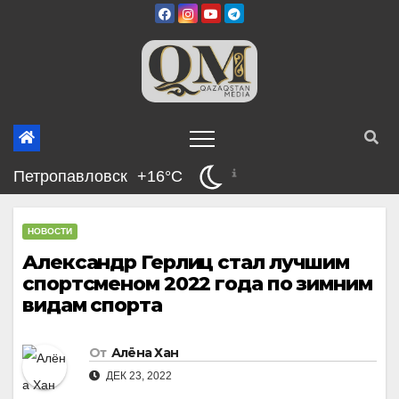
Перейти
к
содержимому
Петропавловск
+16°C
НОВОСТИ
Александр Герлиц стал лучшим
спортсменом 2022 года по зимним
видам спорта
От
Алёна Хан
ДЕК 23, 2022