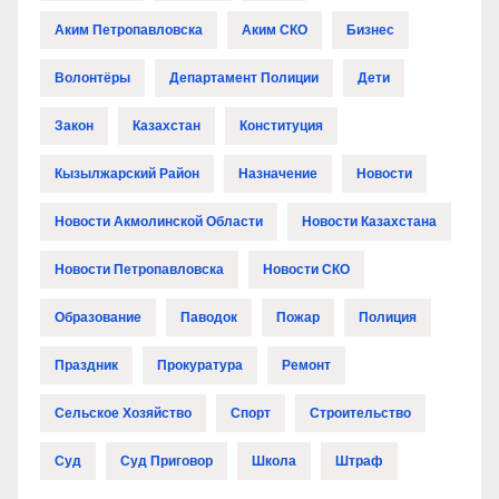
Аким Петропавловска
Аким СКО
Бизнес
Волонтёры
Департамент Полиции
Дети
Закон
Казахстан
Конституция
Кызылжарский Район
Назначение
Новости
Новости Акмолинской Области
Новости Казахстана
Новости Петропавловска
Новости СКО
Образование
Паводок
Пожар
Полиция
Праздник
Прокуратура
Ремонт
Сельское Хозяйство
Спорт
Строительство
Суд
Суд Приговор
Школа
Штраф