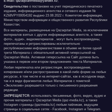
E-mail:
qazaqstanmedia@yandex.kz
;
Свидетельство
о постановке на учет периодического печатного
издания, информационного агентства и сетевого издания №
KZ68VPY00054192 выдано 23.08.2022 г. Комитетом информации,
Министерством информации и общественного развития Республики
Казахстан;
Все материалы, размещенные на Qazaqstan Media, за исключением
материалов взятых с других информационных агентств, а также
фото-, аудио-, видеоматериалов , могут быть воспроизведены,
перепечатаны и ретранслированы исключительно
республиканскими информагенствами в объеме не более одной
трети Материала с обязательной активной гиперссылкой на
Qazaqstan Media. Активная гиперссылка на Сайт должна быть
указана в первом или втором предложениях текста Материалов.
Любая перепечатка или ретрансляция, воспроизведение,
копирование и/или распространение в какой-либо форме на любых
ресурсах, в том числе и на интернет-сайтах, как в исходном виде,
так и в виде фрагментов любых Материалов с пометкой
«Эксклюзив» разрешается только с письменного разрешения
редакции.
ЗАПРЕЩАЕТСЯ:
использовать письменные, фото, видео, аудио и
прочие материалы с Qazaqstan Media (qaz-media.kz), а также
Instagram страницы (qazmedia.kz) любым пабликам, ведущим
страницы в социальных сетях - Facebook, Instagram и Telegram.