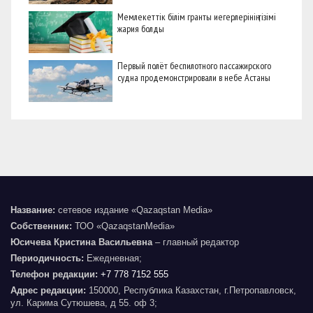
Мемлекеттік білім гранты иегерлерінің тізімі
жария болды
Первый полёт беспилотного пассажирского
судна продемонстрировали в небе Астаны
Название:
сетевое издание «Qazaqstan Media»
Собственник:
ТОО «QazaqstanMedia»
Юсичева Кристина Васильевна
– главный редактор
Периодичность:
Ежедневная;
Телефон редакции:
+7 778 7152 555
Адрес редакции:
150000, Республика Казахстан, г.Петропавловск,
ул. Карима Сутюшева, д 55. оф 3;