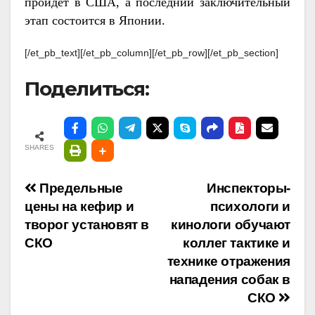
пройдет в США, а последний заключительный
этап состоится в Японии.
[/et_pb_text][/et_pb_column][/et_pb_row][/et_pb_section]
Поделиться:
SHARES
Навигация
Предельные
Инспекторы-
цены на кефир и
психологи и
по
творог установят в
кинологи обучают
СКО
коллег тактике и
записям
технике отражения
нападения собак в
СКО