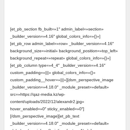
[et_pb_section fb_built=»1″ admin_label=»section»
_builder_version=»4.16″ global_colors_info=»{}»]
[et_pb_row admin_label=»row» _builder_version=»4.16″
background_size=»initial» background_position=»top_left»
background_repeat=»repeat» global_colors_info=»{}»]
[et_pb_column type=»4_4″ _builder_version=»4.16″
custom_padding=»|||» global_colors_info=»{}»
custom_padding__hover=»|||»][dsm_perspective_image
_builder_version=»4.18.0″ _module_preset=»default»
src=»https://qaz-media.kz/wp-
content/uploads/2022/12/alexandr2.jpg»
hover_enabled=»0″ sticky_enabled=»0″]
[/dsm_perspective_image][et_pb_text
_builder_version=»4.18.0″ _module_preset=»default»