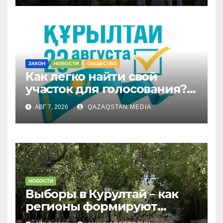
ЗАКОН
НОВОСТИ
ОБЩЕСТВО
Как легко найти свой
участок для голосования?
Запущен онлайн-сервис
АВГ 7, 2026
QAZAQSTAN MEDIA
НОВОСТИ
Выборы в Курултай – как
регионы формируют
политическую повестку