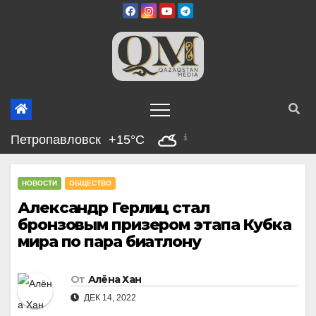
Перейти
к
содержимому
Петропавловск
+15°C
НОВОСТИ
ОБЩЕСТВО
Александр Герлиц стал
бронзовым призером этапа Кубка
мира по пара биатлону
От
Алёна Хан
ДЕК 14, 2022