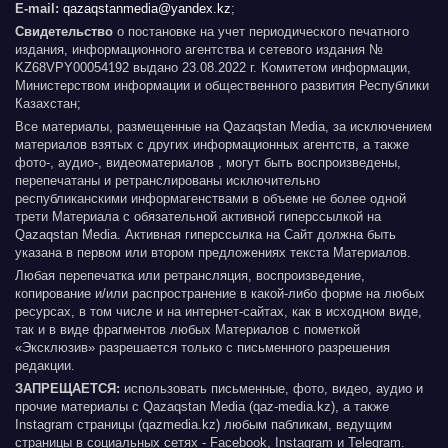
E-mail:
qazaqstanmedia@yandex.kz
;
Свидетельство
о постановке на учет периодического печатного
издания, информационного агентства и сетевого издания №
KZ68VPY00054192 выдано 23.08.2022 г. Комитетом информации,
Министерством информации и общественного развития Республики
Казахстан;
Все материалы, размещенные на Qazaqstan Media, за исключением
материалов взятых с других информационных агентств, а также
фото-, аудио-, видеоматериалов , могут быть воспроизведены,
перепечатаны и ретранслированы исключительно
республиканскими информагенствами в объеме не более одной
трети Материала с обязательной активной гиперссылкой на
Qazaqstan Media. Активная гиперссылка на Сайт должна быть
указана в первом или втором предложениях текста Материалов.
Любая перепечатка или ретрансляция, воспроизведение,
копирование и/или распространение в какой-либо форме на любых
ресурсах, в том числе и на интернет-сайтах, как в исходном виде,
так и в виде фрагментов любых Материалов с пометкой
«Эксклюзив» разрешается только с письменного разрешения
редакции.
ЗАПРЕЩАЕТСЯ:
использовать письменные, фото, видео, аудио и
прочие материалы с Qazaqstan Media (qaz-media.kz), а также
Instagram страницы (qazmedia.kz) любым пабликам, ведущим
страницы в социальных сетях - Facebook, Instagram и Telegram.