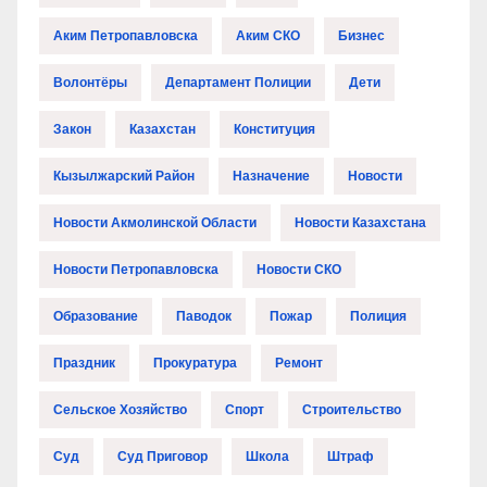
Аким Петропавловска
Аким СКО
Бизнес
Волонтёры
Департамент Полиции
Дети
Закон
Казахстан
Конституция
Кызылжарский Район
Назначение
Новости
Новости Акмолинской Области
Новости Казахстана
Новости Петропавловска
Новости СКО
Образование
Паводок
Пожар
Полиция
Праздник
Прокуратура
Ремонт
Сельское Хозяйство
Спорт
Строительство
Суд
Суд Приговор
Школа
Штраф