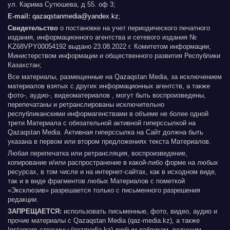
ул. Карима Сутюшева, д 55. оф 3;
E-mail:
qazaqstanmedia@yandex.kz
;
Свидетельство
о постановке на учет периодического печатного
издания, информационного агентства и сетевого издания №
KZ68VPY00054192 выдано 23.08.2022 г. Комитетом информации,
Министерством информации и общественного развития Республики
Казахстан;
Все материалы, размещенные на Qazaqstan Media, за исключением
материалов взятых с других информационных агентств, а также
фото-, аудио-, видеоматериалов , могут быть воспроизведены,
перепечатаны и ретранслированы исключительно
республиканскими информагенствами в объеме не более одной
трети Материала с обязательной активной гиперссылкой на
Qazaqstan Media. Активная гиперссылка на Сайт должна быть
указана в первом или втором предложениях текста Материалов.
Любая перепечатка или ретрансляция, воспроизведение,
копирование и/или распространение в какой-либо форме на любых
ресурсах, в том числе и на интернет-сайтах, как в исходном виде,
так и в виде фрагментов любых Материалов с пометкой
«Эксклюзив» разрешается только с письменного разрешения
редакции.
ЗАПРЕЩАЕТСЯ:
использовать письменные, фото, видео, аудио и
прочие материалы с Qazaqstan Media (qaz-media.kz), а также
Instagram страницы (qazmedia.kz) любым пабликам, ведущим