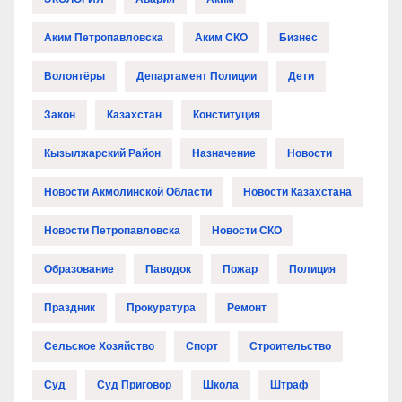
Аким Петропавловска
Аким СКО
Бизнес
Волонтёры
Департамент Полиции
Дети
Закон
Казахстан
Конституция
Кызылжарский Район
Назначение
Новости
Новости Акмолинской Области
Новости Казахстана
Новости Петропавловска
Новости СКО
Образование
Паводок
Пожар
Полиция
Праздник
Прокуратура
Ремонт
Сельское Хозяйство
Спорт
Строительство
Суд
Суд Приговор
Школа
Штраф