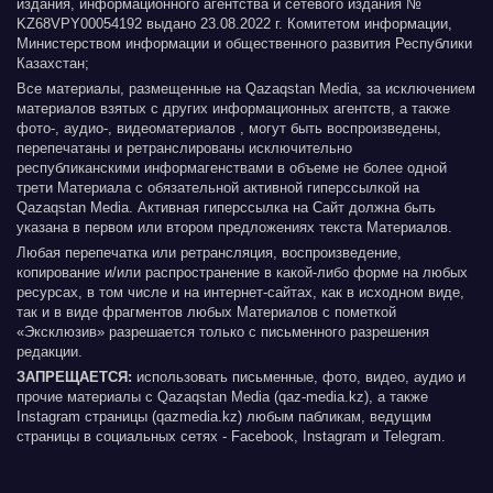
издания, информационного агентства и сетевого издания №
KZ68VPY00054192 выдано 23.08.2022 г. Комитетом информации,
Министерством информации и общественного развития Республики
Казахстан;
Все материалы, размещенные на Qazaqstan Media, за исключением
материалов взятых с других информационных агентств, а также
фото-, аудио-, видеоматериалов , могут быть воспроизведены,
перепечатаны и ретранслированы исключительно
республиканскими информагенствами в объеме не более одной
трети Материала с обязательной активной гиперссылкой на
Qazaqstan Media. Активная гиперссылка на Сайт должна быть
указана в первом или втором предложениях текста Материалов.
Любая перепечатка или ретрансляция, воспроизведение,
копирование и/или распространение в какой-либо форме на любых
ресурсах, в том числе и на интернет-сайтах, как в исходном виде,
так и в виде фрагментов любых Материалов с пометкой
«Эксклюзив» разрешается только с письменного разрешения
редакции.
ЗАПРЕЩАЕТСЯ:
использовать письменные, фото, видео, аудио и
прочие материалы с Qazaqstan Media (qaz-media.kz), а также
Instagram страницы (qazmedia.kz) любым пабликам, ведущим
страницы в социальных сетях - Facebook, Instagram и Telegram.