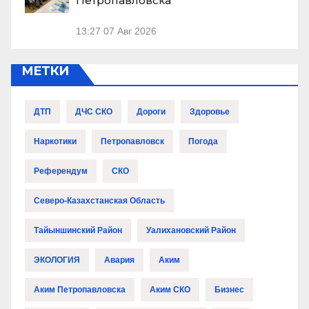
Петропавловска
13:27
07 Авг 2026
МЕТКИ
ДТП
ДЧС СКО
Дороги
Здоровье
Наркотики
Петропавловск
Погода
Референдум
СКО
Северо-Казахстанская Область
Тайыншинский Район
Уалихановский Район
ЭКОЛОГИЯ
Авария
Аким
Аким Петропавловска
Аким СКО
Бизнес